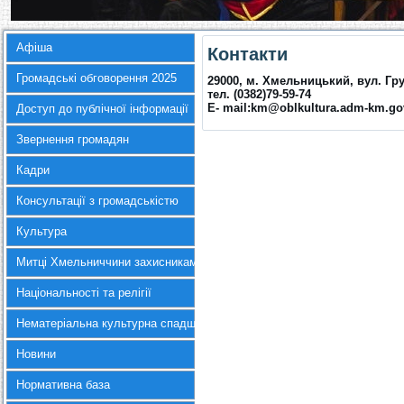
Афіша
Контакти
Громадські обговорення 2025
29000, м. Хмельницький, вул. Гр
тел. (0382)79-59-74
E- mail:km@oblkultura.adm-km.go
Доступ до публічної інформації
Звернення громадян
Кадри
Консультації з громадськістю
Культура
Митці Хмельниччини захисникам України
Національності та релігії
Нематеріальна культурна спадщина
Новини
Нормативна база