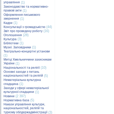
управління
(1)
Законодавство та нормативно-
правові акти
(1)
Оформлення письмового
звернення
(1)
(1)
Кадри
(44)
Консультації з громадськістю
(16)
Звіт про проведену роботу
(28)
Оголошення
(3)
Культура
(1)
Бібліотеки
(1)
Музеї. Заповідники
Театрально-концертні установи
(1)
Митці Хмельниччини захисникам
України
(1)
(10)
Національності та релігії
Основні заходи з питань
національностей та релігій
(5)
Нематеріальна культурна
(1)
спадщина
Заходи у сфері нематеріальної
культурної спадщини
(1)
(2 397)
Новини
(5)
Нормативна база
Накази управління культури,
національностей, релігій та
туризму облдержадміністрації
(3)