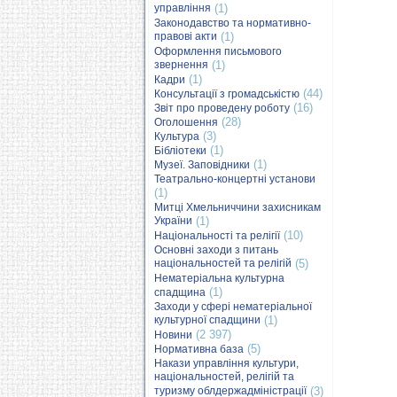
управління
(1)
Законодавство та нормативно-
правові акти
(1)
Оформлення письмового
звернення
(1)
(1)
Кадри
(44)
Консультації з громадськістю
(16)
Звіт про проведену роботу
(28)
Оголошення
(3)
Культура
(1)
Бібліотеки
(1)
Музеї. Заповідники
Театрально-концертні установи
(1)
Митці Хмельниччини захисникам
України
(1)
(10)
Національності та релігії
Основні заходи з питань
національностей та релігій
(5)
Нематеріальна культурна
(1)
спадщина
Заходи у сфері нематеріальної
культурної спадщини
(1)
(2 397)
Новини
(5)
Нормативна база
Накази управління культури,
національностей, релігій та
туризму облдержадміністрації
(3)