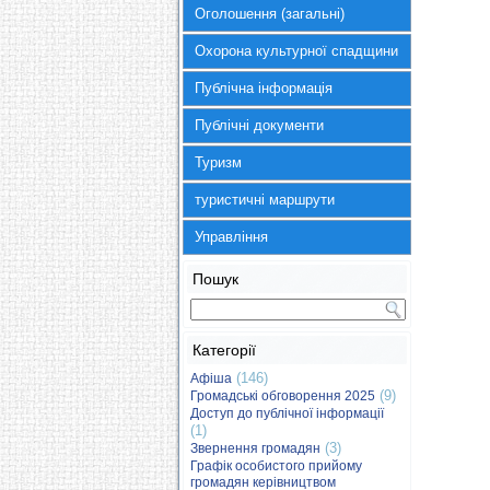
Оголошення (загальні)
Охорона культурної спадщини
Публічна інформація
Публічні документи
Туризм
туристичні маршрути
Управління
Пошук
Категорії
(146)
Афіша
(9)
Громадські обговорення 2025
Доступ до публічної інформації
(1)
(3)
Звернення громадян
Графік особистого прийому
громадян керівництвом