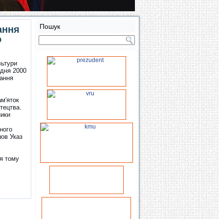
Пошук
ання
о
льтури
удня 2000
дання
ам′яток
стецтва.
ники
ного
шов Указ
ня тому