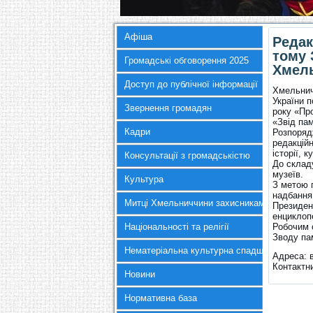
Афіша
Редак
тому 
Громадські обговорення 2025
Хмель
Доступ до публічної інформації
Хмельничч
України п
Звернення громадян
року «Пр
«Звід пам
Кадри
Розпоряд
редакційн
історії, 
Консультації з громадськістю
До складу
музеїв.
Культура
З метою 
надбання
Митці Хмельниччини захисникам України
Президент
енциклопе
Національності та релігії
Робочим о
Зводу пам
Нематеріальна культурна спадщина
Адреса: 
Контактн
Новини
Нормативна база