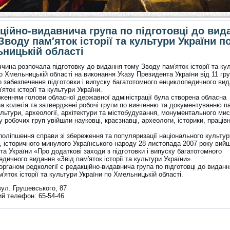
ційно-видавнича група по підготовці до вид
Зводу пам′яток історії та культури України п
ницькій області
ина розпочала підготовку до видання тому Зводу пам′яток історії та ку
о Хмельницькій області на виконання Указу Президента України від 11 гр
о забезпечення підготовки і випуску багатотомного енциклопедичного ви
′яток історії та культури України.
женням голови обласної державної адміністрації була створена обласна
а колегія та затверджені робочі групи по вивченню та документуванню п
культури, археології, архітектури та містобудування, монументального ми
 робочих груп увійшли науковці, краєзнавці, археологи, історики, праців
поліпшення справи зі збереження та популяризації національного культур
, історичного минулого Українського народу 28 листопада 2007 року вий
а України «Про додаткові заходи з підготовки і випуску багатотомного
дичного видання «Звід пам′яток історії та культури України».
рганом редколегії є редакційно-видавнича група по підготовці до видан
′яток історії та культури України по Хмельницькій області.
вул. Грушевського, 87
ий телефон: 65-54-46