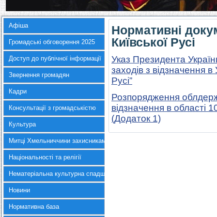
Афіша
Нормативні доку
Київської Русі
Громадські обговорення 2025
Указ Президента Україн
Доступ до публічної інформації
заходів з відзначення в
Звернення громадян
Русі”
Кадри
Розпорядження облдержа
відзначення в області 1
Консультації з громадськістю
(Додаток 1)
Культура
Митці Хмельниччини захисникам України
Національності та релігії
Нематеріальна культурна спадщина
Новини
Нормативна база