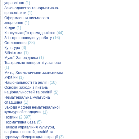
управління
(1)
Законодавство та нормативно-
правові акти
(1)
Оформлення письмового
звернення
(1)
(1)
Кадри
(44)
Консультації з громадськістю
(16)
Звіт про проведену роботу
(28)
Оголошення
(3)
Культура
(1)
Бібліотеки
(1)
Музеї. Заповідники
Театрально-концертні установи
(1)
Митці Хмельниччини захисникам
України
(1)
(10)
Національності та релігії
Основні заходи з питань
національностей та релігій
(5)
Нематеріальна культурна
(1)
спадщина
Заходи у сфері нематеріальної
культурної спадщини
(1)
(2 397)
Новини
(5)
Нормативна база
Накази управління культури,
національностей, релігій та
туризму облдержадміністрації
(3)