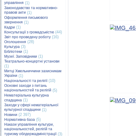
управління
(1)
Законодавство та нормативно-
правові акти
(1)
Оформлення письмового
звернення
(1)
(1)
Кадри
(44)
Консультації з громадськістю
(16)
Звіт про проведену роботу
(28)
Оголошення
(3)
Культура
(1)
Бібліотеки
(1)
Музеї. Заповідники
Театрально-концертні установи
(1)
Митці Хмельниччини захисникам
України
(1)
(10)
Національності та релігії
Основні заходи з питань
національностей та релігій
(5)
Нематеріальна культурна
(1)
спадщина
Заходи у сфері нематеріальної
культурної спадщини
(1)
(2 397)
Новини
(5)
Нормативна база
Накази управління культури,
національностей, релігій та
туризму облдержадміністрації
(3)