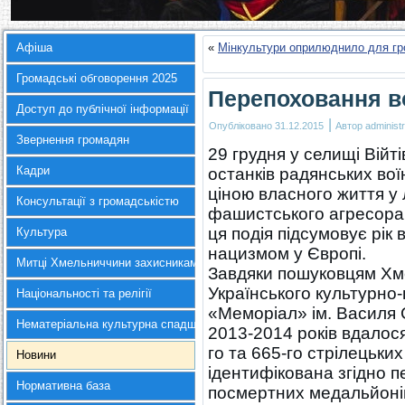
Афіша
«
Мінкультури оприлюднило для гр
Громадські обговорення 2025
Перепоховання в
Доступ до публічної інформації
|
Опубліковано
31.12.2015
Автор
administr
Звернення громадян
29 грудня у селищі Війт
Кадри
останків радянських воїн
ціною власного життя у
Консультації з громадськістю
фашистського агресора 
ця подія підсумовує рік
Культура
нацизмом у Європі.
Митці Хмельниччини захисникам України
Завдяки пошуковцям Хм
Українського культурно
Національності та релігії
«Меморіал» ім. Василя С
Нематеріальна культурна спадщина
2013-2014 років вдалос
го та 665-го стрілецьких
Новини
ідентифікована згідно 
Нормативна база
посмертних медальйоні