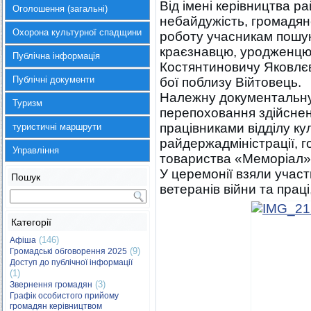
Від імені керівництва р
Оголошення (загальні)
небайдужість, громадян
Охорона культурної спадщини
роботу учасникам пошук
краєзнавцю, уродженцю
Публічна інформація
Костянтиновичу Яковлєв
Публічні документи
бої поблизу Війтовець.
Належну документальну 
Туризм
перепоховання здійснен
працівниками відділу ку
туристичні маршрути
райдержадміністрації, г
Управління
товариства «Меморіал»
У церемонії взяли учас
Пошук
ветеранів війни та прац
Категорії
(146)
Афіша
(9)
Громадські обговорення 2025
Доступ до публічної інформації
(1)
(3)
Звернення громадян
Графік особистого прийому
громадян керівництвом