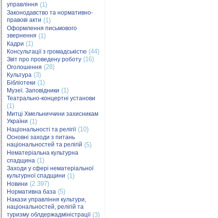
управління
(1)
Законодавство та нормативно-
правові акти
(1)
Оформлення письмового
звернення
(1)
(1)
Кадри
(44)
Консультації з громадськістю
(16)
Звіт про проведену роботу
(28)
Оголошення
(3)
Культура
(1)
Бібліотеки
(1)
Музеї. Заповідники
Театрально-концертні установи
(1)
Митці Хмельниччини захисникам
України
(1)
(10)
Національності та релігії
Основні заходи з питань
національностей та релігій
(5)
Нематеріальна культурна
(1)
спадщина
Заходи у сфері нематеріальної
культурної спадщини
(1)
(2 397)
Новини
(5)
Нормативна база
Накази управління культури,
національностей, релігій та
туризму облдержадміністрації
(3)