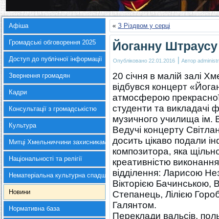
Афіша
«
З Різдвом у серці
Громадські обговорення 2025
Йоганну Штраусу 
Доступ до публічної інформації
|
Опубліковано
22.01.2016
Автор
administr
20 січня в малій залі Х
Звернення громадян
відбувся концерт «Йога
Кадри
атмосферою прекрасної
студенти та викладачі 
Консультації з громадськістю
музичного училища ім. В
Культура
Ведучі концерту Світл
досить цікаво подали ін
Митці Хмельниччини захисникам України
композитора, яка щільн
Національності та релігії
креативністю виконання
відділення: Ларисою Н
Нематеріальна культурна спадщина
Вікторією Бачинською,
Новини
Степанець, Лілією Горо
Галянтом.
Нормативна база
Переклади вальсів, пол