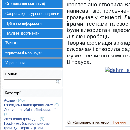
Оголошення (загальні)
фортепіано створила В
написав твір, присвячен
Охорона культурної спадщини
прозвучав у концерті. 
іграми, тестами та сво
Публічна інформація
були використані відеом
Публічні документи
Лілією Горобець.
Творча формація викла
Туризм
слухачам і створила рад
туристичні маршрути
музика великого композ
Штрауса.
Управління
Пошук
Категорії
(146)
Афіша
(9)
Громадські обговорення 2025
Доступ до публічної інформації
(1)
(3)
Звернення громадян
Опубліковано в категорії:
Новини
Графік особистого прийому
громадян керівництвом