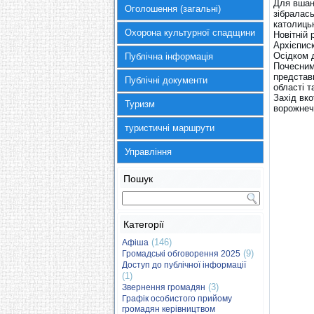
Для вшану
Оголошення (загальні)
зібралась
католиць
Охорона культурної спадщини
Новітній 
Архієпис
Осідком д
Публічна інформація
Почесним
представн
Публічні документи
області т
Захід вко
Туризм
ворожнечі
туристичні маршрути
Управління
Пошук
Категорії
(146)
Афіша
(9)
Громадські обговорення 2025
Доступ до публічної інформації
(1)
(3)
Звернення громадян
Графік особистого прийому
громадян керівництвом