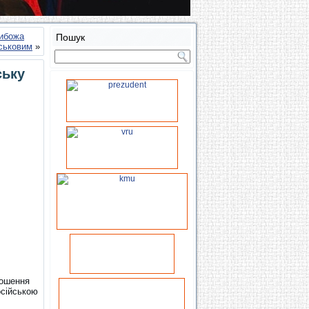
жибожа
Пошук
йськовим
»
ську
лошення
осійською