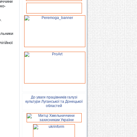
ниччини
ко-
.
ільники
ігійної
До уваги працівників галузі
культури Луганської та Донецької
областей