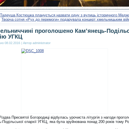
 Тадеуша Костюшка планується назвати одну з вулиць історичного Мед
Творча сотня «Рух до перемоги» подарувала концерт хмельницьким ві
ельниччині проголошено Кам’янець-Поділь
ію УГКЦ
ано
08.02.2016
|
Автор
administrator
Різдва Пресвятої Богородиці відбулась урочиста літургія з нагоди прого
ь-Подільської єпархії УГКЦ, яка була зруйнована понад 200 років тому Р