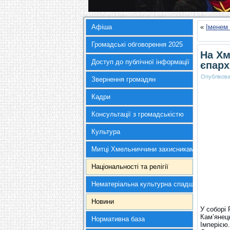
Афіша
«
Іменем
Громадські обговорення 2025
На Хм
Доступ до публічної інформації
єпарх
Опубліков
Звернення громадян
Кадри
Консультації з громадськістю
Культура
Митці Хмельниччини захисникам України
Національності та релігії
Нематеріальна культурна спадщина
Новини
У соборі 
Кам’янец
Нормативна база
Імперією.