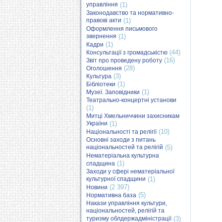
управління
(1)
Законодавство та нормативно-
правові акти
(1)
Оформлення письмового
звернення
(1)
(1)
Кадри
(44)
Консультації з громадськістю
(16)
Звіт про проведену роботу
(28)
Оголошення
(3)
Культура
(1)
Бібліотеки
(1)
Музеї. Заповідники
Театрально-концертні установи
(1)
Митці Хмельниччини захисникам
України
(1)
(10)
Національності та релігії
Основні заходи з питань
національностей та релігій
(5)
Нематеріальна культурна
(1)
спадщина
Заходи у сфері нематеріальної
культурної спадщини
(1)
(2 397)
Новини
(5)
Нормативна база
Накази управління культури,
національностей, релігій та
туризму облдержадміністрації
(3)