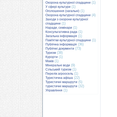
(1)
Охорона культурної спадщини
(1)
У сфері культури
(1)
Оголошення (загальні)
(4)
Охорона культурної спадщини
Заходи з охорони культурної
(1)
спадщини
(1)
Наради, семінари
(1)
Консультативна рада
(1)
Загальна інформація
(1)
Пам'ятки культурної спадщини
(36)
Публічна інформація
(73)
Публічні документи
(38)
Туризм
(1)
Курорти
(1)
Маків
(9)
Мінеральні води
(1)
Сільський туризм
(1)
Перелік агроосель
(22)
Туристична афіша
(5)
Туристичні маршрути
(32)
туристичні маршрути
(1)
Управління