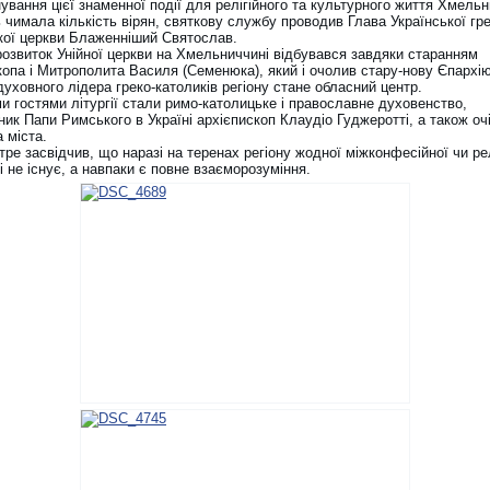
вання цієї знаменної події для релігійного та культурного життя Хмель
 чимала кількість вірян, святкову службу проводив Глава Української гре
кої церкви Блаженніший Святослав.
розвиток Унійної церкви на Хмельниччині відбувався завдяки старанням
копа і Митрополита Василя (Семенюка), який і очолив стару-нову Єпархію
уховного лідера греко-католиків регіону стане обласний центр.
и гостями літургії стали римо-католицьке і православне духовенство,
ик Папи Римського в Україні архієпископ Клаудіо Гуджеротті, а також оч
а міста.
тре засвідчив, що наразі на теренах регіону жодної міжконфесійної чи рел
 не існує, а навпаки є повне взаєморозуміння.