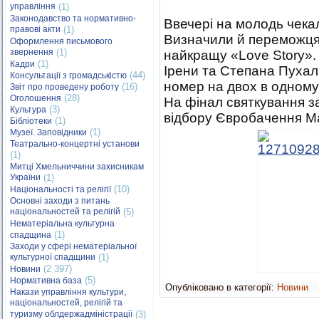
управління
(1)
Законодавство та нормативно-
Ввечері на молодь чекал
правові акти
(1)
Визначили й переможця 
Оформлення письмового
звернення
(1)
найкращу «Love Story»
(1)
Кадри
Ірени та Степана Пухал
(44)
Консультації з громадськістю
номер на двох в одному 
(16)
Звіт про проведену роботу
(28)
Оголошення
На фінал святкування з
(3)
Культура
відбору Євробачення Ма
(1)
Бібліотеки
(1)
Музеї. Заповідники
Театрально-концертні установи
(1)
Митці Хмельниччини захисникам
України
(1)
(10)
Національності та релігії
Основні заходи з питань
національностей та релігій
(5)
Нематеріальна культурна
(1)
спадщина
Заходи у сфері нематеріальної
культурної спадщини
(1)
(2 397)
Новини
(5)
Нормативна база
Опубліковано в категорії:
Новини
Накази управління культури,
національностей, релігій та
туризму облдержадміністрації
(3)