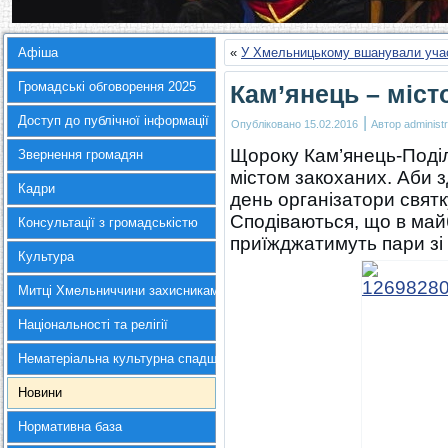
Афіша
«
У Хмельницькому вшанували учас
Громадські обговорення 2025
Кам’янець – міст
Доступ до публічної інформації
|
Опубліковано
15.02.2016
Автор
administr
Щороку Кам’янець-Поділ
Звернення громадян
містом закоханих. Аби з
Кадри
день організатори свят
Сподіваються, що в май
Консультації з громадськістю
приїжджатимуть пари зі в
Культура
Митці Хмельниччини захисникам України
Національності та релігії
Нематеріальна культурна спадщина
Новини
Нормативна база