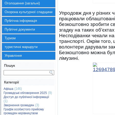
Оголошення (загальні)
Охорона культурної спадщини
Упродовж дня у різних 
працювали облаштовані
Публічна інформація
безкоштовно зробити сві
згадку на таких об’єктах
Публічні документи
Несподіванки чекали на
Туризм
транспорті. Окрім того,
волонтери дарували зак
туристичні маршрути
Безкоштовно можна було
Управління
лімузині.
Пошук
Категорії
(146)
Афіша
(9)
Громадські обговорення 2025
Доступ до публічної інформації
(1)
(3)
Звернення громадян
Графік особистого прийому
громадян керівництвом