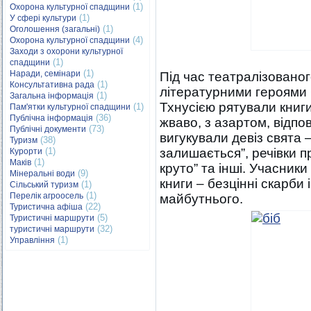
(1)
Охорона культурної спадщини
(1)
У сфері культури
(1)
Оголошення (загальні)
(4)
Охорона культурної спадщини
Заходи з охорони культурної
(1)
спадщини
(1)
Наради, семінари
Під час театралізованого
(1)
Консультативна рада
літературними героями
(1)
Загальна інформація
Тхнусією рятували книги
(1)
Пам'ятки культурної спадщини
(36)
Публічна інформація
жваво, з азартом, відпо
(73)
Публічні документи
вигукували девіз свята –
(38)
Туризм
(1)
залишається”, речівки пр
Курорти
(1)
Маків
круто” та інші. Учасник
(9)
Мінеральні води
книги – безцінні скарби
(1)
Сільський туризм
(1)
Перелік агроосель
майбутнього.
(22)
Туристична афіша
(5)
Туристичні маршрути
(32)
туристичні маршрути
(1)
Управління