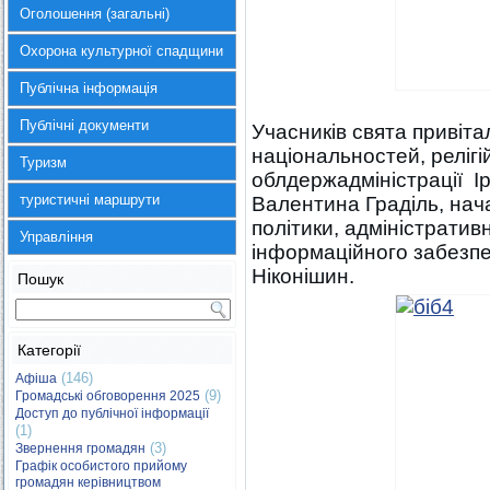
Оголошення (загальні)
Охорона культурної спадщини
Публічна інформація
Публічні документи
Учасників свята привіта
національностей, релігі
Туризм
облдержадміністрації Ір
туристичні маршрути
Валентина Граділь, нача
політики, адміністратив
Управління
інформаційного забезпе
Ніконішин.
Пошук
Категорії
(146)
Афіша
(9)
Громадські обговорення 2025
Доступ до публічної інформації
(1)
(3)
Звернення громадян
Графік особистого прийому
громадян керівництвом