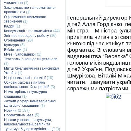
управління
(1)
Законодавство та нормативно-
правові акти
(1)
Генеральний директор Н
Оформлення письмового
звернення
(1)
дітей Алла Гордієнко п
(1)
Кадри
міністра – Міністра кул
(44)
Консультації з громадськістю
(16)
Звіт про проведену роботу
привітала читачів зі св
(28)
Оголошення
книгою під час канікул 
(3)
Культура
форматах. Зі словами в
(1)
Бібліотеки
(1)
Музеї. Заповідники
видавництва “Веселка” 
Театрально-концертні установи
головна місія видавниц
(1)
дітей України. Подільсь
Митці Хмельниччини захисникам
України
(1)
Шмурікова, Віталій Міх
(10)
Національності та релігії
читати, шанувати украї
Основні заходи з питань
національностей та релігій
(5)
справжніми патріотами.
Нематеріальна культурна
(1)
спадщина
Заходи у сфері нематеріальної
культурної спадщини
(1)
(2 397)
Новини
(5)
Нормативна база
Накази управління культури,
національностей, релігій та
туризму облдержадміністрації
(3)