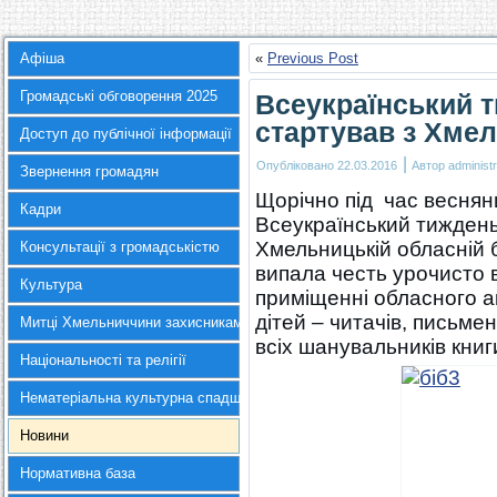
Афіша
«
Previous Post
Громадські обговорення 2025
Всеукраїнський 
стартував з Хме
Доступ до публічної інформації
|
Опубліковано
22.03.2016
Автор
administr
Звернення громадян
Щорічно під час весняни
Кадри
Всеукраїнський тиждень
Хмельницькій обласній б
Консультації з громадськістю
випала честь урочисто 
Культура
приміщенні обласного а
дітей – читачів, письменн
Митці Хмельниччини захисникам України
всіх шанувальників книг
Національності та релігії
Нематеріальна культурна спадщина
Новини
Нормативна база