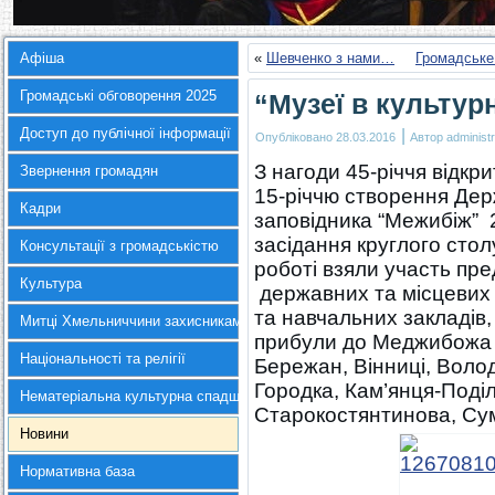
Афіша
«
Шевченко з нами…
Громадське
Громадські обговорення 2025
“Музеї в культу
Доступ до публічної інформації
|
Опубліковано
28.03.2016
Автор
administr
З нагоди 45-річчя відкр
Звернення громадян
15-річчю створення Дер
Кадри
заповідника “Межибіж” 
засідання круглого стол
Консультації з громадськістю
роботі взяли участь пр
Культура
державних та місцевих м
та навчальних закладів, 
Митці Хмельниччини захисникам України
прибули до Меджибожа з 
Національності та релігії
Бережан, Вінниці, Воло
Городка, Кам’янця-Поділ
Нематеріальна культурна спадщина
Старокостянтинова, Сум
Новини
Нормативна база