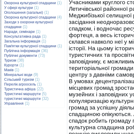
Учасниками круглого ст
(1)
Охорона культурної спадщини
(1)
У сфері культури
Летичівської районної 
(1)
Оголошення (загальні)
Меджибізької селищної 
(4)
Охорона культурної спадщини
засідання неодноразово
Заходи з охорони культурної
(1)
спадщини
спадком, і водночас рес
(1)
Наради, семінари
фортеця, а весь історич
(1)
Консультативна рада
склався навколо неї у м
(1)
Загальна інформація
(1)
Пам'ятки культурної спадщини
історії. На цьому істор
(36)
Публічна інформація
туристичних та просвіт
(73)
Публічні документи
(38)
Туризм
заповіднику, є можливим
(1)
Курорти
територіальної громади
(1)
Маків
центру з давніми самов
(9)
Мінеральні води
(1)
Сільський туризм
В умовах децентралізац
(1)
Перелік агроосель
місцевих громад зростає
(22)
Туристична афіша
музейних і заповідних у
(5)
Туристичні маршрути
(32)
туристичні маршрути
популяризацію культурно
(1)
Управління
громад за успішну діяль
спадщиною опікуються. 
спадок робить громаду 
культурна спадщина роб
позицію висловили учасн