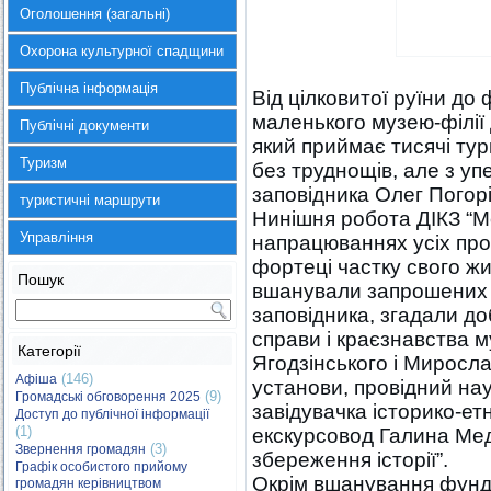
Оголошення (загальні)
Охорона культурної спадщини
Публічна інформація
Від цілковитої руїни до 
маленького музею-філії 
Публічні документи
який приймає тисячі тур
Туризм
без труднощів, але з уп
заповідника Олег Погор
туристичні маршрути
Нинішня робота ДІКЗ “М
Управління
напрацюваннях усіх проф
фортеці частку свого жит
Пошук
вшанували запрошених н
заповідника, згадали д
справи і краєзнавства 
Категорії
Ягодзінського і Миросла
(146)
Афіша
установи, провідний нау
(9)
Громадські обговорення 2025
завідувачка історико-е
Доступ до публічної інформації
(1)
екскурсовод Галина Мед
(3)
Звернення громадян
збереження історії”.
Графік особистого прийому
Окрім вшанування фунда
громадян керівництвом