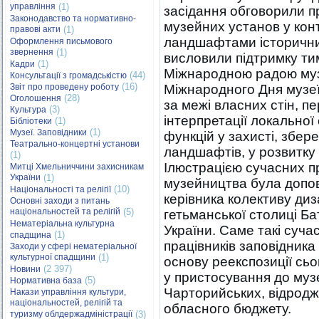
управління
(1)
засідання обговорили п
Законодавство та нормативно-
музейних установ у конт
правові акти
(1)
ландшафтами історичних
Оформлення письмового
звернення
(1)
висловили підтримку ти
(1)
Кадри
Міжнародною радою муз
(44)
Консультації з громадськістю
(16)
Звіт про проведену роботу
Міжнародного Дня музеїв
(28)
Оголошення
за межі власних стін, п
(3)
Культура
інтерпретації локально
(1)
Бібліотеки
(1)
Музеї. Заповідники
функцій у захисті, збер
Театрально-концертні установи
ландшафтів, у розвитку 
(1)
Ілюстрацією сучасних пр
Митці Хмельниччини захисникам
України
(1)
музейництва була допов
(10)
Національності та релігії
керівника колективу диз
Основні заходи з питань
національностей та релігій
(5)
гетьманської столиці Ба
Нематеріальна культурна
України. Саме такі сучас
(1)
спадщина
працівників заповідника
Заходи у сфері нематеріальної
культурної спадщини
(1)
основу реекспозиції сьо
(2 397)
Новини
у пристосування до муз
(5)
Нормативна база
Чарторийських, відродж
Накази управління культури,
національностей, релігій та
обласного бюджету.
туризму облдержадміністрації
(3)