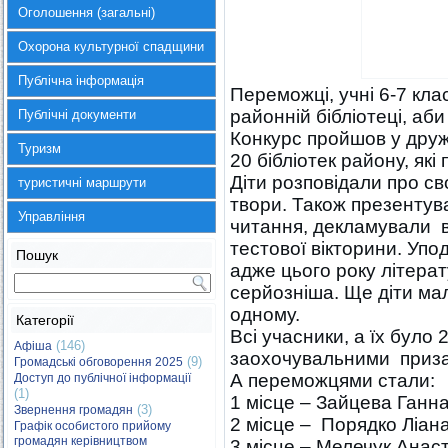
Оголошення (загальні)
Охорона культурної спадщини
Публічна інформація
Переможці, учні 6-7 клас
районній бібліотеці, аби
Публічні документи
Конкурс пройшов у друж
Туризм
20 бібліотек району, які
Діти розповідали про св
туристичні маршрути
твори. Також презенту
Управління
читання, декламували в
тестової вікторини. Упо
Пошук
адже цього року літерат
серйозніша. Ще діти ма
одному.
Категорії
Всі учасники, а їх було
(146)
Афіша
заохочувальними приз
(9)
Громадські обговорення 2025
А переможцями стали:
Доступ до публічної інформації
(1)
1 місце – Зайцева Ганна 
(3)
Звернення громадян
2 місце – Порядко Ліана
Графік особистого прийому
громадян керівництвом
3 місце – Мелечук Анаста