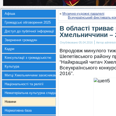
Афіша
«
Музично-художні паралелі
Всеукраїнський фестиваль-ко
Громадські обговорення 2025
В області триває
Доступ до публічної інформації
Хмельниччини – 
Звернення громадян
|
Опубліковано
05.04.2016
Автор
administr
Кадри
Впродовж минулого тижн
Шепетівського району п
Консультації з громадськістю
“Найкращий читач Хмел
Культура
Всеукраїнського конкур
2016”.
Митці Хмельниччини захисникам України
Національності та релігії
Нематеріальна культурна спадщина
Новини
Нормативна база