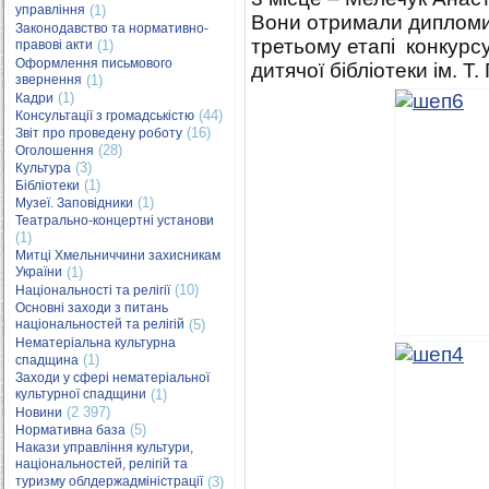
управління
(1)
Вони отримали дипломи 
Законодавство та нормативно-
третьому етапі конкурсу
правові акти
(1)
Оформлення письмового
дитячої бібліотеки ім. Т.
звернення
(1)
(1)
Кадри
(44)
Консультації з громадськістю
(16)
Звіт про проведену роботу
(28)
Оголошення
(3)
Культура
(1)
Бібліотеки
(1)
Музеї. Заповідники
Театрально-концертні установи
(1)
Митці Хмельниччини захисникам
України
(1)
(10)
Національності та релігії
Основні заходи з питань
національностей та релігій
(5)
Нематеріальна культурна
(1)
спадщина
Заходи у сфері нематеріальної
культурної спадщини
(1)
(2 397)
Новини
(5)
Нормативна база
Накази управління культури,
національностей, релігій та
туризму облдержадміністрації
(3)