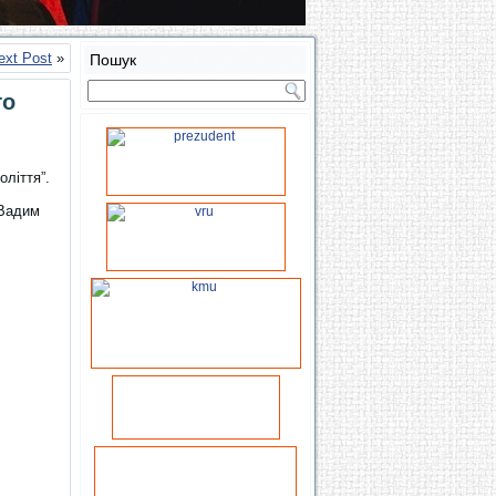
ext Post
»
Пошук
го
ліття”.
 Вадим