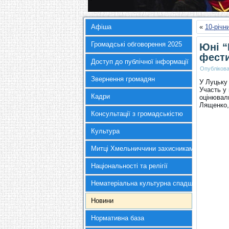
Афіша
«
10-річн
Громадські обговорення 2025
Юні “
фест
Доступ до публічної інформації
Опубліков
Звернення громадян
У Луцьку
Участь у 
Кадри
оцінювал
Лященко,
Консультації з громадськістю
Культура
Митці Хмельниччини захисникам України
Національності та релігії
Нематеріальна культурна спадщина
Новини
Нормативна база