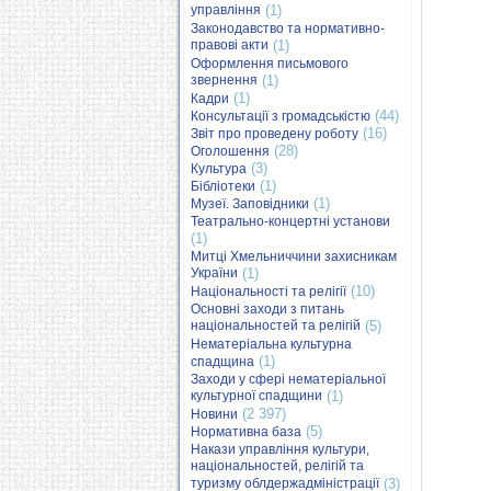
управління
(1)
Законодавство та нормативно-
правові акти
(1)
Оформлення письмового
звернення
(1)
(1)
Кадри
(44)
Консультації з громадськістю
(16)
Звіт про проведену роботу
(28)
Оголошення
(3)
Культура
(1)
Бібліотеки
(1)
Музеї. Заповідники
Театрально-концертні установи
(1)
Митці Хмельниччини захисникам
України
(1)
(10)
Національності та релігії
Основні заходи з питань
національностей та релігій
(5)
Нематеріальна культурна
(1)
спадщина
Заходи у сфері нематеріальної
культурної спадщини
(1)
(2 397)
Новини
(5)
Нормативна база
Накази управління культури,
національностей, релігій та
туризму облдержадміністрації
(3)