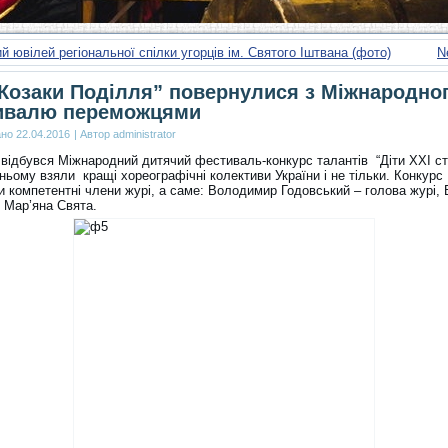
ий ювілей регіональної спілки угорців ім. Святого Іштвана (фото)
N
Козаки Поділля” повернулися з Міжнародно
ивалю переможцями
ано
22.04.2016
|
Автор
administrator
 відбувся Міжнародний дитячий фестиваль-конкурс талантів “Діти ХХІ сто
ньому взяли кращі хореографічні колективи України і не тільки. Конкурс
и компетентні члени журі, а саме: Володимир Годовський – голова журі,
 Мар’яна Свята.