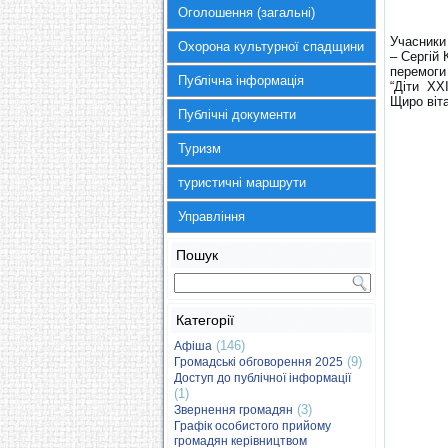
Оголошення (загальні)
Учасники 
Охорона культурної спадщини
– Сергій
перемоги
Публічна інформація
“Діти ХХІ
Щиро віт
Публічні документи
Туризм
туристичні маршрути
Управління
Пошук
Категорії
(146)
Афіша
(9)
Громадські обговорення 2025
Доступ до публічної інформації
(1)
(3)
Звернення громадян
Графік особистого прийому
громадян керівництвом