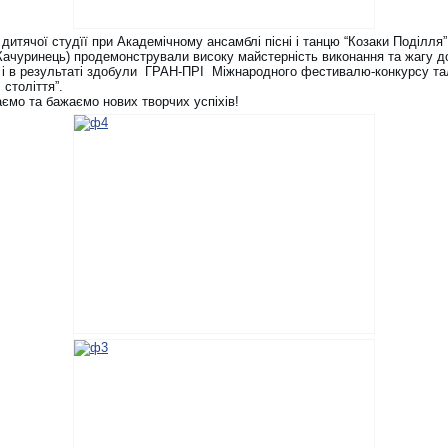
дитячої студїї при Академічному ансамблі пісні і танцю “Козаки Поділля”
 Качуринець) продемонстрували високу майстерність виконання та жагу д
 і в результаті здобули ГРАН-ПРІ Міжнародного фестивалю-конкурсу та
 століття”.
аємо та бажаємо нових творчих успіхів!