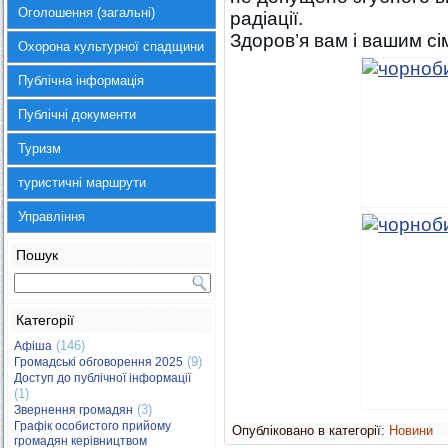
Оголошення (загальні)
радіації.
Здоров’я вам і вашим сім
Охорона культурної спадщини
Публічна інформація
Публічні документи
Туризм
туристичні маршрути
Управління
Пошук
Категорії
(146)
Афіша
(9)
Громадські обговорення 2025
Доступ до публічної інформації
(1)
(3)
Звернення громадян
Графік особистого прийому
Опубліковано в категорії:
Новини
громадян керівництвом