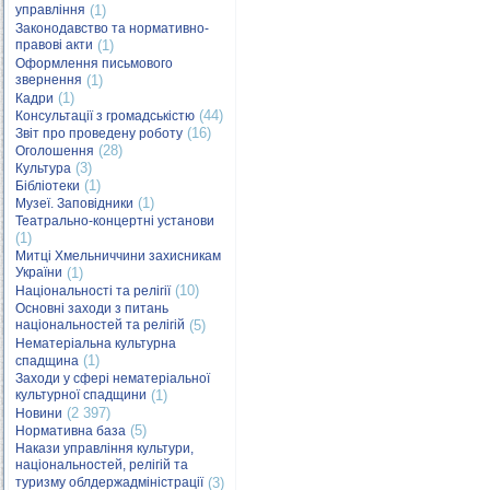
управління
(1)
Законодавство та нормативно-
правові акти
(1)
Оформлення письмового
звернення
(1)
(1)
Кадри
(44)
Консультації з громадськістю
(16)
Звіт про проведену роботу
(28)
Оголошення
(3)
Культура
(1)
Бібліотеки
(1)
Музеї. Заповідники
Театрально-концертні установи
(1)
Митці Хмельниччини захисникам
України
(1)
(10)
Національності та релігії
Основні заходи з питань
національностей та релігій
(5)
Нематеріальна культурна
(1)
спадщина
Заходи у сфері нематеріальної
культурної спадщини
(1)
(2 397)
Новини
(5)
Нормативна база
Накази управління культури,
національностей, релігій та
туризму облдержадміністрації
(3)