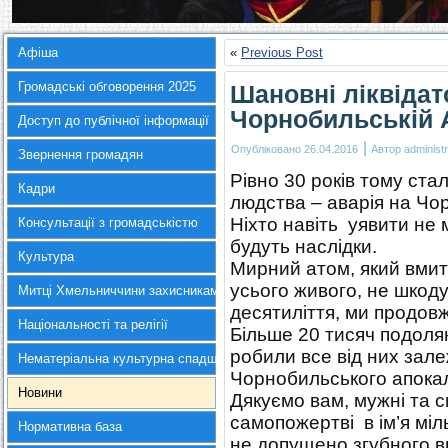
Афіша
«
Previous Post
Громадські обговорення 2025
Шановні ліквідат
Чорнобильській 
Доступ до публічної інформації
|
Опубліковано
26.04.2016
Автор
administr
Звернення громадян
Рівно 30 років тому ста
Кадри
людства – аварія на Чор
Ніхто навіть уявити не 
Консультації з громадськістю
будуть наслідки.
Культура
Мирний атом, який вмит
усього живого, не шкодув
Митці Хмельниччини захисникам України
десятиліття, ми продовж
Національності та релігії
Більше 20 тисяч подолян
робили все від них зале
Нематеріальна культурна спадщина
Чорнобильського апокал
Новини
Дякуємо вам, мужні та 
самопожертві в ім’я міл
Нормативна база
не допущено згубного 