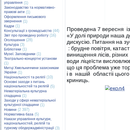
управління
(1)
Законодавство та нормативно-
правові акти
(1)
Оформлення письмового
звернення
(1)
(1)
Кадри
Проведена 7 вересня із
(44)
Консультації з громадськістю
«У долі природи наша 
(16)
Звіт про проведену роботу
(28)
Оголошення
дискусію. Питання на зус
(3)
Культура
: брудне повітря, ката
(1)
Бібліотеки
(1)
винищення лісів, різних 
Музеї. Заповідники
Театрально-концертні установи
води ліцеїсти висловлю
(1)
що ця проблема уже тор
Митці Хмельниччини захисникам
України
(1)
і в нашій областіі цьог
(10)
Національності та релігії
криниць.
Основні заходи з питань
національностей та релігій
(5)
Нематеріальна культурна
(1)
спадщина
Заходи у сфері нематеріальної
культурної спадщини
(1)
(2 397)
Новини
(5)
Нормативна база
Накази управління культури,
національностей, релігій та
туризму облдержадміністрації
(3)