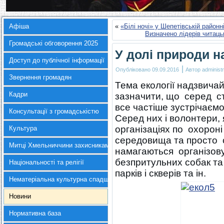
Афіша
«
«Білі ночі» у Шепетівській районні
Визначено лідерів читаць
Громадські обговорення 2025
У долі природи 
Доступ до публічної інформації
|
Опубліковано
09.09.2016
Автор
administr
Звернення громадян
Тема екології надзвича
Кадри
зазначити, що серед ст
все частіше зустрічаєм
Консультації з громадськістю
Серед них і волонтери, 
організаціях по охорон
Культура
середовища та просто с
Митці Хмельниччини захисникам України
намагаються організову
безпритульних собак та 
Національності та релігії
парків і скверів та ін.
Нематеріальна культурна спадщина
Новини
Нормативна база