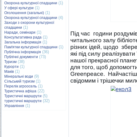
(1)
Охорона культурної спадщини
(1)
У сфері культури
(1)
Оголошення (загальні)
(4)
Охорона культурної спадщини
Заходи з охорони культурної
(1)
спадщини
(1)
Наради, семінари
Під час години роздумів
(1)
Консультативна рада
читального залу біблі
(1)
Загальна інформація
різних ідей, щодо збе
(1)
Пам'ятки культурної спадщини
(36)
Публічна інформація
які під силу реалізува
(73)
Публічні документи
нашої прекрасної планет
(38)
Туризм
для того, щоб допомогт
(1)
Курорти
(1)
Маків
Greenpeace. Найчастіш
(9)
Мінеральні води
свідомим і трішечки ми
(1)
Сільський туризм
(1)
Перелік агроосель
(22)
Туристична афіша
(5)
Туристичні маршрути
(32)
туристичні маршрути
(1)
Управління