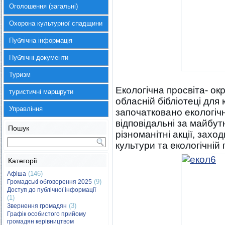
Оголошення (загальні)
Охорона культурної спадщини
Публічна інформація
Публічні документи
Туризм
Екологічна просвіта- ок
туристичні маршрути
обласній бібліотеці для 
Управління
започатковано екологічн
відповідальні за майбут
Пошук
різноманітні акції, зах
культури та екологічній 
Категорії
(146)
Афіша
(9)
Громадські обговорення 2025
Доступ до публічної інформації
(1)
(3)
Звернення громадян
Графік особистого прийому
громадян керівництвом