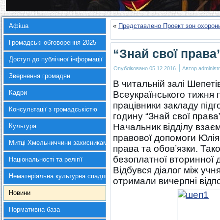
Афіша
«
Представлено Проект зон охорони 
Громадські обговорення 2025
“Знай свої права
Доступ до публічної інформації
|
Опубліковано
05.12.2016
Автор
administr
Звернення громадян
В читальній залі Шепеті
Кадри
Всеукраїнського тижня п
працівники закладу під
Консультації з громадськістю
годину “Знай свої права”
Начальник відділу взаєм
Культура
правової допомоги Юлія
Митці Хмельниччини захисникам України
права та обов’язки. Та
безоплатної вторинної до
Національності та релігії
Відбувся діалог між уч
Нематеріальна культурна спадщина
отримали вичерпні відпов
Новини
Нормативна база