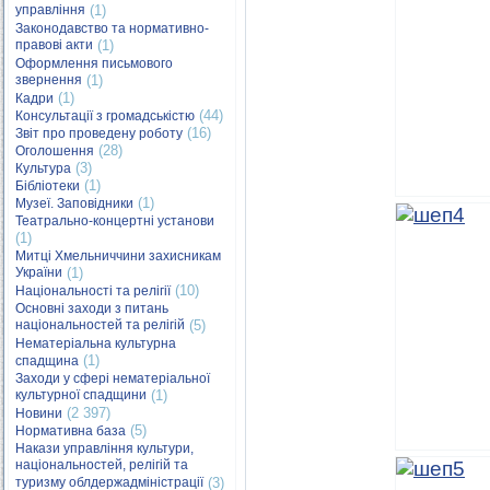
управління
(1)
Законодавство та нормативно-
правові акти
(1)
Оформлення письмового
звернення
(1)
(1)
Кадри
(44)
Консультації з громадськістю
(16)
Звіт про проведену роботу
(28)
Оголошення
(3)
Культура
(1)
Бібліотеки
(1)
Музеї. Заповідники
Театрально-концертні установи
(1)
Митці Хмельниччини захисникам
України
(1)
(10)
Національності та релігії
Основні заходи з питань
національностей та релігій
(5)
Нематеріальна культурна
(1)
спадщина
Заходи у сфері нематеріальної
культурної спадщини
(1)
(2 397)
Новини
(5)
Нормативна база
Накази управління культури,
національностей, релігій та
туризму облдержадміністрації
(3)