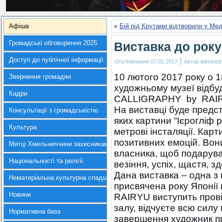
Афіша
«
Бій під Крутами відтворили у Ме
Громадські обговорення 2025
Виставка до року 
Доступ до публічної інформації
|
Опубліковано
07.02.2017
Автор
administr
10 лютого 2017 року о 1
Звернення громадян
художньому музеї відбу
Кадри
CALLIGRAPHY by RAIR
На виставці буде предс
Консультації з громадськістю
яких картини “Ієрогліф ро
Культура
метрові інсталяції. Ка
позитивних емоцій. Вони
Митці Хмельниччини захисникам України
власника, щоб подарува
Національності та релігії
везіння, успіх, щастя, з
Дана виставка – одна з 
Нематеріальна культурна спадщина
присвячена року Японії в
Новини
RAIRYU виступить прові
залу, відчуєте всю силу 
Нормативна база
завершення художник п