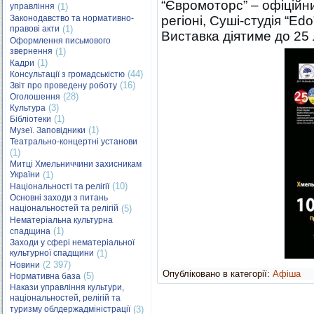
“Євромоторс” – офіційн
управління
(1)
Законодавство та нормативно-
регіоні, Суші-студія “Edo
правові акти
(1)
Виставка діятиме до 25 
Оформлення письмового
звернення
(1)
(1)
Кадри
(44)
Консультації з громадськістю
(16)
Звіт про проведену роботу
(28)
Оголошення
(3)
Культура
(1)
Бібліотеки
(1)
Музеї. Заповідники
Театрально-концертні установи
(1)
Митці Хмельниччини захисникам
України
(1)
(10)
Національності та релігії
Основні заходи з питань
національностей та релігій
(5)
Нематеріальна культурна
(1)
спадщина
Заходи у сфері нематеріальної
культурної спадщини
(1)
(2 397)
Новини
Опубліковано в категорії:
Афіша
(5)
Нормативна база
Накази управління культури,
національностей, релігій та
туризму облдержадміністрації
(3)