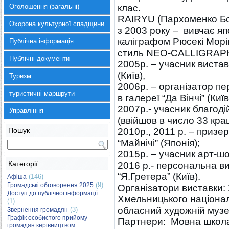
Оголошення (загальні)
клас.
RAIRYU (Пархоменко Бог
Охорона культурної спадщини
з 2003 року – вивчає яп
каліграфом Рюсекі Морі
Публічна інформація
стиль NEO-CALLIGRAPHY,
Публічні документи
2005р. – учасник вистав
(Київ),
Туризм
2006р. – організатор п
туристичні маршрути
в галереї “Да Вінчі” (Київ
2007р.- учасник благоді
Управління
(ввійшов в число 33 кра
Пошук
2010р., 2011 р. – призе
“Майнічі” (Японія);
2015р. – учасник арт-шо
Категорії
2016 р.- персональна вис
“Я.Гретера” (Київ).
(146)
Афіша
(9)
Громадські обговорення 2025
Організатори виставки:
Доступ до публічної інформації
Хмельницького націона
(1)
обласний художній музе
(3)
Звернення громадян
Графік особистого прийому
Партнери: Мовна школа 
громадян керівництвом