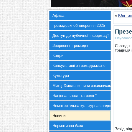
Афіша
«
Юні та
Громадські обговорення 2025
Презе
Доступ до публічної інформації
Опубліков
Звернення громадян
Сьогодні 
традиція 
Кадри
Консультації з громадськістю
Культура
Митці Хмельниччини захисникам України
Національності та релігії
Нематеріальна культурна спадщина
Новини
Нормативна база
Захід від