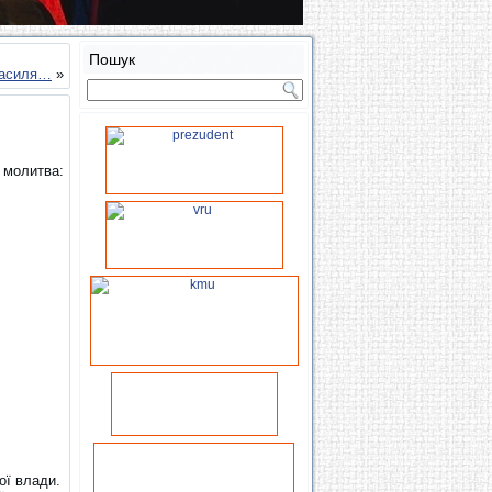
Пошук
 Василя…
»
і молитва:
ої влади.