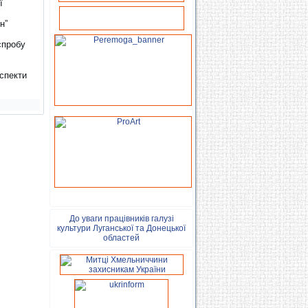
ї
н”
спробу
аспекти
До уваги працівників галузі
культури Луганської та Донецької
областей