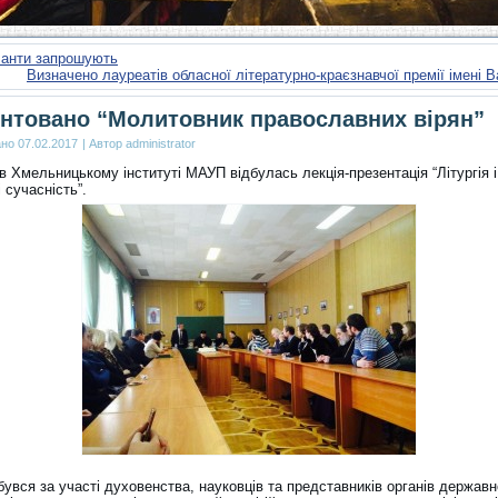
ланти запрошують
Визначено лауреатів обласної літературно-краєзнавчої премії імені
нтовано “Молитовник православних вірян”
ано
07.02.2017
|
Автор
administrator
в Хмельницькому інституті МАУП відбулась лекція-презентація “Літургія 
і сучасність”.
бувся за участі духовенства, науковців та представників органів державн