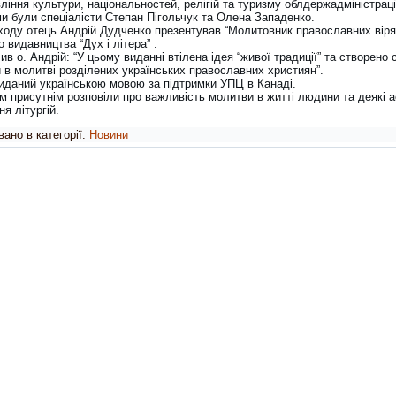
ління культури, національностей, релігій та туризму облдержадміністраці
ми були спеціалісти Степан Пігольчук та Олена Западенко.
аходу отець Андрій Дудченко презентував “Молитовник православних віря
о видавництва “Дух і літера” .
ив о. Андрій: “У цьому виданні втілена ідея “живої традиції” та створено 
 в молитві розділених українських православних християн”.
виданий українською мовою за підтримки УПЦ в Канаді.
м присутнім розповіли про важливість молитви в житті людини та деякі 
я літургій.
ано в категорії:
Новини