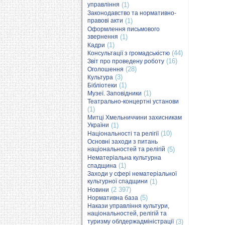
управління
(1)
Законодавство та нормативно-
правові акти
(1)
Оформлення письмового
звернення
(1)
(1)
Кадри
(44)
Консультації з громадськістю
(16)
Звіт про проведену роботу
(28)
Оголошення
(3)
Культура
(1)
Бібліотеки
(1)
Музеї. Заповідники
Театрально-концертні установи
(1)
Митці Хмельниччини захисникам
України
(1)
(10)
Національності та релігії
Основні заходи з питань
національностей та релігій
(5)
Нематеріальна культурна
(1)
спадщина
Заходи у сфері нематеріальної
культурної спадщини
(1)
(2 397)
Новини
(5)
Нормативна база
Накази управління культури,
національностей, релігій та
туризму облдержадміністрації
(3)