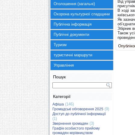
Від управ
Оголошення (загальні)
присутні
В ході з
Охорона культурної спадщини
київськог
Як зазнач
об’єднати
Публічна інформація
Збірник 
Також усі
Публічні документи
проведенн
Туризм
Опубліков
туристичні маршрути
Управління
Пошук
Категорії
(146)
Афіша
(9)
Громадські обговорення 2025
Доступ до публічної інформації
(1)
(3)
Звернення громадян
Графік особистого прийому
громадян керівництвом