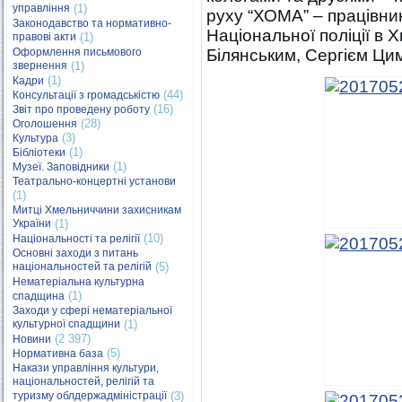
управління
(1)
руху “ХОМА” – працівни
Законодавство та нормативно-
Національної поліції в
правові акти
(1)
Оформлення письмового
Білянським, Сергієм Ци
звернення
(1)
(1)
Кадри
(44)
Консультації з громадськістю
(16)
Звіт про проведену роботу
(28)
Оголошення
(3)
Культура
(1)
Бібліотеки
(1)
Музеї. Заповідники
Театрально-концертні установи
(1)
Митці Хмельниччини захисникам
України
(1)
(10)
Національності та релігії
Основні заходи з питань
національностей та релігій
(5)
Нематеріальна культурна
(1)
спадщина
Заходи у сфері нематеріальної
культурної спадщини
(1)
(2 397)
Новини
(5)
Нормативна база
Накази управління культури,
національностей, релігій та
туризму облдержадміністрації
(3)