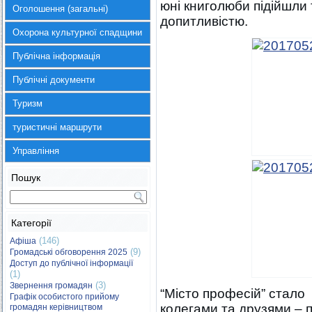
юні книголюби підійшли
Оголошення (загальні)
допитливістю.
Охорона культурної спадщини
Публічна інформація
Публічні документи
Туризм
туристичні маршрути
Управління
Пошук
Категорії
(146)
Афіша
(9)
Громадські обговорення 2025
Доступ до публічної інформації
(1)
(3)
Звернення громадян
“Місто професій” стало 
Графік особистого прийому
колегами та друзями – 
громадян керівництвом