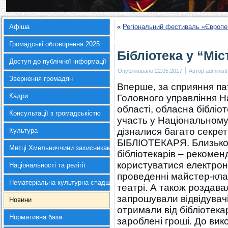
Афіша
«
Регіональний фестиваль «Європе
Громадські обговорення 2025
Бібліотека у “Міс
Доступ до публічної інформації
|
Опубліковано
22.05.2017
Автор
administr
Звернення громадян
Вперше, за сприяння па
Кадри
Головного управління На
області, обласна бібліо
Консультації з громадськістю
участь у Національному 
дізналися багато секрет
Культура
БІБЛІОТЕКАРЯ. Близько 
Митці Хмельниччини захисникам України
бібліотекарів – рекомен
користуватися електрон
Національності та релігії
проведенні майстер-клас
Нематеріальна культурна спадщина
театрі. А також роздав
запрошували відвідувачі
Новини
отримали від бібліотека
Нормативна база
зароблені гроші. До вик