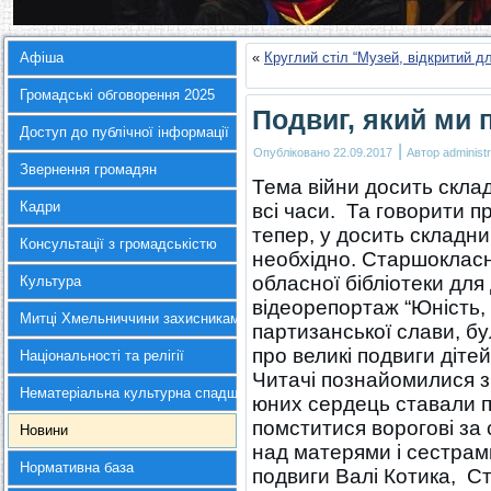
Афіша
«
Круглий стіл “Музей, відкритий д
Громадські обговорення 2025
Подвиг, який ми 
Доступ до публічної інформації
|
Опубліковано
22.09.2017
Автор
administr
Звернення громадян
Тема війни досить склад
Кадри
всі часи. Та говорити п
тепер, у досить складни
Консультації з громадськістю
необхідно. Старшокласни
обласної бібліотеки для 
Культура
відеорепортаж “Юність,
Митці Хмельниччини захисникам України
партизанської слави, б
про великі подвиги дітей
Національності та релігії
Читачі познайомилися з
Нематеріальна культурна спадщина
юних сердець ставали п
помститися ворогові за 
Новини
над матерями і сестрам
Нормативна база
подвиги Валі Котика, С