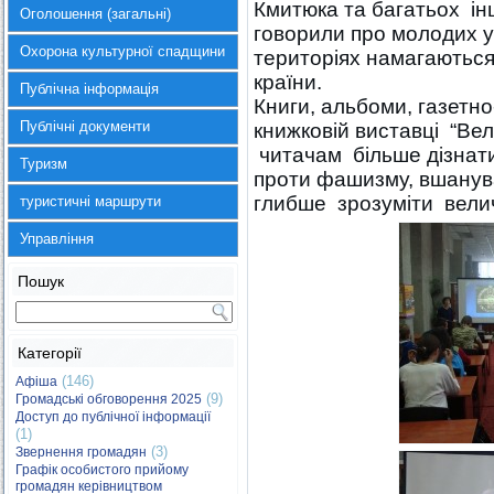
Кмитюка та багатьох ін
Оголошення (загальні)
говорили про молодих ук
Охорона культурної спадщини
територіях намагаються
країни.
Публічна інформація
Книги, альбоми, газетно
Публічні документи
книжковій виставці “Ве
читачам більше дізнат
Туризм
проти фашизму, вшануват
глибше зрозуміти велич 
туристичні маршрути
Управління
Пошук
Категорії
(146)
Афіша
(9)
Громадські обговорення 2025
Доступ до публічної інформації
(1)
(3)
Звернення громадян
Графік особистого прийому
громадян керівництвом