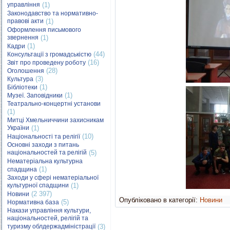
управління
(1)
Законодавство та нормативно-
правові акти
(1)
Оформлення письмового
звернення
(1)
(1)
Кадри
(44)
Консультації з громадськістю
(16)
Звіт про проведену роботу
(28)
Оголошення
(3)
Культура
(1)
Бібліотеки
(1)
Музеї. Заповідники
Театрально-концертні установи
(1)
Митці Хмельниччини захисникам
України
(1)
(10)
Національності та релігії
Основні заходи з питань
національностей та релігій
(5)
Нематеріальна культурна
(1)
спадщина
Заходи у сфері нематеріальної
культурної спадщини
(1)
(2 397)
Новини
Опубліковано в категорії:
Новини
(5)
Нормативна база
Накази управління культури,
національностей, релігій та
туризму облдержадміністрації
(3)