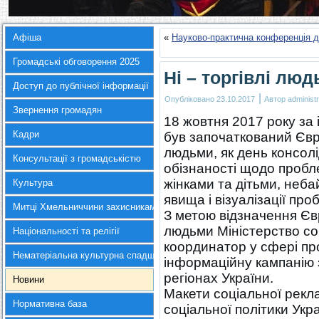
Афіша
«
Науково-практична конференція д
Громадські обговорення 2025
Ні – торгівлі лю
Доступ до публічної інформації
|
Опубліковано
23.10.2017
Автор
administr
Звернення громадян
18 жовтня 2017 року за
Кадри
був започаткований Євр
людьми, як день консолі
Консультації з громадськістю
обізнаності щодо пробл
жінками та дітьми, неба
Культура
явища і візуалізації про
Митці Хмельниччини захисникам України
З метою відзначення Єв
людьми Міністерство со
Національності та релігії
координатор у сфері про
Нематеріальна культурна спадщина
інформаційну кампанію з
регіонах України.
Новини
Макети соціальної рекл
Нормативна база
соціальної політики Укр