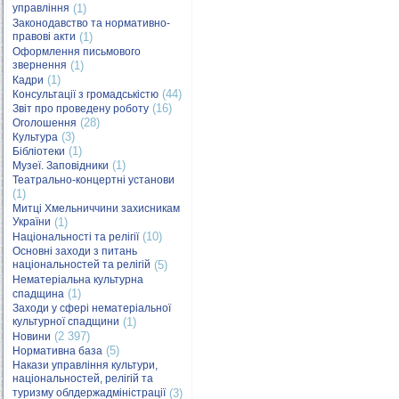
управління
(1)
Законодавство та нормативно-
правові акти
(1)
Оформлення письмового
звернення
(1)
(1)
Кадри
(44)
Консультації з громадськістю
(16)
Звіт про проведену роботу
(28)
Оголошення
(3)
Культура
(1)
Бібліотеки
(1)
Музеї. Заповідники
Театрально-концертні установи
(1)
Митці Хмельниччини захисникам
України
(1)
(10)
Національності та релігії
Основні заходи з питань
національностей та релігій
(5)
Нематеріальна культурна
(1)
спадщина
Заходи у сфері нематеріальної
культурної спадщини
(1)
(2 397)
Новини
(5)
Нормативна база
Накази управління культури,
національностей, релігій та
туризму облдержадміністрації
(3)