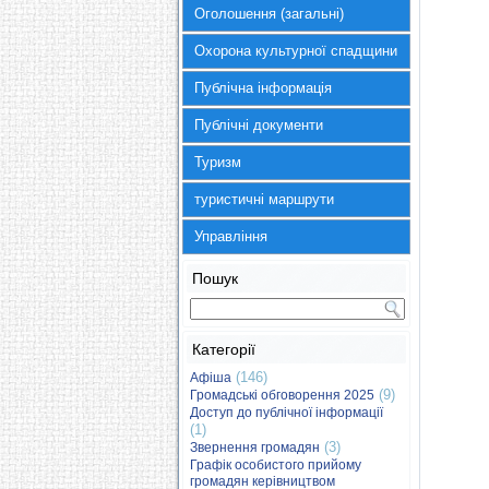
Оголошення (загальні)
Охорона культурної спадщини
Публічна інформація
Публічні документи
Туризм
туристичні маршрути
Управління
Пошук
Категорії
(146)
Афіша
(9)
Громадські обговорення 2025
Доступ до публічної інформації
(1)
(3)
Звернення громадян
Графік особистого прийому
громадян керівництвом