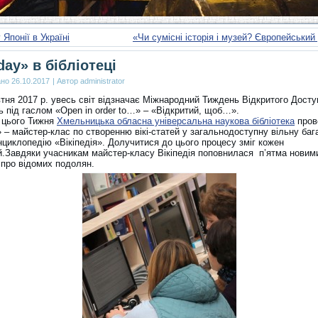
 Японії в Україні
«Чи сумісні історія і музей? Європейський
day» в бібліотеці
ано
26.10.2017
|
Автор
administrator
тня 2017 р. увесь світ відзначає Міжнародний Тиждень Відкритого Досту
ь під гаслом «Open in order to…» – «Відкритий, щоб…».
 цього Тижня
Хмельницька обласна універсальна наукова бібліотека
пров
 – майстер-клас по створенню вікі-статей у загальнодоступну вільну ба
нциклопедію «Вікіпедія». Долучитися до цього процесу зміг кожен
.Завдяки учасникам майстер-класу Вікіпедія поповнилася п’ятма новим
 про відомих подолян.