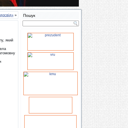
 досвід»
»
Пошук
пу, який
ела
гатомовну
и