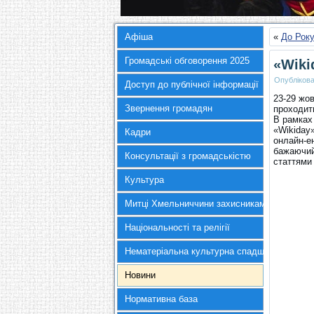
Афіша
«
До Року
Громадські обговорення 2025
«Wiki
Опубліков
Доступ до публічної інформації
23-29 жов
Звернення громадян
проходит
В рамках
«Wikiday»
Кадри
онлайн-е
бажаючий
Консультації з громадськістю
статтями
Культура
Митці Хмельниччини захисникам України
Національності та релігії
Нематеріальна культурна спадщина
Новини
Нормативна база