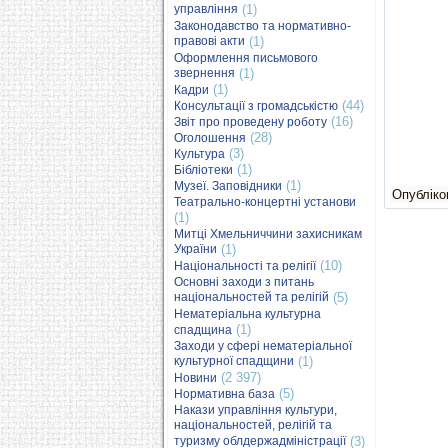
управління
(1)
Законодавство та нормативно-
правові акти
(1)
Оформлення письмового
звернення
(1)
(1)
Кадри
(44)
Консультації з громадськістю
(16)
Звіт про проведену роботу
(28)
Оголошення
(3)
Культура
(1)
Бібліотеки
(1)
Музеї. Заповідники
Опубліков
Театрально-концертні установи
(1)
Митці Хмельниччини захисникам
України
(1)
(10)
Національності та релігії
Основні заходи з питань
національностей та релігій
(5)
Нематеріальна культурна
(1)
спадщина
Заходи у сфері нематеріальної
культурної спадщини
(1)
(2 397)
Новини
(5)
Нормативна база
Накази управління культури,
національностей, релігій та
туризму облдержадміністрації
(3)