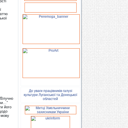
ості
ї
аттю
ької
До уваги працівників галузі
культури Луганської та Донецької
 “Влучно
областей
учи…”
ти його
щодо
 мову