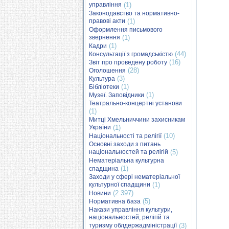
управління
(1)
Законодавство та нормативно-
правові акти
(1)
Оформлення письмового
звернення
(1)
(1)
Кадри
(44)
Консультації з громадськістю
(16)
Звіт про проведену роботу
(28)
Оголошення
(3)
Культура
(1)
Бібліотеки
(1)
Музеї. Заповідники
Театрально-концертні установи
(1)
Митці Хмельниччини захисникам
України
(1)
(10)
Національності та релігії
Основні заходи з питань
національностей та релігій
(5)
Нематеріальна культурна
(1)
спадщина
Заходи у сфері нематеріальної
культурної спадщини
(1)
(2 397)
Новини
(5)
Нормативна база
Накази управління культури,
національностей, релігій та
туризму облдержадміністрації
(3)