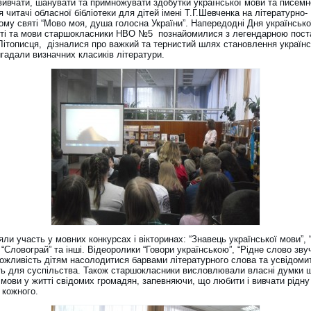
вивчати, шанувати та примножувати здобутки української мови та писемн
 читачі обласної бібліотеки для дітей імені Т.Г.Шевченка на літературно-
ому святі “Мово моя, душа голосна України”. Напередодні Дня українсько
ті та мови старшокласники НВО №5 познайомилися з легендарною пост
Літописця, дізналися про важкий та тернистий шлях становлення українс
гадали визначних класиків літератури.
яли участь у мовних конкурсах і вікторинах: “Знавець української мови”,
, “Словограй” та інші. Відеоролики “Говори українською”, “Рідне слово зв
ожливість дітям насолодитися барвами літературного слова та усвідоми
ть для суспільства. Також старшокласники висловлювали власні думки 
 мови у житті свідомих громадян, запевняючи, що любити і вивчати рідну
 кожного.