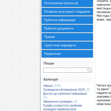
Любити, 
Оголошення (загальні)
навчалися
мистецьк
Охорона культурної спадщини
писемнос
Нестора 
мови, при
Публічна інформація
Публічні документи
Туризм
туристичні маршрути
Управління
Пошук
Категорії
Читачі вз
(146)
Афіша
та вірно”
(9)
Громадські обговорення 2025
надали м
Доступ до публічної інформації
значиміс
(1)
значення
(3)
Звернення громадян
обов’язок
Графік особистого прийому
громадян керівництвом