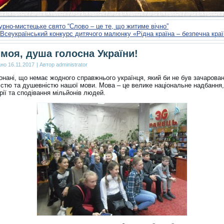
урно-мистецьке свято “Слово – це те, що житиме вічно”
Всеукраїнський конкурс дитячого малюнку «Рідна країна – безпечна кра
моя, душа голосна України!
ано
16.11.2017
|
Автор
administrator
онані, що немає жодного справжнього українця, який би не був зачарова
істю та душевністю нашої мови. Мова – це велике національне надбання, 
рії та сподівання мільйонів людей.