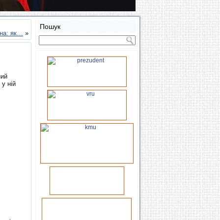
Пошук
їна: як…
»
ний
у ній