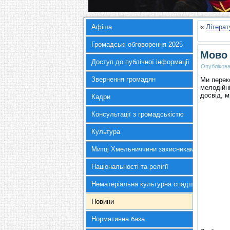
Афіша
«
Літерат
Громадські обговорення 2025
Мово 
Доступ до публічної інформації
Опубліков
Звернення громадян
Ми перек
мелодійн
досвід, м
Кадри
Консультації з громадськістю
Культура
Митці Хмельниччини захисникам України
Національності та релігії
Нематеріальна культурна спадщина
Новини
Нормативна база