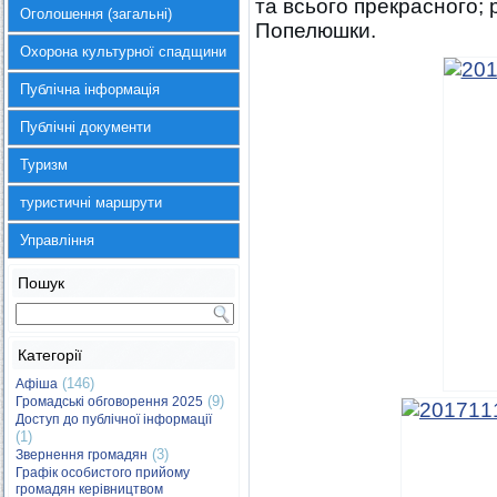
та всього прекрасного; 
Оголошення (загальні)
Попелюшки.
Охорона культурної спадщини
Публічна інформація
Публічні документи
Туризм
туристичні маршрути
Управління
Пошук
Категорії
(146)
Афіша
(9)
Громадські обговорення 2025
Доступ до публічної інформації
(1)
(3)
Звернення громадян
Графік особистого прийому
громадян керівництвом