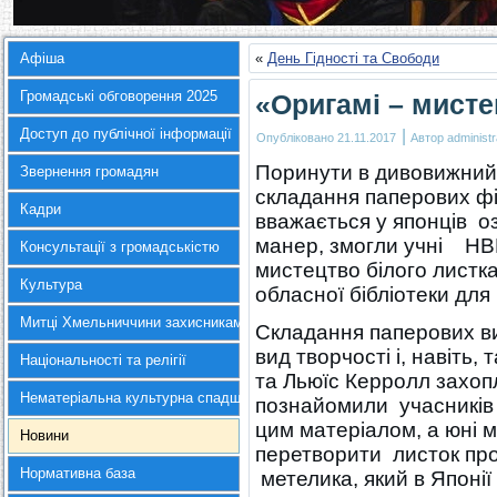
Афіша
«
День Гідності та Свободи
Громадські обговорення 2025
«Оригамі – мисте
Доступ до публічної інформації
|
Опубліковано
21.11.2017
Автор
administr
Поринути в дивовижний 
Звернення громадян
складання паперових фіг
Кадри
вважається у японців о
манер, змогли учні НВ
Консультації з громадськістю
мистецтво білого листка
Культура
обласної бібліотеки для
Митці Хмельниччини захисникам України
Складання паперових ви
вид творчості і, навіть,
Національності та релігії
та Льюїс Керролл захоп
Нематеріальна культурна спадщина
познайомили учасників 
цим матеріалом, а юні 
Новини
перетворити листок про
Нормативна база
метелика, який в Японії