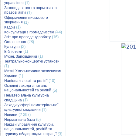
управління
(1)
Законодавство та нормативно-
правові акти
(1)
Оформлення письмового
звернення
(1)
(1)
Кадри
(44)
Консультації з громадськістю
(16)
Звіт про проведену роботу
(28)
Оголошення
(3)
Культура
(1)
Бібліотеки
(1)
Музеї. Заповідники
Театрально-концертні установи
(1)
Митці Хмельниччини захисникам
України
(1)
(10)
Національності та релігії
Основні заходи з питань
національностей та релігій
(5)
Нематеріальна культурна
(1)
спадщина
Заходи у сфері нематеріальної
культурної спадщини
(1)
(2 397)
Новини
(5)
Нормативна база
Накази управління культури,
національностей, релігій та
туризму облдержадміністрації
(3)