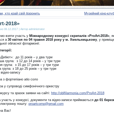
ам, хто край свій боронить
Музейний кіно-клуб
rt-2018»
ано
06.12.2017
|
Автор
administrator
мо взяти участь у
Міжнародному конкурсі скрипалів «ProArt-2018»
, я
ься
з 30 квітня по 04 травня 2018 року у м. Хмельницькому
, у приміщ
ької обласної філармонії.
тегорії:
Дебют»: до 11 років – у два тури
 група: з 12 до 14 років – у три тури
 група: з 15 до 17 років – у три тури
група: з 18 до 25 років – у три тури
о відео-запису
гра з фортепіано або соло
 гра у супроводі симфонічного оркестру
курсу та зразок заявки на сайті:
http://oblfilarmonia.com/
ProArt-2018
а участь у конкурсі, документи та відео-записи приймаються
до 01 берез
електронну пошту:
proartcomp@gmail.com
на Вас!