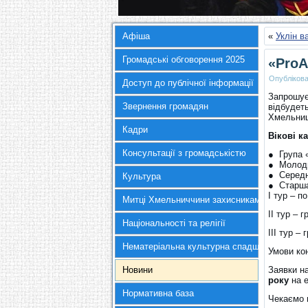
Афіша
«
Уклін в
Громадські обговорення 2025
«ProA
Опубліков
Доступ до публічної інформації
Запрошує
Звернення громадян
відбудет
Хмельниц
Кадри
Вікові ка
Консультації з громадськістю
● Група «
● Молодша
● Середня
Культура
● Старша 
І тур – п
Митці Хмельниччини захисникам України
ІІ тур – 
Національності та релігії
ІІІ тур –
Нематеріальна культурна спадщина
Умови кон
Новини
Заявки н
року
на 
Нормативна база
Чекаємо 