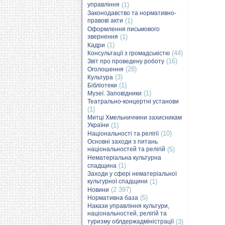
управління
(1)
Законодавство та нормативно-
правові акти
(1)
Оформлення письмового
звернення
(1)
(1)
Кадри
(44)
Консультації з громадськістю
(16)
Звіт про проведену роботу
(28)
Оголошення
(3)
Культура
(1)
Бібліотеки
(1)
Музеї. Заповідники
Театрально-концертні установи
(1)
Митці Хмельниччини захисникам
України
(1)
(10)
Національності та релігії
Основні заходи з питань
національностей та релігій
(5)
Нематеріальна культурна
(1)
спадщина
Заходи у сфері нематеріальної
культурної спадщини
(1)
(2 397)
Новини
(5)
Нормативна база
Накази управління культури,
національностей, релігій та
туризму облдержадміністрації
(3)