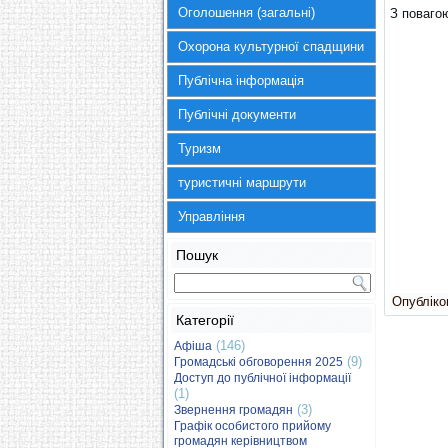
Оголошення (загальні)
З повагою
Охорона культурної спадщини
Публічна інформація
Публічні документи
Туризм
туристичні маршрути
Управління
Пошук
Опубліков
Категорії
(146)
Афіша
(9)
Громадські обговорення 2025
Доступ до публічної інформації
(1)
(3)
Звернення громадян
Графік особистого прийому
громадян керівництвом