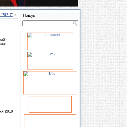
 “ВІЗІЯ”
»
Пошук
кий
енні
ня 2018