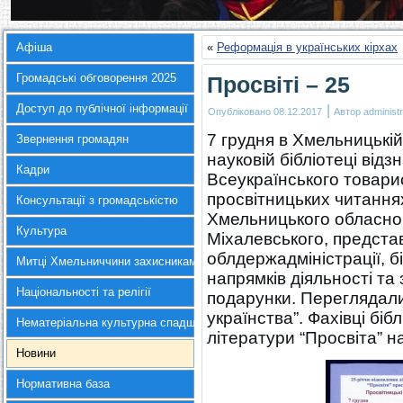
Афіша
«
Реформація в українських кірхах
Громадські обговорення 2025
Просвіті – 25
Доступ до публічної інформації
|
Опубліковано
08.12.2017
Автор
administr
7 грудня в Хмельницькі
Звернення громадян
науковій бібліотеці відз
Кадри
Всеукраїнського товарис
просвітницьких читаннях
Консультації з громадськістю
Хмельницького обласног
Культура
Міхалевського, предста
облдержадміністрації, б
Митці Хмельниччини захисникам України
напрямків діяльності та
Національності та релігії
подарунки. Переглядали
українства”. Фахівці біб
Нематеріальна культурна спадщина
літератури “Просвіта” на
Новини
Нормативна база