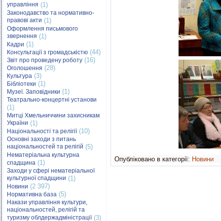
управління
(1)
Законодавство та нормативно-
правові акти
(1)
Оформлення письмового
звернення
(1)
(1)
Кадри
(44)
Консультації з громадськістю
(16)
Звіт про проведену роботу
(28)
Оголошення
(3)
Культура
(1)
Бібліотеки
(1)
Музеї. Заповідники
Театрально-концертні установи
(1)
Митці Хмельниччини захисникам
України
(1)
(10)
Національності та релігії
Основні заходи з питань
національностей та релігій
(5)
Нематеріальна культурна
Опубліковано в категорії:
Новини
(1)
спадщина
Заходи у сфері нематеріальної
культурної спадщини
(1)
(2 397)
Новини
(5)
Нормативна база
Накази управління культури,
національностей, релігій та
туризму облдержадміністрації
(3)