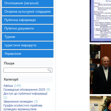
Оголошення (загальні)
Охорона культурної спадщини
Публічна інформація
Публічні документи
Туризм
туристичні маршрути
Управління
Пошук
Категорії
(146)
Афіша
(9)
Громадські обговорення 2025
Доступ до публічної інформації
(1)
(3)
Звернення громадян
Графік особистого прийому
громадян керівництвом