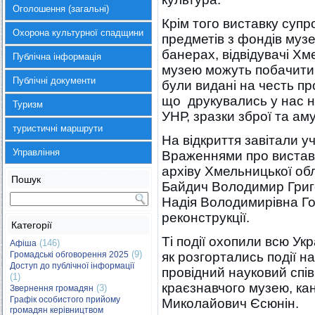
Оголошення (загальні)
Крім того виставку супр
Охорона культурної спадщини
предметів з фондів музе
банерах, відвідувачі Х
Публічна інформація
музею можуть побачити н
Публічні документи
були видані на честь пр
що друкувались у нас н
Туризм
УНР, зразки зброї та амун
туристичні маршрути
На відкриття завітали уч
Управління
Враженнями про вистав
архіву Хмельницької обл
Пошук
Байдич Володимир Григ
Надія Володимирівна Го
реконструкції.
Категорії
Ті події охопили всю Ук
(146)
Афіша
(9)
Громадські обговорення 2025
як розгортались події на
Доступ до публічної інформації
провідний науковий спі
(1)
краєзнавчого музею, ка
(3)
Звернення громадян
Графік особистого прийому
Миколайович Єсюнін.
громадян керівництвом