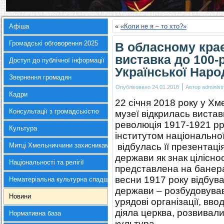
Афіша
«
«Коли не я – то хто?»
Громадські обговорення 2025
В обласному кра
виставка до 100-
Доступ до публічної інформації
Української Наро
Звернення громадян
|
Опубліковано
24.01.2018
Автор
administr
Кадри
22 січня 2018 року у Х
Консультації з громадськістю
музеї відкрилась вистав
революція 1917-1921 рр
Культура
інститутом національної
Митці Хмельниччини захисникам України
відбулась її презентаці
держави як знак ціліснос
Національності та релігії
представлена на банера
весни 1917 року відбув
Нематеріальна культурна спадщина
держави – розбудовува
Новини
урядові організації, вв
діяла церква, розвивалис
Нормативна база
культура.