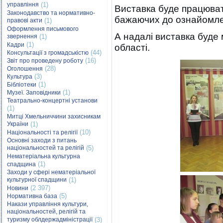
управління
(1)
Виставка буде працюват
Законодавство та нормативно-
бажаючих до ознайомле
правові акти
(1)
Оформлення письмового
А надалі виставка буде
звернення
(1)
(1)
Кадри
області.
(44)
Консультації з громадськістю
(16)
Звіт про проведену роботу
(28)
Оголошення
(3)
Культура
(1)
Бібліотеки
(1)
Музеї. Заповідники
Театрально-концертні установи
(1)
Митці Хмельниччини захисникам
України
(1)
(10)
Національності та релігії
Основні заходи з питань
національностей та релігій
(5)
Нематеріальна культурна
(1)
спадщина
Заходи у сфері нематеріальної
культурної спадщини
(1)
(2 397)
Новини
(5)
Нормативна база
Накази управління культури,
національностей, релігій та
туризму облдержадміністрації
(3)