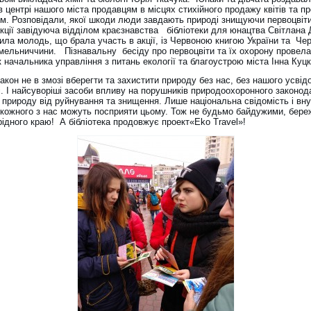
в центрі нашого міста продавцям в місцях стихійного продажу квітів та п
м. Розповідали, якої шкоди люди завдають природі знищуючи первоцв
акції завідуюча відділом краєзнавства бібліотеки для юнацтва Світлана
ила молодь, що брала участь в акції, із Червоною книгою України та Че
мельниччини. Пізнавальну бесіду про первоцвіти та їх охорону провела
 начальника управління з питань екології та благоустрою міста Інна Куцк
кон не в змозі вберегти та захистити природу без нас, без нашого усві
ті. І найсуворіші засоби впливу на порушників природоохоронного законод
 природу від руйнування та знищення. Лише національна свідомість і вн
 кожного з нас можуть посприяти цьому. Тож не будьмо байдужими, бере
ідного краю! А бібліотека продовжує проект«Eko Travel»!