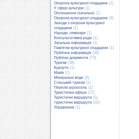
(1)
Охорона культурної спадщини
(1)
У сфері культури
(1)
Оголошення (загальні)
(4)
Охорона культурної спадщини
Заходи з охорони культурної
(1)
спадщини
(1)
Наради, семінари
(1)
Консультативна рада
(1)
Загальна інформація
(1)
Пам'ятки культурної спадщини
(36)
Публічна інформація
(73)
Публічні документи
(38)
Туризм
(1)
Курорти
(1)
Маків
(9)
Мінеральні води
(1)
Сільський туризм
(1)
Перелік агроосель
(22)
Туристична афіша
(5)
Туристичні маршрути
(32)
туристичні маршрути
(1)
Управління