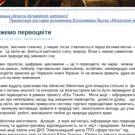
ицька обласна філармонія запрошує!
Презентація виставки волинянина Володимира Ящука «Мініатюрні 
жемо первоцвіти
ано
12.03.2018
|
Автор
administrator
игріє весняне сонечко, у наших лісах з’являються перші вісники весни —
и. Ці квіти не бояться раптового снігу, морозу. Вони є немов символом
ння природи від зимового сну.
ики, проліски, шафрани, цикламени — це ті первоцвіти, які зараз можн
на ринках, поблизу торговельних павільйонів, особливо, напередодні свят
оцвітів занесені до Червоної книги України. Їх не можна зривати, адже в
ься на межі зникнення.
ками відділу краєзнавства обласної бібліотеки для юнацтва спільно із ф
ня з питань екології та контролю за благоустроєм міста було проведен
мо первоцвіти» в рамках проекту «Eko Travel». Мета акції – інформуват
ан про непоправну шкоду від знищення первоцвітів, донести думку, що
і квіти, ми можемо примусити систему торгівлі первоцвітами зупинитись
 мінімуму мотивацію зривати в природі квіт, заохочувати молодь до учас
хоронній роботі, виховувати любов до природи рідного краю.
ібліотеки виготовили флаєри , в яких містилась інформація про первоцв
гіону та адміністративну відповідальність за їх збут і придбання. Активн
енні акції взяли учні ДНЗ “Хмельницький центр ПТО сфери послуг” під
вом викладача хімії та біології Юрія Ткачука. Юнаки та дівчата роздава