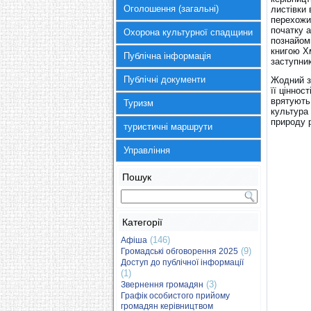
Оголошення (загальні)
листівки 
перехожи
початку 
Охорона культурної спадщини
познайом
книгою Х
Публічна інформація
заступник
Публічні документи
Жодний за
її ціннос
врятують
Туризм
культура
природу р
туристичні маршрути
Управління
Пошук
Категорії
(146)
Афіша
(9)
Громадські обговорення 2025
Доступ до публічної інформації
(1)
(3)
Звернення громадян
Графік особистого прийому
громадян керівництвом