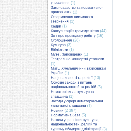
управління
(1)
Законодавство та нормативно-
правові акти
(1)
Оформлення письмового
звернення
(1)
(1)
Кадри
(44)
Консультації з громадськістю
(16)
Звіт про проведену роботу
(28)
Оголошення
(3)
Культура
(1)
Бібліотеки
(1)
Музеї. Заповідники
Театрально-концертні установи
(1)
Митці Хмельниччини захисникам
України
(1)
(10)
Національності та релігії
Основні заходи з питань
національностей та релігій
(5)
Нематеріальна культурна
(1)
спадщина
Заходи у сфері нематеріальної
культурної спадщини
(1)
(2 397)
Новини
(5)
Нормативна база
Накази управління культури,
національностей, релігій та
туризму облдержадміністрації
(3)