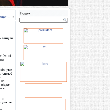
Пошук
моделі…
»
 тендітні
а
. Усі ці
они
ахівцями
о флешмоб
и
 не
, відтак
ті в
іти
у участь
ли