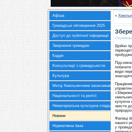
Афіша
«
Хмельн
Громадські обговорення 2025
Збере
Доступ до публічної інформації
Опубліков
Звернення громадян
Щойно пр
первоцвіт
пробудже
Кадри
Підсніжн
Консультації з громадськістю
побачити 
види перв
Культура
знаходят
Працівни
Митці Хмельниччини захисникам України
управлін
«Збереже
Національності та релігії
хмельнич
купуючи ц
Нематеріальна культурна спадщина
звести до
природоо
Новини
Фахівці б
нашого ре
Нормативна база
у провед
керівницт