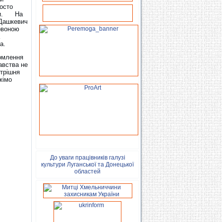
росто
іти. На
 Дашкевич
рвоною
а.
домлення
авства не
утрішня
жімо
До уваги працівників галузі
культури Луганської та Донецької
областей