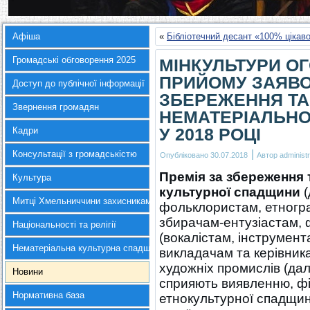
Афіша
«
Бібліотечний десант «100% цікаво
Громадські обговорення 2025
МІНКУЛЬТУРИ О
ПРИЙОМУ ЗАЯВОК
Доступ до публічної інформації
ЗБЕРЕЖЕННЯ ТА
Звернення громадян
НЕМАТЕРІАЛЬНО
У 2018 РОЦІ
Кадри
|
Консультації з громадськістю
Опубліковано
30.07.2018
Автор
administr
Премія за збереження 
Культура
культурної спадщини
(
Митці Хмельниччини захисникам України
фольклористам, етногра
збирачам-ентузіастам, 
Національності та релігії
(вокалістам, інструмен
Нематеріальна культурна спадщина
викладачам та керівник
художніх промислів (дал
Новини
сприяють виявленню, фі
Нормативна база
етнокультурної спадщин