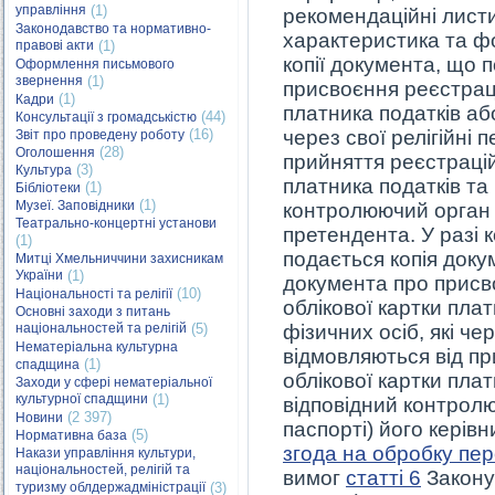
управління
(1)
рекомендаційні листи
Законодавство та нормативно-
характеристика та ф
правові акти
(1)
копії документа, що 
Оформлення письмового
звернення
(1)
присвоєння реєстрац
(1)
Кадри
платника податків або
(44)
Консультації з громадськістю
(16)
через свої релігійні
Звіт про проведену роботу
(28)
Оголошення
прийняття реєстрацій
(3)
Культура
платника податків та
(1)
Бібліотеки
(1)
Музеї. Заповідники
контролюючий орган і
Театрально-концертні установи
претендента. У разі 
(1)
подається копія доку
Митці Хмельниччини захисникам
України
(1)
документа про присв
(10)
Національності та релігії
облікової картки пла
Основні заходи з питань
національностей та релігій
(5)
фізичних осіб, які че
Нематеріальна культурна
відмовляються від п
(1)
спадщина
облікової картки пла
Заходи у сфері нематеріальної
культурної спадщини
(1)
відповідний контролю
(2 397)
Новини
паспорті) його керівн
(5)
Нормативна база
згода на обробку пе
Накази управління культури,
національностей, релігій та
вимог
статті 6
Закону
туризму облдержадміністрації
(3)