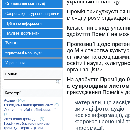
українського народу.
Оголошення (загальні)
Премія присуджується н
Охорона культурної спадщини
місяці у розмірі двадцят
Публічна інформація
Кількісний склад учасни
Публічні документи
здобуття Премії, не мо
Туризм
Пропозиції щодо претен
до Міністерства культу
туристичні маршрути
спілками та асоціаціями
освіти і науки, культур
Управління
організаціями.
Пошук
На здобуття Премії
до 
із
супровідним листом
присудження Премії у до
Категорії
(146)
Афіша
матеріали, що засві
(9)
Громадські обговорення 2025
вигляді фото, аудіо 
Доступ до публічної інформації
(1)
носіях інформації), д
(3)
Звернення громадян
ксерокопії рецензій т
Графік особистого прийому
інформації;
громадян керівництвом