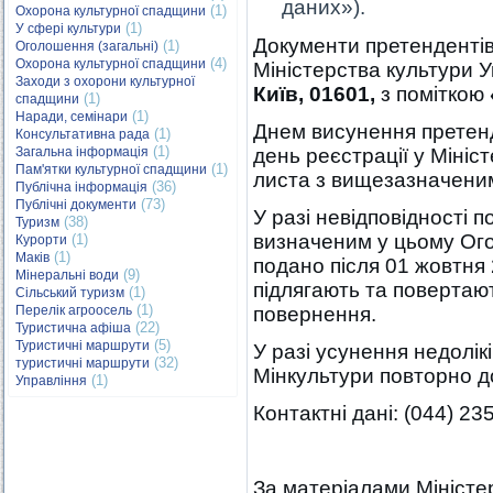
даних»).
(1)
Охорона культурної спадщини
(1)
У сфері культури
Документи претенденті
(1)
Оголошення (загальні)
(4)
Охорона культурної спадщини
Міністерства культури 
Заходи з охорони культурної
Київ, 01601,
з поміткою
(1)
спадщини
(1)
Наради, семінари
Днем висунення претенд
(1)
Консультативна рада
(1)
Загальна інформація
день реєстрації у Мініс
(1)
Пам'ятки культурної спадщини
листа з вищезазначени
(36)
Публічна інформація
(73)
Публічні документи
У разі невідповідності 
(38)
Туризм
визначеним у цьому Ого
(1)
Курорти
(1)
Маків
подано після 01 жовтня 
(9)
Мінеральні води
підлягають та повертаю
(1)
Сільський туризм
(1)
Перелік агроосель
повернення.
(22)
Туристична афіша
(5)
Туристичні маршрути
У разі усунення недолі
(32)
туристичні маршрути
Мінкультури повторно д
(1)
Управління
Контактні дані: (044) 23
За матеріалами Міністе