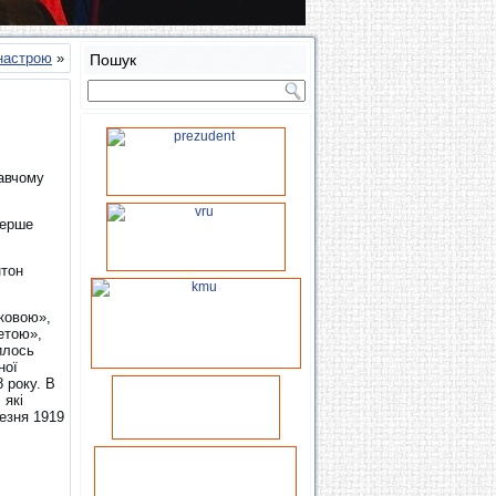
настрою
»
Пошук
навчому
перше
нтон
вковою»,
етою»,
илось
ної
 року. В
 які
резня 1919