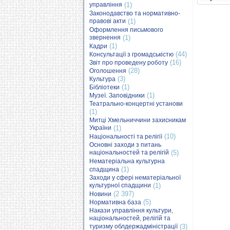
управління
(1)
Законодавство та нормативно-
правові акти
(1)
Оформлення письмового
звернення
(1)
(1)
Кадри
(44)
Консультації з громадськістю
(16)
Звіт про проведену роботу
(28)
Оголошення
(3)
Культура
(1)
Бібліотеки
(1)
Музеї. Заповідники
Театрально-концертні установи
(1)
Митці Хмельниччини захисникам
України
(1)
(10)
Національності та релігії
Основні заходи з питань
національностей та релігій
(5)
Нематеріальна культурна
(1)
спадщина
Заходи у сфері нематеріальної
культурної спадщини
(1)
(2 397)
Новини
(5)
Нормативна база
Накази управління культури,
національностей, релігій та
туризму облдержадміністрації
(3)