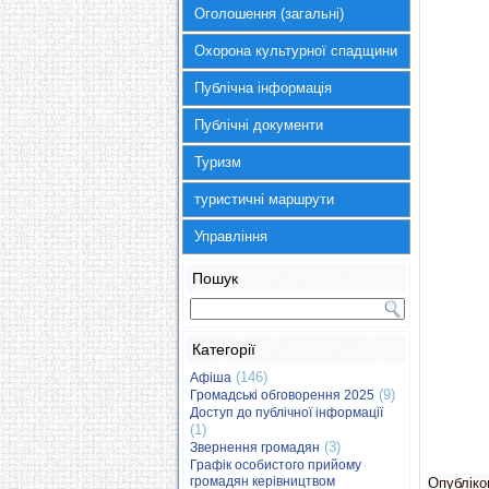
Оголошення (загальні)
Охорона культурної спадщини
Публічна інформація
Публічні документи
Туризм
туристичні маршрути
Управління
Пошук
Категорії
(146)
Афіша
(9)
Громадські обговорення 2025
Доступ до публічної інформації
(1)
(3)
Звернення громадян
Графік особистого прийому
громадян керівництвом
Опубліков