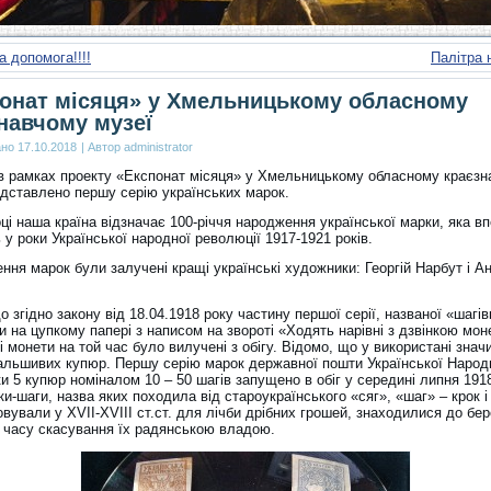
а допомога!!!!
Палітра 
онат місяця» у Хмельницькому обласному
навчому музеї
ано
17.10.2018
|
Автор
administrator
 в рамках проекту «Експонат місяця» у Хмельницькому обласному краєз
едставлено першу серію українських марок.
ці наша країна відзначає 100-річчя народження української марки, яка в
 у роки Української народної революції 1917-1921 років.
ння марок були залучені кращі українські художники: Георгій Нарбут і А
о згідно закону від 18.04.1918 року частину першої серії, названої «шагі
 на цупкому папері з написом на звороті «Ходять нарівні з дзвінкою мон
 монети на той час було вилучені з обігу. Відомо, що у використані знач
альшивих купюр. Першу серію марок державної пошти Української Народ
и 5 купюр номіналом 10 – 50 шагів запущено в обіг у середині липня 1918
ки-шаги, назва яких походила від староукраїнського «сяг», «шаг» – крок і
вували у XVII-XVIII ст.ст. для лічби дрібних грошей, знаходилися до бе
о часу скасування їх радянською владою.