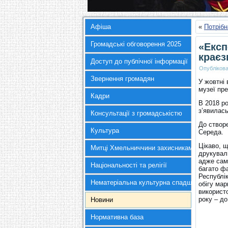
Афіша
«
Потрібн
Громадські обговорення 2025
«Експ
краєз
Доступ до публічної інформації
Опубліков
Звернення громадян
У жовтні
музеї пр
Кадри
В 2018 ро
з’явилась
Консультації з громадськістю
До створе
Культура
Середа.
Цікаво, щ
Митці Хмельниччини захисникам України
друкували
адже самі
Національності та релігії
багато ф
Республік
Нематеріальна культурна спадщина
обігу мар
використо
року – д
Новини
Нормативна база