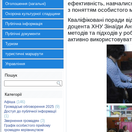
ефективність, навчали
Оголошення (загальні)
з поняттям особистого 
Охорона культурної спадщини
Кваліфіковані поради ві
Публічна інформація
доцента ХНУ Зінаїди А
методів та підходів у ро
Публічні документи
активно використовуват
Туризм
туристичні маршрути
Управління
Пошук
Категорії
(146)
Афіша
(9)
Громадські обговорення 2025
Доступ до публічної інформації
(1)
(3)
Звернення громадян
Графік особистого прийому
громадян керівництвом