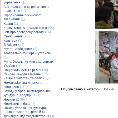
управління
(1)
Законодавство та нормативно-
правові акти
(1)
Оформлення письмового
звернення
(1)
(1)
Кадри
(44)
Консультації з громадськістю
(16)
Звіт про проведену роботу
(28)
Оголошення
(3)
Культура
(1)
Бібліотеки
(1)
Музеї. Заповідники
Театрально-концертні установи
(1)
Митці Хмельниччини захисникам
України
(1)
(10)
Національності та релігії
Основні заходи з питань
національностей та релігій
(5)
Нематеріальна культурна
(1)
спадщина
Опубліковано в категорії:
Новини
Заходи у сфері нематеріальної
культурної спадщини
(1)
(2 397)
Новини
(5)
Нормативна база
Накази управління культури,
національностей, релігій та
туризму облдержадміністрації
(3)