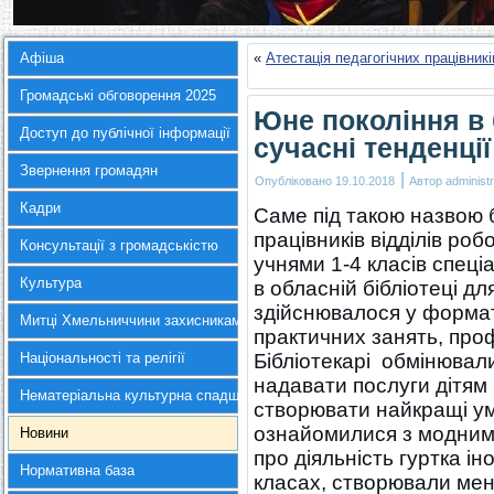
Афіша
«
Атестація педагогічних працівник
Громадські обговорення 2025
Юне покоління в б
Доступ до публічної інформації
сучасні тенденції
Звернення громадян
|
Опубліковано
19.10.2018
Автор
administr
Кадри
Саме під такою назвою
працівників відділів ро
Консультації з громадськістю
учнями 1-4 класів спеціа
Культура
в обласній бібліотеці дл
здійснювалося у формат
Митці Хмельниччини захисникам України
практичних занять, проф
Національності та релігії
Бібліотекарі обмінювали
надавати послуги дітям 
Нематеріальна культурна спадщина
створювати найкращі ум
ознайомилися з модними 
Новини
про діяльність гуртка і
Нормативна база
класах, створювали мен