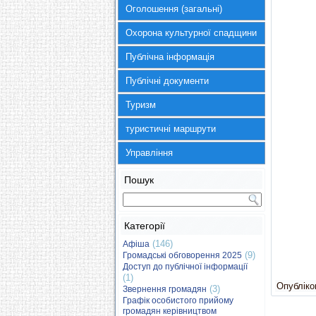
Оголошення (загальні)
Охорона культурної спадщини
Публічна інформація
Публічні документи
Туризм
туристичні маршрути
Управління
Пошук
Категорії
(146)
Афіша
(9)
Громадські обговорення 2025
Доступ до публічної інформації
(1)
Опубліков
(3)
Звернення громадян
Графік особистого прийому
громадян керівництвом