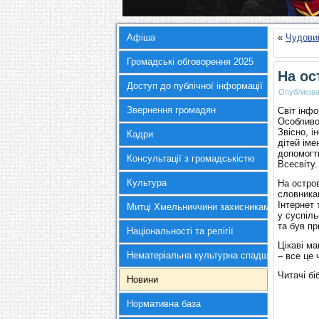
Афіша
«
Чудовий
Громадські обговорення 2025
На ос
Доступ до публічної інформації
Опубліков
Звернення громадян
Світ інфо
Особливо 
Звісно, і
Кадри
дітей іме
допомогт
Консультації з громадськістю
Всесвіту.
Культура
На остро
словника
Інтернет 
Митці Хмельниччини захисникам України
у суспіл
та був пр
Національності та релігії
Цікаві ма
Нематеріальна культурна спадщина
– все це 
Читачі бі
Новини
Нормативна база