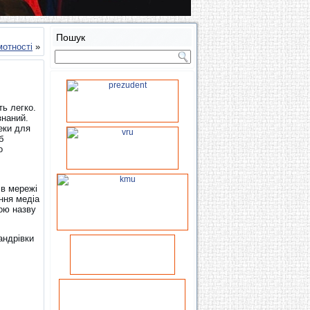
Пошук
мотності
»
ть легко.
знаний.
еки для
б
о
,
 в мережі
ання медіа
вою назву
андрівки