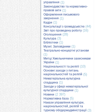
управління
(1)
Законодавство та нормативно-
правові акти
(1)
Оформлення письмового
звернення
(1)
(1)
Кадри
(44)
Консультації з громадськістю
(16)
Звіт про проведену роботу
(28)
Оголошення
(3)
Культура
(1)
Бібліотеки
(1)
Музеї. Заповідники
Театрально-концертні установи
(1)
Митці Хмельниччини захисникам
України
(1)
(10)
Національності та релігії
Основні заходи з питань
національностей та релігій
(5)
Нематеріальна культурна
(1)
спадщина
Заходи у сфері нематеріальної
культурної спадщини
(1)
(2 397)
Новини
(5)
Нормативна база
Накази управління культури,
національностей, релігій та
туризму облдержадміністрації
(3)