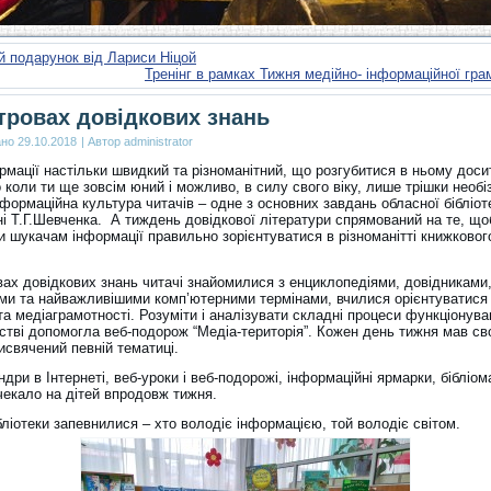
 подарунок від Лариси Ніцой
Тренінг в рамках Тижня медійно- інформаційної гра
тровах довідкових знань
ано
29.10.2018
|
Автор
administrator
рмації настільки швидкий та різноманітний, що розгубитися в ньому доси
коли ти ще зовсім юний і можливо, в силу свого віку, лише трішки необі
нформаційна культура читачів – одне з основних завдань обласної бібліот
ні Т.Г.Шевченка. А тиждень довідкової літератури спрямований на те, що
и шукачам інформації правильно зорієнтуватися в різноманітті книжковог
вах довідкових знань читачі знайомилися з енциклопедіями, довідниками
ми та найважливішими комп’ютерними термінами, вчилися орієнтуватися
та медіаграмотності. Розуміти і аналізувати складні процеси функціонув
ьстві допомогла веб-подорож “Медіа-територія”. Кожен день тижня мав с
исвячений певній тематиці.
ндри в Інтернеті, веб-уроки і веб-подорожі, інформаційні ярмарки, бібліом
чекало на дітей впродовж тижня.
бліотеки запевнилися – хто володіє інформацією, той володіє світом.