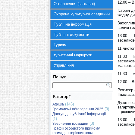
12.00 – В
Оголошення (загальні)
Історія 
Охорона культурної спадщини
жодну дит
Захоплив
Публічна інформація
великі і 
Публічні документи
13.00 – І
веселков
Туризм
11 листоп
туристичні маршрути
11.00 – І
веселков
Управління
малюнків,
11.30 – І
Пошук
12.00 – 
Режисер 
Ніколаєв.
Категорії
Дуже весе
(146)
Афіша
загартов
(9)
Громадські обговорення 2025
– розпочи
Доступ до публічної інформації
(1)
13.00 – І
(3)
Звернення громадян
веселков
Графік особистого прийому
громадян керівництвом