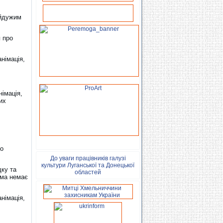
айдужим
я про
анімація,
німація,
их
ло
До уваги працівників галузі
культури Луганської та Донецької
дку та
областей
ома немає
анімація,