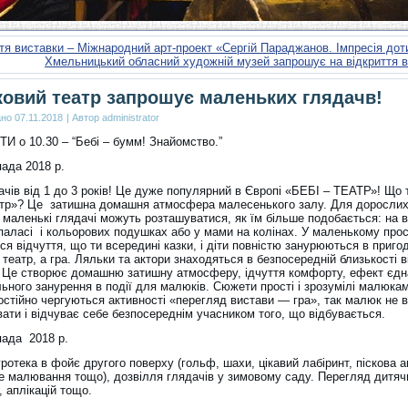
тя виставки – Міжнародний арт-проект «Сергій Параджанов. Імпресія дот
Хмельницький обласний художній музей запрошує на відкриття 
овий театр запрошує маленьких глядачв!
ано
07.11.2018
|
Автор
administrator
 о 10.30 – “Бебі – бумм! Знайомство.”
пада 2018 р.
ачів від 1 до 3 років! Це дуже популярний в Європі «БЕБІ – ТЕАТР»! Що 
атр»? Це затишна домашня атмосфера малесенького залу. Для дорослих
а маленькі глядачі можуть розташуватися, як їм більше подобається: на 
паласі і кольорових подушках або у мами на колінах. У маленькому про
ся відчуття, що ти всередині казки, і діти повністю занурюються в приго
 театр, а гра. Ляльки та актори знаходяться в безпосередній близькості в
. Це створює домашню затишну атмосферу, ідчуття комфорту, ефект єдн
ьного занурення в події для малюків. Сюжети прості і зрозумілі малюкам
остійно чергуються активності «перегляд вистави — гра», так малюк не 
ати і відчуває себе безпосереднім учасником того, що відбувається.
пада 2018 р.
гротека в фойє другого поверху (гольф, шахи, цікавий лабіринт, піскова а
е малювання тощо), дозвілля глядачів у зимовому саду. Перегляд дитяч
 аплікацій тощо.