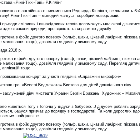
истава «Ріккі-Тіккі-Таві» Р.Кіплінг
дивовижного англійського письменника Редьярда Кіплінга, не залишить б
ину! Ріккі-Тіккі-Таві – молодий мангуст, хоробрий ловець змій.
і пригоди сміливих і винахідливих героїв допоможуть малюкові дізнатис
загадкові закони природи, про вірність та справжню дружбу.
гротека в фойє другого поверху (гольф, шахи, цікавий лабіринт, піскова 
е малювання тощо), дозвілля глядачів у зимовому саду.
ада 2018 р.
гротека в фойє другого поверху (гольф, шахи, цікавий лабіринт, піскова а
е малювання тощо), дозвілля глядачів у зимовому саду. Перегляд дитяч
 аплікацій тощо.
мпровізований концерт за участі глядачів «Справжній мікрофон»
Вистава гра «Веселі Ведмежата» Вистава для дітей дошкільного віку.
– заслужений діяч мистецтв України Сергій Брижань, Художник – Михай
ло живеться Топу і Топочці у дідуся з бабусею. З дідусем роблять заря
уються, бабуся привчає до порядку в господарстві. Та коли дорослих вд
нається найцікавіше.
гротека в фойє другого поверху (гольф, шахи, цікавий лабіринт, піскова 
е малювання тощо), дозвілля глядачів у зимовому саду.