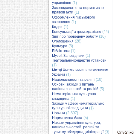
управління
(1)
Законодавство та нормативно-
правові акти
(1)
Оформлення письмового
звернення
(1)
(1)
Кадри
(44)
Консультації з громадськістю
(16)
Звіт про проведену роботу
(28)
Оголошення
(3)
Культура
(1)
Бібліотеки
(1)
Музеї. Заповідники
Театрально-концертні установи
(1)
Митці Хмельниччини захисникам
України
(1)
(10)
Національності та релігії
Основні заходи з питань
національностей та релігій
(5)
Нематеріальна культурна
(1)
спадщина
Заходи у сфері нематеріальної
культурної спадщини
(1)
(2 397)
Новини
(5)
Нормативна база
Накази управління культури,
національностей, релігій та
туризму облдержадміністрації
(3)
Опубліков