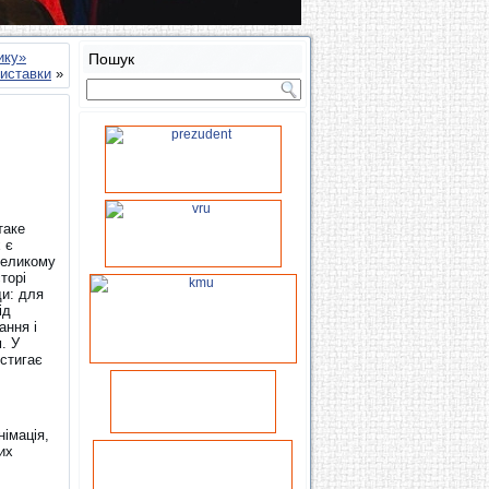
ику»
Пошук
виставки
»
таке
 є
великому
сторі
ди: для
ід
ання і
. У
встигає
німація,
их