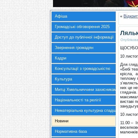
Афіша
«
Відкрит
Громадські обговорення 2025
Ляльк
Доступ до публічної інформації
Опубліков
Звернення громадян
ЩОСУБОТИ
10 листо
Кадри
Для гляд
Консультації з громадськістю
«Бебі те
крісла, 
теплому 
Культура
з’являєть
них це не
Митці Хмельниччини захисникам України
глядачів
максимал
Національності та релігії
виставі п
занудьгув
Нематеріальна культурна спадщина
10 листо
Новини
11.00 – І
веселков
Нормативна база
малюнків,