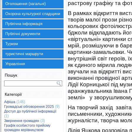
растрову графіку та фот
Оголошення (загальні)
В рамках відкриття вис
Охорона культурної спадщини
творів малої прози різ
Публічна інформація
кольорових фотоілюстрац
бджоли відкладають йог
Публічні документи
«віртуальні» картинки с
Туризм
мрій, розмішуючи в барв
картинки-замальовки. Ч
туристичні маршрути
внутрішній світ героїв, 
Управління
як єдиного мірила людян
звучали на відкритті ви
Пошук
виконанні провідної ар
Лідії Корницької під му
аранжувальника Івана Пу
Категорії
землі» у зворушливому
(146)
Афіша
(9)
На творчий захід завіт
Громадські обговорення 2025
Доступ до публічної інформації
письменники, художники
(1)
журналісти, творча мол
(3)
Звернення громадян
Графік особистого прийому
Лідія Яцкова розповіла 
громадян керівництвом