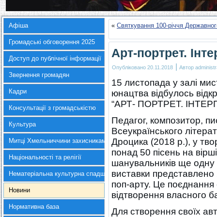
Афіша
«
Святкування 100-річчя Державного
Громадські обговорення 2025
Арт-портрет. Інте
Доступ до публічної інформації
|
Опубліковано
20.11.2018
Автор
administr
Звернення громадян
15 листопада у залі мис
Кадри
юнацтва відбулось відкр
“АРТ- ПОРТРЕТ. ІНТЕР
Консультації з громадськістю
Педагог, композитор, пи
Культура
Всеукраїнського літера
Дроцика (2018 р.), у тво
Митці Хмельниччини захисникам України
понад 50 пісень на вірші
Національності та релігії
шанувальників ще одну 
виставки представлено 
Нематеріальна культурна спадщина
поп-арту. Це поєднання 
Новини
відтворення власного б
Нормативна база
Для створення своїх ав