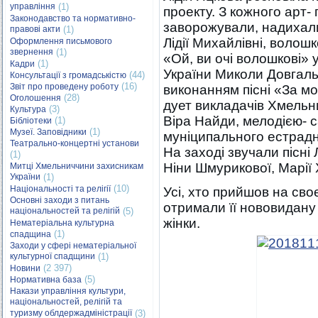
управління
(1)
проекту. З кожного арт-
Законодавство та нормативно-
заворожували, надихали
правові акти
(1)
Лідії Михайлівні, волош
Оформлення письмового
звернення
(1)
«Ой, ви очі волошкові» 
(1)
Кадри
України Миколи Довгал
(44)
Консультації з громадськістю
(16)
Звіт про проведену роботу
виконанням пісні «За м
(28)
Оголошення
дует викладачів Хмельни
(3)
Культура
Віра Найди, мелодією- 
(1)
Бібліотеки
(1)
Музеї. Заповідники
муніципального естрадн
Театрально-концертні установи
На заході звучали пісні 
(1)
Ніни Шмурикової, Марії
Митці Хмельниччини захисникам
України
(1)
(10)
Національності та релігії
Усі, хто прийшов на своє
Основні заходи з питань
отримали її нововидану
національностей та релігій
(5)
жінки.
Нематеріальна культурна
(1)
спадщина
Заходи у сфері нематеріальної
культурної спадщини
(1)
(2 397)
Новини
(5)
Нормативна база
Накази управління культури,
національностей, релігій та
туризму облдержадміністрації
(3)