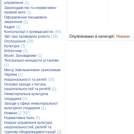
управління
(1)
Законодавство та нормативно-
правові акти
(1)
Оформлення письмового
звернення
(1)
(1)
Кадри
(44)
Консультації з громадськістю
(16)
Опубліковано в категорії:
Новини
Звіт про проведену роботу
(28)
Оголошення
(3)
Культура
(1)
Бібліотеки
(1)
Музеї. Заповідники
Театрально-концертні установи
(1)
Митці Хмельниччини захисникам
України
(1)
(10)
Національності та релігії
Основні заходи з питань
національностей та релігій
(5)
Нематеріальна культурна
(1)
спадщина
Заходи у сфері нематеріальної
культурної спадщини
(1)
(2 397)
Новини
(5)
Нормативна база
Накази управління культури,
національностей, релігій та
туризму облдержадміністрації
(3)