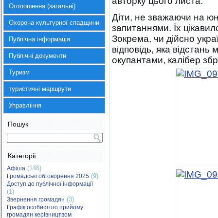
авторку цього листа.
Оголошення (загальні)
Діти, не зважаючи на юн
Охорона культурної спадщини
запитаннями. Їх цікавил
Зокрема, чи дійсно украї
Публічна інформація
відповідь, яка відстань 
Публічні документи
окупантами, калібер збр
Туризм
туристичні маршрути
Управління
Пошук
Категорії
(146)
Афіша
(9)
Громадські обговорення 2025
Доступ до публічної інформації
(1)
(3)
Звернення громадян
Графік особистого прийому
громадян керівництвом