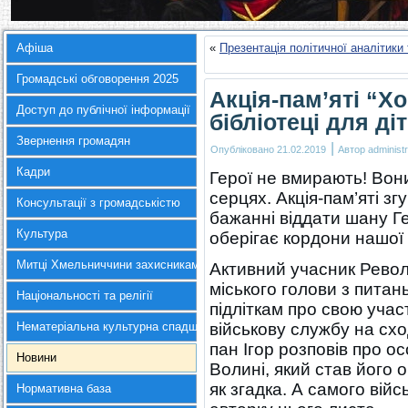
Афіша
«
Презентація політичної аналітики
Громадські обговорення 2025
Акція-пам’яті “Х
Доступ до публічної інформації
бібліотеці для ді
Звернення громадян
|
Опубліковано
21.02.2019
Автор
administr
Кадри
Герої не вмирають! Во
серцях. Акція-пам’яті з
Консультації з громадськістю
бажанні віддати шану Ге
Культура
оберігає кордони нашої
Митці Хмельниччини захисникам України
Активний учасник Револ
міського голови з питан
Національності та релігії
підліткам про cвою уча
Нематеріальна культурна спадщина
військову службу на схо
пан Ігор розповів про ос
Новини
Волині, який став його 
як згадка. А самого вій
Нормативна база