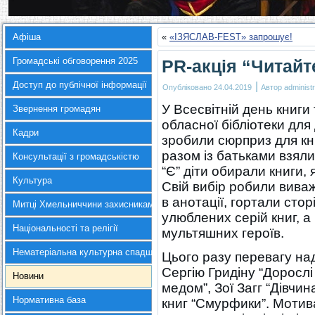
Афіша
«
«ІЗЯСЛАВ-FEST» запрошує!
Громадські обговорення 2025
PR-акція “Читайт
Доступ до публічної інформації
|
Опубліковано
24.04.2019
Автор
administr
У Всесвітній день книги
Звернення громадян
обласної бібліотеки для
Кадри
зробили сюрприз для кни
разом із батьками взяли 
Консультації з громадськістю
“Є” діти обирали книги, 
Культура
Свій вибір робили вива
в анотації, гортали сто
Митці Хмельниччини захисникам України
улюблених серій книг, а
Національності та релігії
мультяшних героїв.
Нематеріальна культурна спадщина
Цього разу перевагу над
Сергію Гридіну “Дорослі
Новини
медом”, Зої Загг “Дівчин
Нормативна база
книг “Смурфики”. Мотива