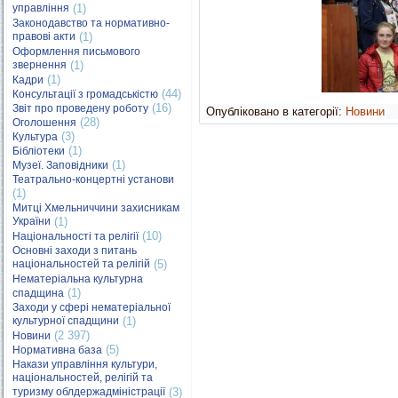
управління
(1)
Законодавство та нормативно-
правові акти
(1)
Оформлення письмового
звернення
(1)
(1)
Кадри
(44)
Консультації з громадськістю
(16)
Звіт про проведену роботу
Опубліковано в категорії:
Новини
(28)
Оголошення
(3)
Культура
(1)
Бібліотеки
(1)
Музеї. Заповідники
Театрально-концертні установи
(1)
Митці Хмельниччини захисникам
України
(1)
(10)
Національності та релігії
Основні заходи з питань
національностей та релігій
(5)
Нематеріальна культурна
(1)
спадщина
Заходи у сфері нематеріальної
культурної спадщини
(1)
(2 397)
Новини
(5)
Нормативна база
Накази управління культури,
національностей, релігій та
туризму облдержадміністрації
(3)