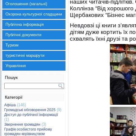
наших читачів-підліткі
Оголошення (загальні)
Коллінза “Від хорошого 
Охорона культурної спадщини
Щербакових “Бізнес маги
Публічна інформація
Невдовзі ці книги з’явля
дітям дуже кортить їх п
Публічні документи
схвалять їхні друзі та р
Туризм
туристичні маршрути
Управління
Пошук
Категорії
(146)
Афіша
(9)
Громадські обговорення 2025
Доступ до публічної інформації
(1)
(3)
Звернення громадян
Графік особистого прийому
громадян керівництвом