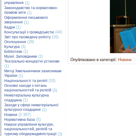
управління
(1)
Законодавство та нормативно-
правові акти
(1)
Оформлення письмового
звернення
(1)
(1)
Кадри
(44)
Консультації з громадськістю
(16)
Звіт про проведену роботу
(28)
Оголошення
(3)
Культура
(1)
Бібліотеки
(1)
Музеї. Заповідники
Опубліковано в категорії:
Новини
Театрально-концертні установи
(1)
Митці Хмельниччини захисникам
України
(1)
(10)
Національності та релігії
Основні заходи з питань
національностей та релігій
(5)
Нематеріальна культурна
(1)
спадщина
Заходи у сфері нематеріальної
культурної спадщини
(1)
(2 397)
Новини
(5)
Нормативна база
Накази управління культури,
національностей, релігій та
туризму облдержадміністрації
(3)