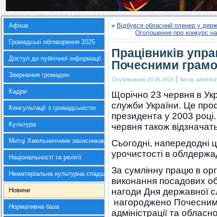
Афіша
«
Відбувся обласний пленер у держ
Оголошення про конкурс на
Громадські обговорення 2025
Працівників упра
Доступ до публічної інформації
Почесними грам
Звернення громадян
|
Опубліковано
20.06.2019
Автор
administr
Кадри
Щорічно 23 червня в Ук
служби України. Це про
Консультації з громадськістю
президента у 2003 році
Культура
червня також відзнача
Митці Хмельниччини захисникам України
Сьогодні, напередодні ц
урочистості в облдержад
Національності та релігії
За сумлінну працю в ор
Нематеріальна культурна спадщина
виконання посадових обо
Новини
нагоди Дня державної с
нагороджено Почесними
Нормативна база
адміністрації та обласно