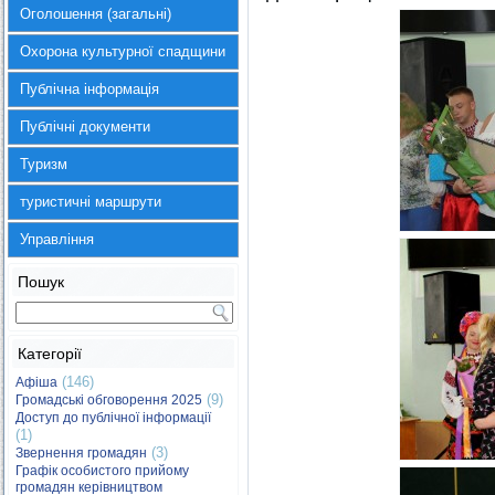
Оголошення (загальні)
Охорона культурної спадщини
Публічна інформація
Публічні документи
Туризм
туристичні маршрути
Управління
Пошук
Категорії
(146)
Афіша
(9)
Громадські обговорення 2025
Доступ до публічної інформації
(1)
(3)
Звернення громадян
Графік особистого прийому
громадян керівництвом