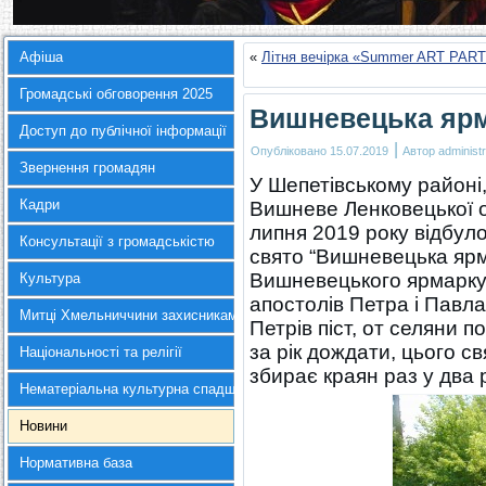
Афіша
«
Літня вечірка «Summer ART PAR
Громадські обговорення 2025
Вишневецька яр
Доступ до публічної інформації
|
Опубліковано
15.07.2019
Автор
administr
Звернення громадян
У Шепетівському районі,
Кадри
Вишневе Ленковецької о
липня 2019 року відбул
Консультації з громадськістю
свято “Вишневецька яр
Вишневецького ярмарку 
Культура
апостолів Петра і Павл
Митці Хмельниччини захисникам України
Петрів піст, от селяни 
за рік дождати, цього с
Національності та релігії
збирає краян раз у два 
Нематеріальна культурна спадщина
Новини
Нормативна база