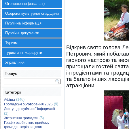
Оголошення (загальні)
Охорона культурної спадщини
Публічна інформація
Публічні документи
Туризм
Відкрив свято голова Л
туристичні маршрути
Петрович, який побажав
гарного настрою та вес
Управління
пригощали гостей свят
інгредієнтами та тради
Пошук
та багато інших ласощів
атракціони.
Категорії
(146)
Афіша
(9)
Громадські обговорення 2025
Доступ до публічної інформації
(1)
(3)
Звернення громадян
Графік особистого прийому
громадян керівництвом