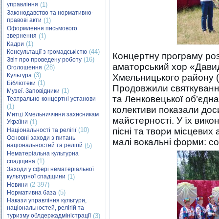
управління
(1)
Законодавство та нормативно-
правові акти
(1)
Оформлення письмового
звернення
(1)
(1)
Кадри
(44)
Консультації з громадськістю
Концертну програму роз
(16)
Звіт про проведену роботу
аматорський хор «Дави
(28)
Оголошення
(3)
Культура
Хмельницького району (
(1)
Бібліотеки
Продовжили святкування
(1)
Музеї. Заповідники
та Ленковецької об’єдна
Театрально-концертні установи
(1)
колективи показали дос
Митці Хмельниччини захисникам
майстерності. У їх вико
України
(1)
(10)
пісні та твори місцевих
Національності та релігії
Основні заходи з питань
малі вокальні форми: сол
національностей та релігій
(5)
Нематеріальна культурна
(1)
спадщина
Заходи у сфері нематеріальної
культурної спадщини
(1)
(2 397)
Новини
(5)
Нормативна база
Накази управління культури,
національностей, релігій та
туризму облдержадміністрації
(3)