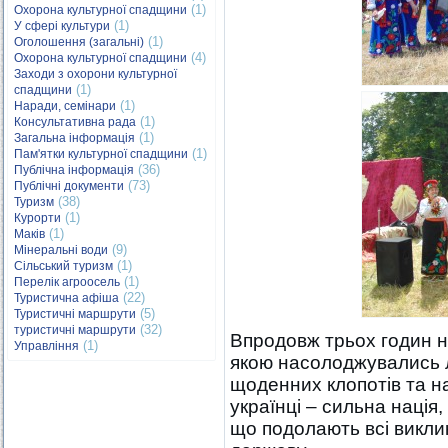
(1)
Охорона культурної спадщини
(1)
У сфері культури
(1)
Оголошення (загальні)
(4)
Охорона культурної спадщини
Заходи з охорони культурної
(1)
спадщини
(1)
Наради, семінари
(1)
Консультативна рада
(1)
Загальна інформація
(1)
Пам'ятки культурної спадщини
(36)
Публічна інформація
(73)
Публічні документи
(38)
Туризм
(1)
Курорти
(1)
Маків
(9)
Мінеральні води
(1)
Сільський туризм
(1)
Перелік агроосель
(22)
Туристична афіша
(5)
Туристичні маршрути
(32)
туристичні маршрути
Впродовж трьох годин н
(1)
Управління
якою насолоджувались 
щоденних клопотів та н
українці – сильна нація,
що подолають всі виклик