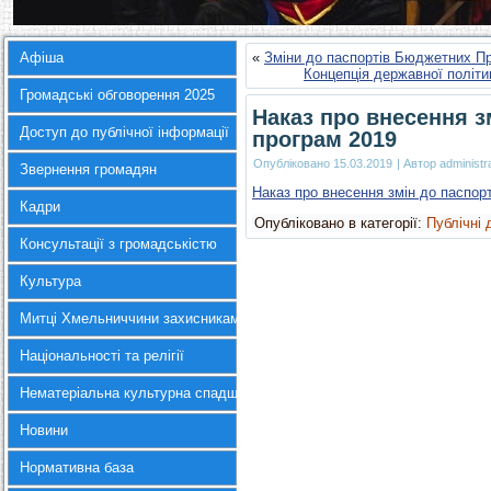
Афіша
«
Зміни до паспортів Бюджетних П
Концепція державної політи
Громадські обговорення 2025
Наказ про внесення з
Доступ до публічної інформації
програм 2019
Опубліковано
15.03.2019
|
Автор
administr
Звернення громадян
Наказ про внесення змін до паспорт
Кадри
Опубліковано в категорії:
Публічні 
Консультації з громадськістю
Культура
Митці Хмельниччини захисникам України
Національності та релігії
Нематеріальна культурна спадщина
Новини
Нормативна база