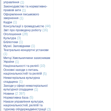
управління
(1)
Законодавство та нормативно-
правові акти
(1)
Оформлення письмового
звернення
(1)
(1)
Кадри
(44)
Консультації з громадськістю
(16)
Звіт про проведену роботу
(28)
Оголошення
(3)
Культура
(1)
Бібліотеки
(1)
Музеї. Заповідники
Театрально-концертні установи
(1)
Митці Хмельниччини захисникам
України
(1)
(10)
Національності та релігії
Основні заходи з питань
національностей та релігій
(5)
Нематеріальна культурна
(1)
спадщина
Заходи у сфері нематеріальної
культурної спадщини
(1)
(2 397)
Новини
(5)
Нормативна база
Накази управління культури,
національностей, релігій та
туризму облдержадміністрації
(3)