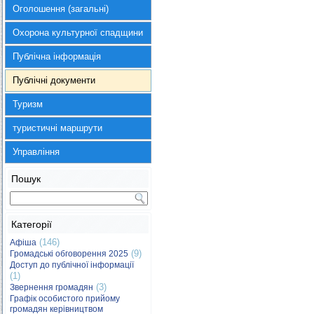
Оголошення (загальні)
Охорона культурної спадщини
Публічна інформація
Публічні документи
Туризм
туристичні маршрути
Управління
Пошук
Категорії
(146)
Афіша
(9)
Громадські обговорення 2025
Доступ до публічної інформації
(1)
(3)
Звернення громадян
Графік особистого прийому
громадян керівництвом