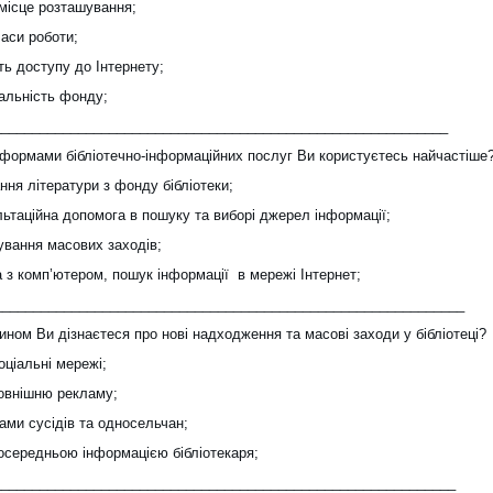
 місце розташування;
часи роботи;
ть доступу до Інтернету;
сальність фонду;
___________________________________________________________
 формами бібліотечно-інформаційних послуг Ви користуєтесь найчастіше
ня літератури з фонду бібліотеки;
ьтаційна допомога в пошуку та виборі джерел інформації;
ування масових заходів;
 з комп’ютером, пошук інформації в мережі Інтернет;
____________________________________________________________
ином Ви дізнаєтеся про нові надходження та масові заходи у бібліотеці?
оціальні мережі;
зовнішню рекламу;
ами сусідів та односельчан;
посередньою інформацією бібліотекаря;
____________________________________________________________