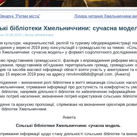
Овчарук “Ритми міста”
Лідера читання Хмельниччини ви
ькі бібліотеки Хмельниччини: сучасна моде
ано
14.08.2019
|
Автор
administrator
я культури, національностей, релігій та туризму облдержадміністрації п
дення у вересні 2019 року консультацій з громадськістю за темою: «Сіль
ки Хмельниччини: сучасна модель» у форматі соціологічного дослідження
мо представників громадськості, фахівців з впровадження реформи місц
ування, представників об’єднаних територіальних громад, громадських о
арів та засобів масової інформації області взяти участь у анкетуванні та 
 до 15 вересня 2019 року на адресу nmvkmoblbib@gmail.com. (Анкета)
ідження – визначення ролі бібліотеки в житті мешканців сільських насе
Хмельниччини; отримання інформації про доступність та комфортність ум
 бібліотек; напрямів діяльності бібліотек по забезпеченню інформаційних
их потреб населення; визначення потреб користувачів сільських бібліоте
ячні та врахуємо пропозиції, спрямовані на визначення орієнтирів розви
х бібліотек Хмельниччини.
Анкета
Сільські бібліотеки Хмельниччини: сучасна модель
.
тримання інформації щодо стану діяльності сільських бібліотек та визн