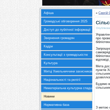
Афіша
«
Сергій 
Громадські обговорення 2025
Сільс
Опубліков
Доступ до публічної інформації
Управлінн
Звернення громадян
про прове
бібліоте
Кадри
Запрошує
самовряд
Консультації з громадськістю
бібліотек
відповіді
Культура
Мета досл
пунктів 
Митці Хмельниччини захисникам України
сільських
дозвіллєв
Національності та релігії
Будемо вд
сільськи
Нематеріальна культурна спадщина
Новини
Нормативна база
З метою о