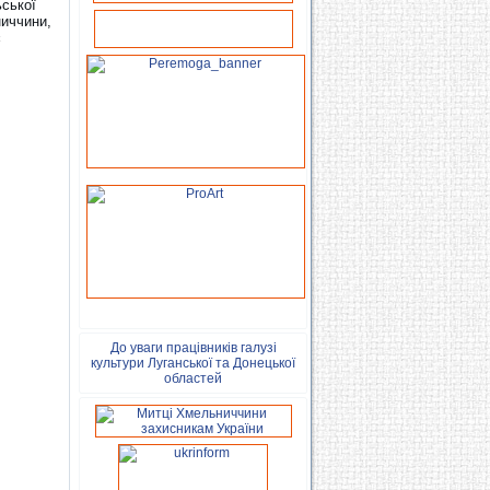
ьської
ниччини,
є
До уваги працівників галузі
культури Луганської та Донецької
областей