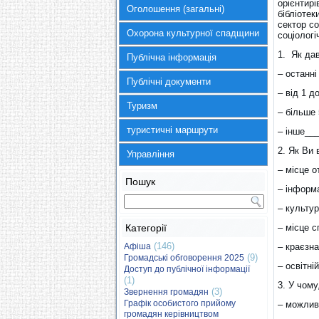
орієнтирі
Оголошення (загальні)
бібліотек
сектор с
Охорона культурної спадщини
соціологі
1. Як да
Публічна інформація
– останні
Публічні документи
– від 1 до
Туризм
– більше 
туристичні маршрути
– інше__
2. Як Ви 
Управління
– місце о
Пошук
– інформ
– культур
Категорії
– місце с
(146)
Афіша
– краєзна
(9)
Громадські обговорення 2025
– освітні
Доступ до публічної інформації
(1)
3. У чому
(3)
Звернення громадян
Графік особистого прийому
– можливі
громадян керівництвом