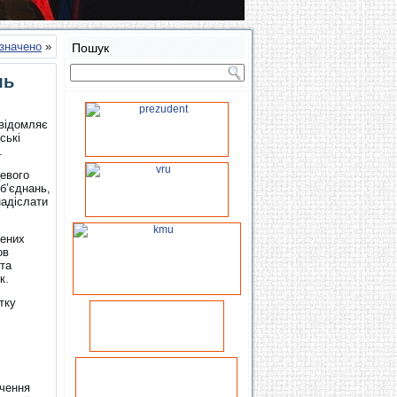
значено
»
Пошук
ль
овідомляє
ські
.
евого
б’єднань,
надіслати
лених
ов
 та
к.
тку
ачення