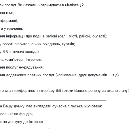
ди послуг Ви бажали б отримувати в бібліотеці?
ня книг;
нформації;
а у навчанні;
ня інформації про події в регіоні (селі, місті, районі, області);
у роботі любительських об’єднань, гуртків;
у бібліотечних заходах;
на комп’ютері, Інтернеті;
ння послуг е-урядування;
ня додаткових платних послуг (копіювання, друк документів. .і т.д)
_____________________________________________________
те стан комфортності інтер`єру бібліотеки Вашого регіону за шкалою від 
_____________________________________________________
на Вашу думку має виглядати сучасна сільська бібліотека:
рсальністю фондів;
істю доступу до Інтернет;