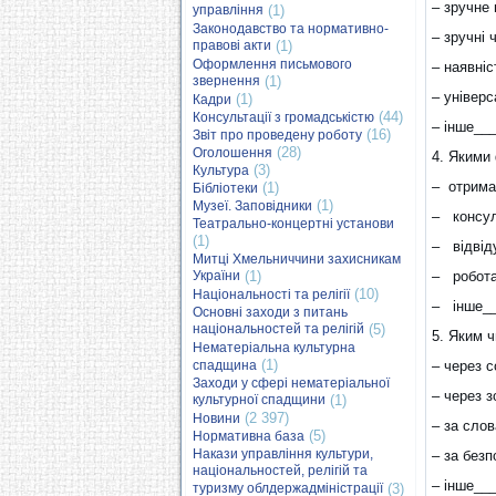
– зручне
управління
(1)
Законодавство та нормативно-
– зручні 
правові акти
(1)
Оформлення письмового
– наявніс
звернення
(1)
– універ
(1)
Кадри
(44)
Консультації з громадськістю
– інше__
(16)
Звіт про проведену роботу
(28)
Оголошення
4. Якими
(3)
Культура
– отриман
(1)
Бібліотеки
(1)
Музеї. Заповідники
– консул
Театрально-концертні установи
(1)
– відвід
Митці Хмельниччини захисникам
України
(1)
– робота
(10)
Національності та релігії
– інше__
Основні заходи з питань
національностей та релігій
(5)
5. Яким ч
Нематеріальна культурна
(1)
спадщина
– через с
Заходи у сфері нематеріальної
– через 
культурної спадщини
(1)
(2 397)
Новини
– за слов
(5)
Нормативна база
Накази управління культури,
– за без
національностей, релігій та
– інше__
туризму облдержадміністрації
(3)