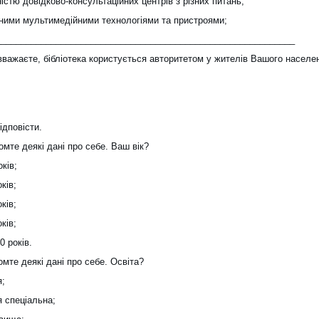
істю довідково-консультаційних центрів з різних питань;
сними мультимедійними технологіями та пристроями;
____________________________________________________________
вважаєте, бібліотека користується авторитетом у жителів Вашого населе
ідповісти.
омте деякі дані про себе. Ваш вік?
оків;
ків;
ків;
ків;
0 років.
омте деякі дані про себе. Освіта?
я;
я спеціальна;