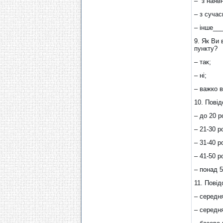
– з наявн
– з суча
– інше__
9. Як Ви 
пункту?
– так;
– ні;
– важко в
10. Повід
– до 20 р
– 21-30 ро
– 31-40 ро
– 41-50 ро
– понад 5
11. Повід
– середн
– середн