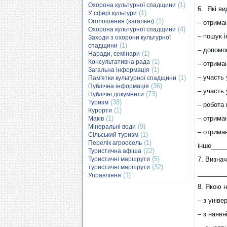
(1)
Охорона культурної спадщини
6. Які ви
(1)
У сфері культури
(1)
Оголошення (загальні)
– отриман
(4)
Охорона культурної спадщини
– пошук і
Заходи з охорони культурної
(1)
спадщини
– допомог
(1)
Наради, семінари
(1)
Консультативна рада
– отриман
(1)
Загальна інформація
– участь 
(1)
Пам'ятки культурної спадщини
(36)
Публічна інформація
– участь 
(73)
Публічні документи
(38)
Туризм
– робота 
(1)
Курорти
(1)
– отрима
Маків
(9)
Мінеральні води
– отриман
(1)
Сільський туризм
(1)
Перелік агроосель
інше____
(22)
Туристична афіша
(5)
Туристичні маршрути
7. Визнач
(32)
туристичні маршрути
________
(1)
Управління
8. Якою 
– з уніве
– з наявн