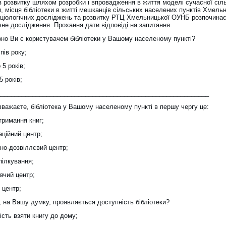
в розвитку шляхом розробки і впровадження в життя моделі сучасної сіл
и, місця бібліотеки в житті мешканців сільських населених пунктів Хмель
оціологічних досліджень та розвитку РТЦ Хмельницької ОУНБ розпочина
чне дослідження. Прохання дати відповіді на запитання.
вно Ви є користувачем бібліотеки у Вашому населеному пункті?
 пів року;
 5 років;
5 років;
____________________________________________________________
вважаєте, бібліотека у Вашому населеному пункті в першу чергу це:
тримання книг;
аційний центр;
но-дозвіллєвий центр;
пілкування;
вчий центр;
й центр;
, на Вашу думку, проявляється доступність бібліотеки?
сть взяти книгу до дому;