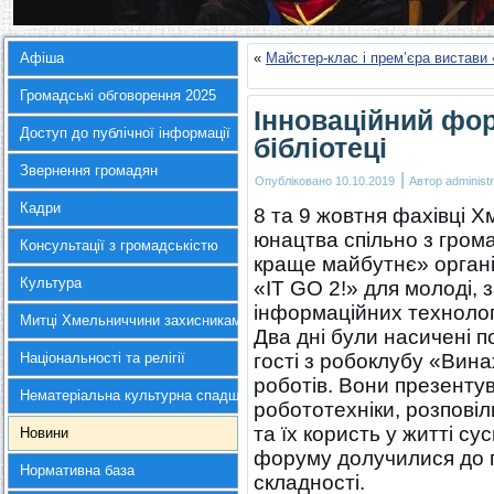
Афіша
«
Майстер-клас і прем’єра вистави
Громадські обговорення 2025
Інноваційний фо
Доступ до публічної інформації
бібліотеці
Звернення громадян
|
Опубліковано
10.10.2019
Автор
administr
Кадри
8 та 9 жовтня фахівці Х
юнацтва спільно з гром
Консультації з громадськістю
краще майбутнє» органі
Культура
«IT GO 2!» для молоді, 
інформаційних технолог
Митці Хмельниччини захисникам України
Два дні були насичені 
Національності та релігії
гості з робоклубу «Винах
роботів. Вони презенту
Нематеріальна культурна спадщина
робототехніки, розпові
та їх користь у житті с
Новини
форуму долучилися до п
Нормативна база
складності.