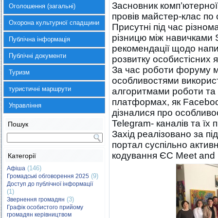
Засновник комп’ютерної
Оголошення (загальні)
провів майстер-клас по 
Охорона культурної спадщини
Присутні під час різнома
різницю між навичками So
Публічна інформація
рекомендації щодо напи
Публічні документи
розвитку особистісних я
За час роботи форуму 
Туризм
особливостями викорис
туристичні маршрути
алгоритмами роботи та 
платформах, як Faceboo
Управління
дізналися про особливо
Telegram- каналів та їх 
Пошук
Захід реалізовано за п
портал суспільно актив
кодування ЄС Meet and
Категорії
(146)
Афіша
(9)
Громадські обговорення 2025
Доступ до публічної інформації
(1)
(3)
Звернення громадян
Графік особистого прийому
громадян керівництвом