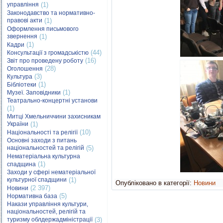
управління
(1)
Законодавство та нормативно-
правові акти
(1)
Оформлення письмового
звернення
(1)
(1)
Кадри
(44)
Консультації з громадськістю
(16)
Звіт про проведену роботу
(28)
Оголошення
(3)
Культура
(1)
Бібліотеки
(1)
Музеї. Заповідники
Театрально-концертні установи
(1)
Митці Хмельниччини захисникам
України
(1)
(10)
Національності та релігії
Основні заходи з питань
національностей та релігій
(5)
Нематеріальна культурна
(1)
спадщина
Заходи у сфері нематеріальної
культурної спадщини
(1)
Опубліковано в категорії:
Новини
(2 397)
Новини
(5)
Нормативна база
Накази управління культури,
національностей, релігій та
туризму облдержадміністрації
(3)