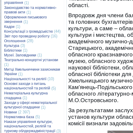
управління
(1)
області.
Законодавство та нормативно-
правові акти
(1)
Впродовж дня члени бала
Оформлення письмового
та головних бухгалтері
звернення
(1)
(1)
Кадри
культури, а саме – обл
(44)
Консультації з громадськістю
культури і мистецтва, о
(16)
Звіт про проведену роботу
академічного музично-д
(28)
Оголошення
(3)
Культура
Старицького, академічн
(1)
Бібліотеки
обласного краєзнавчого
(1)
Музеї. Заповідники
Театрально-концертні установи
музею, обласного худож
(1)
наукової бібліотеки, обл
Митці Хмельниччини захисникам
обласної бібліотеки для 
України
(1)
(10)
Національності та релігії
Хмельницького музичног
Основні заходи з питань
Кам’янець-Подільського
національностей та релігій
(5)
обласного літературно
Нематеріальна культурна
(1)
спадщина
М.О.Островського.
Заходи у сфері нематеріальної
культурної спадщини
(1)
За результатами заслухо
(2 397)
Новини
установ культури облас
(5)
Нормативна база
Накази управління культури,
комісії визнали задовіл
національностей, релігій та
туризму облдержадміністрації
(3)