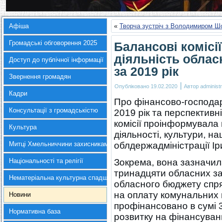
Афіша
«
Творча зустріч з Володимиром 
Громадські обговорення 2025
Балансові комісі
діяльність облас
Доступ до публічної інформації
за 2019 рік
Звернення громадян
|
Опубліковано
19.02.2020
Автор
administr
Кадри
Про фінансово-господарс
Консультації з громадськістю
2019 рік та перспективн
комісії проінформувала
Культура
діяльності, культури, на
Митці Хмельниччини захисникам України
облдержадміністрації І
Національності та релігії
Зокрема, вона зазначил
тринадцяти обласних за
Нематеріальна культурна спадщина
обласного бюджету спря
на оплату комунальних 
Новини
профінансовано в сумі 3
Нормативна база
розвитку на фінансуван