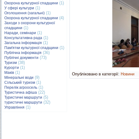
(1)
Охорона культурної спадщини
(1)
У сфері культури
(1)
Оголошення (загальні)
(4)
Охорона культурної спадщини
Заходи з охорони культурної
(1)
спадщини
(1)
Наради, семінари
(1)
Консультативна рада
(1)
Загальна інформація
(1)
Пам'ятки культурної спадщини
(36)
Публічна інформація
(73)
Публічні документи
(38)
Туризм
(1)
Курорти
(1)
Маків
Опубліковано в категорії:
Новини
(9)
Мінеральні води
(1)
Сільський туризм
(1)
Перелік агроосель
(22)
Туристична афіша
(5)
Туристичні маршрути
(32)
туристичні маршрути
(1)
Управління