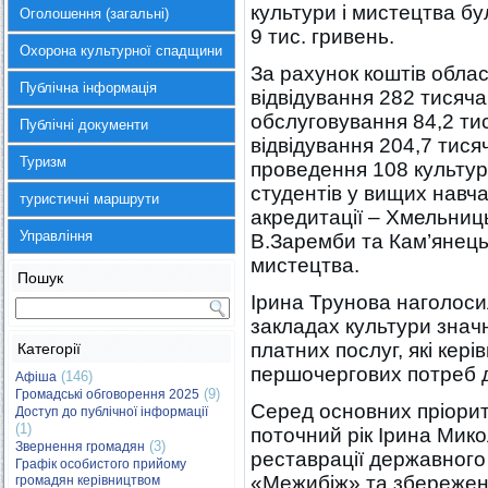
культури і мистецтва бу
Оголошення (загальні)
9 тис. гривень.
Охорона культурної спадщини
За рахунок коштів обла
Публічна інформація
відвідування 282 тисяча
обслуговування 84,2 тис
Публічні документи
відвідування 204,7 тисяч
Туризм
проведення 108 культурн
студентів у вищих навчал
туристичні маршрути
акредитації – Хмельниц
Управління
В.Заремби та Кам’янець
мистецтва.
Пошук
Ірина Трунова наголоси
закладах культури знач
платних послуг, які кер
Категорії
першочергових потреб д
(146)
Афіша
(9)
Громадські обговорення 2025
Серед основних пріорите
Доступ до публічної інформації
(1)
поточний рік Ірина Мик
(3)
Звернення громадян
реставрації державного
Графік особистого прийому
«Межибіж» та збереженн
громадян керівництвом