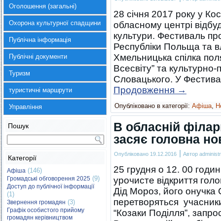
Оголошення (загальні)
28 січня 2017 року у Кос
Охорона культурної спадщини
обласному центрі відбу
культури. Фестиваль пр
Публічна інформація
Республіки Польща та вл
Хмельницька спілка поля
Публічні документи
Всесвіту” та культурно-
Туризм
Словацького. У Фестива
Продовження
→
туристичні маршрути
Опубліковано в категорії:
Афіша
,
Н
Управління
В обласній філар
Пошук
засяє головна но
|
Опубліковано
19.12.2016
Автор
administr
Категорії
25 грудня о 12. 00 годин
(146)
Афіша
(9)
Громадські обговорення 2025
урочисте відкриття гол
Доступ до публічної інформації
Дід Мороз, його онучка С
(1)
перетворяться учасники
(3)
Звернення громадян
Графік особистого прийому
“Козаки Поділля”, запро
громадян керівництвом