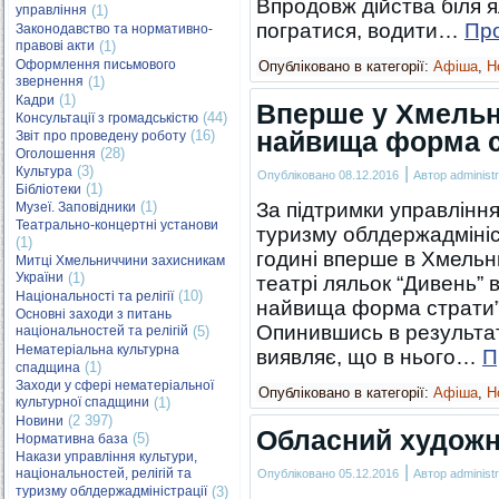
Впродовж дійства біля 
управління
(1)
погратися, водити…
Пр
Законодавство та нормативно-
правові акти
(1)
Оформлення письмового
Опубліковано в категорії:
Афіша
,
Н
звернення
(1)
(1)
Кадри
Вперше у Хмельн
(44)
Консультації з громадськістю
найвища форма с
(16)
Звіт про проведену роботу
(28)
Оголошення
(3)
|
Культура
Опубліковано
08.12.2016
Автор
administr
(1)
Бібліотеки
(1)
За підтримки управління
Музеї. Заповідники
Театрально-концертні установи
туризму облдержадмініст
(1)
годині вперше в Хмель
Митці Хмельниччини захисникам
України
(1)
театрі ляльок “Дивень” 
(10)
Національності та релігії
найвища форма страти”.
Основні заходи з питань
Опинившись в результаті
національностей та релігій
(5)
Нематеріальна культурна
виявляє, що в нього…
П
(1)
спадщина
Заходи у сфері нематеріальної
Опубліковано в категорії:
Афіша
,
Н
культурної спадщини
(1)
(2 397)
Новини
Обласний художн
(5)
Нормативна база
Накази управління культури,
|
національностей, релігій та
Опубліковано
05.12.2016
Автор
administr
туризму облдержадміністрації
(3)