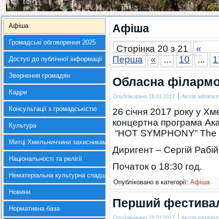
Афіша
Афіша
Громадські обговорення 2025
Сторінка 20 з 21
«
Перша
«
...
10
...
1
Доступ до публічної інформації
Звернення громадян
Обласна філармо
Кадри
|
Опубліковано
18.01.2017
Автор
administr
Консультації з громадськістю
26 січня 2017 року у Хм
концертна програма Ак
Культура
“HOT SYMPHONY” The B
Митці Хмельниччини захисникам України
Диригент – Сергій Рабійч
Національності та релігії
Початок о 18:30 год.
Нематеріальна культурна спадщина
Опубліковано в категорії:
Афіша
Новини
Перший фестивал
Нормативна база
|
Опубліковано
18.01.2017
Автор
administr