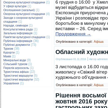
6 грудня о 16:00 ​ у Х
(1)
Охорона культурної спадщини
(1)
У сфері культури
музеї відбудеться відкр
(1)
Оголошення (загальні)
Експозиція приурочена 
(4)
Охорона культурної спадщини
України і розповідає пр
Заходи з охорони культурної
(1)
спадщини
боротьбою в минулому ст
(1)
Наради, семінари
виставки – 26. Серед і
(1)
Консультативна рада
(1)
Продовження
→
Загальна інформація
(1)
Пам'ятки культурної спадщини
(36)
Публічна інформація
Опубліковано в категорії:
Афіша
(73)
Публічні документи
(38)
Туризм
Обласний художн
(1)
Курорти
(1)
Маків
|
Опубліковано
01.11.2016
Автор
administr
(9)
Мінеральні води
(1)
Сільський туризм
3 листопада о 16.00 год
(1)
Перелік агроосель
живопису «Свіжий вітер 
(22)
Туристична афіша
(5)
Туристичні маршрути
художнього об’єднання «
(32)
туристичні маршрути
(1)
Управління
Опубліковано в категорії:
Афіша
Рішення восьмої с
жовтня 2016 рок
гастрольних заход