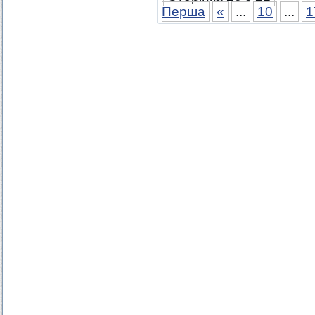
Перша
«
...
10
...
1