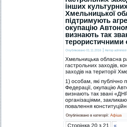
інших культурних
Хмельницької обл
підтримують агре
окупацію Автоном
визнають так зва
терористичними 
|
Опубліковано
01.11.2016
Автор
administr
Хмельницька обласна р
гастрольних заходів, ко
заходів на території Хм
1) особам, які публічно 
Федерації, окупацію Ав
визнають так звані «Д
організаціями, закликаю
повалення конституцій
Опубліковано в категорії:
Афіша
Сторінка 20 з 21
«