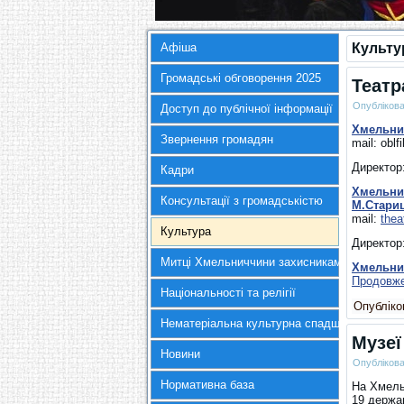
Афіша
Культу
Громадські обговорення 2025
Театр
Опубліков
Доступ до публічної інформації
Хмельни
Звернення громадян
mail: obl
Директор
Кадри
Хмельни
Консультації з громадськістю
М.Стари
mail:
thea
Культура
Директор:
Митці Хмельниччини захисникам України
Хмельни
Продовж
Національності та релігії
Опубліков
Нематеріальна культурна спадщина
Музеї
Новини
Опубліков
Нормативна база
На Хмель
19 держав