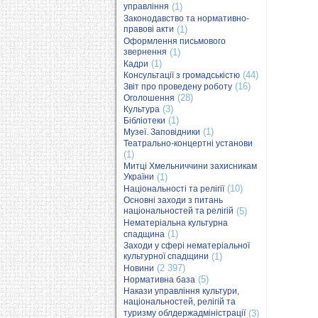
управління
(1)
Законодавство та нормативно-
правові акти
(1)
Оформлення письмового
звернення
(1)
(1)
Кадри
(44)
Консультації з громадськістю
(16)
Звіт про проведену роботу
(28)
Оголошення
(3)
Культура
(1)
Бібліотеки
(1)
Музеї. Заповідники
Театрально-концертні установи
(1)
Митці Хмельниччини захисникам
України
(1)
(10)
Національності та релігії
Основні заходи з питань
національностей та релігій
(5)
Нематеріальна культурна
(1)
спадщина
Заходи у сфері нематеріальної
культурної спадщини
(1)
(2 397)
Новини
(5)
Нормативна база
Накази управління культури,
національностей, релігій та
туризму облдержадміністрації
(3)