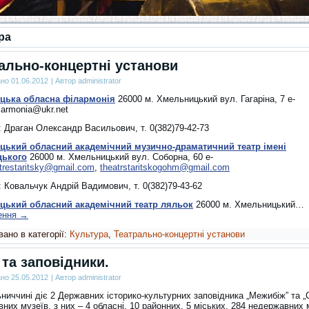
ра
ально-концертні установи
ано
01.06.2012
|
Автор
administrator
цька обласна філармонія
26000 м. Хмельницький вул. Гагаріна, 7 e-
filarmonia@ukr.net
: Драган Олександр Васильович, т. 0(382)79-42-73
цький обласний академічний музично-драматичний театр імені
цького
26000 м. Хмельницький вул. Соборна, 60 e-
trestaritsky@gmail.com
,
theatrstaritskogohm@gmail.com
 Ковальчук Андрій Вадимович, т. 0(382)79-43-62
цький обласний академічний театр ляльок
26000 м. Хмельницький…
ення
→
ано в категорії:
Культура
,
Театрально-концертні установи
 та заповідники.
ано
25.05.2012
|
Автор
administrator
ниччині діє 2 Державних історико-культурних заповідника „Межибіж” та „
них музеїв, з них – 4 обласні, 10 районних, 5 міських, 284 недержавних 