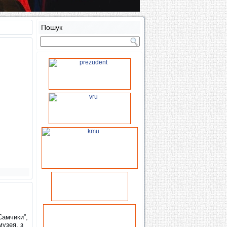
Пошук
Самчики”,
музея, з