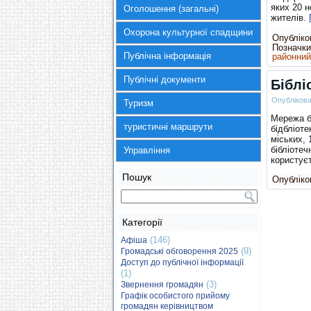
яких 20 н
Оголошення (загальні)
жителів.
Охорона культурної спадщини
Опубліков
Позначки
Публічна інформація
районний
Публічні документи
Біблі
Опубліков
Туризм
Мережа бі
туристичні маршрути
бідбліоте
міських, 
бібліотеч
Управління
користує
Пошук
Опубліков
Категорії
(146)
Афіша
(9)
Громадські обговорення 2025
Доступ до публічної інформації
(1)
(3)
Звернення громадян
Графік особистого прийому
громадян керівництвом