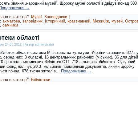
осять звання „народний музей”. Щороку музеї області відвідує понад 500
Продовження
→
ано в категорії:
Музеї. Заповідники
|
:
ахматова
,
заповідник
,
історичний
,
краєзнавчий
,
Межибіж
,
музей
,
Остро
,
самчики
отеки області
ано
24.05.2012
|
Автор
administrator
бліотек області системи Міністерства культури України становить 827 п
к, серед них: 3 обласні, 16 центральнних районних (міських), 36 для дітей
10 центральних міських бібліотек ОТГ, 718 сільських бібліотек. Сукупний
ний фонд налічує 20,3 мільйонів примірників документів, якими щороку
ться понад 678 тисяч жителів…
Продовження
→
ано в категорії:
Бібліотеки