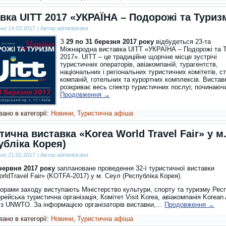
вка UITT 2017 «УКРАЇНА – Подорожі та Туриз
ано
14.03.2017
|
Автор
administrator
З
29 по 31 березня 2017 року
відбудеться 23-та
Міжнародна виставка UITT «УКРАЇНА – Подорожі та 
2017». UITT – це традиційне щорічне місце зустрічі
туристичних операторів, авіакомпаній, турагентств,
національних і регіональних туристичних комітетів, с
компаній, готельних та курортних комплексів. Вистав
розкриває весь спектр туристичних послуг, починаю
Продовження
→
ано в категорії:
Новини
,
Туристична афіша
тична виставка «Korea World Travel Fair» у м
убліка Корея)
ано
21.02.2017
|
Автор
administrator
 червня 2017 року
заплановане проведення 32-ї туристичної виставки
rldTravel Fair» (KOTFA-2017) у м. Сеул (Республіка Корея).
торами заходу виступають Міністерство культури, спорту та туризму Рес
рейська туристична організація, Комітет Visit Korea, авіакомпанія Korean 
і з UNWTO. За інформацією організаторів виставки,…
Продовження
→
ано в категорії:
Новини
,
Туристична афіша