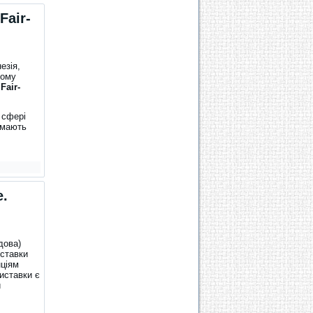
Fair-
езія,
кому
Fair-
у сфері
 мають
e.
дова)
иставки
нціям
виставки є
й