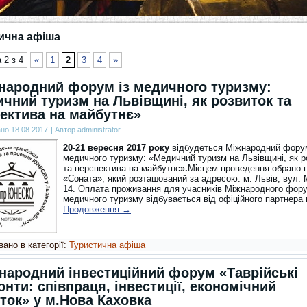
ична афіша
 2 з 4
«
1
2
3
4
»
жнародний форум із медичного туризму:
чний туризм на Львівщині, як розвиток та
ектива на майбутнє»
ано
18.08.2017
|
Автор
administrator
20-21 вересня 2017 року
відбудеться Міжнародний форум
медичного туризму: «Медичний туризм на Львівщині, як р
та перспектива на майбутнє»
.
Місцем проведення обрано 
«Соната», який розташований за адресою: м. Львів, вул. 
14. Оплата проживання для учасників Міжнародного фору
медичного туризму відбувається від офіційного партнер
Продовження
→
ано в категорії:
Туристична афіша
народний інвестиційний форум «Таврійські
онти: співпраця, інвестиції, економічний
ток» у м.Нова Каховка