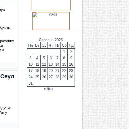
м»
Туризм
Серпень 2026
трахових
ка
Пн
Вт
Ср
Чт
Пт
Сб
Нд
чи з…
1
2
3
4
5
6
7
8
9
10
11
12
13
14
15
16
17
18
19
20
21
22
23
.Сеул
24
25
26
27
28
29
30
31
« Лют
публіки
Air у