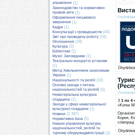
управління
(1)
Законодавство та нормативно-
Виста
правові акти
(1)
Опубліков
Оформлення письмового
звернення
(1)
(1)
Кадри
(44)
Консультації з громадськістю
(16)
Звіт про проведену роботу
(28)
Оголошення
(3)
Культура
(1)
Бібліотеки
(1)
Музеї. Заповідники
Театрально-концертні установи
(1)
Опубліков
Митці Хмельниччини захисникам
України
(1)
Турис
(10)
Національності та релігії
(Респ
Основні заходи з питань
національностей та релігій
(5)
Опубліков
Нематеріальна культурна
(1)
спадщина
З
1 по 4
Заходи у сфері нематеріальної
«Korea Wo
культурної спадщини
(1)
Організа
(2 397)
Новини
Корея, Ко
(5)
Нормативна база
співпрац
Накази управління культури,
національностей, релігій та
Опубліков
туризму облдержадміністрації
(3)