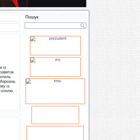
Пошук
 із
озвиток
готель
Морозна,
му із
а готелю…