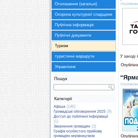
Оголошення (загальні)
Опубліков
Охорона культурної спадщини
Публічна інформація
Публічні документи
Туризм
туристичні маршрути
У заході 
Опубліков
Управління
“Ярма
Пошук
Опубліков
Категорії
(146)
Афіша
(9)
Громадські обговорення 2025
Доступ до публічної інформації
(1)
(3)
Звернення громадян
Графік особистого прийому
громадян керівництвом
Опубліков