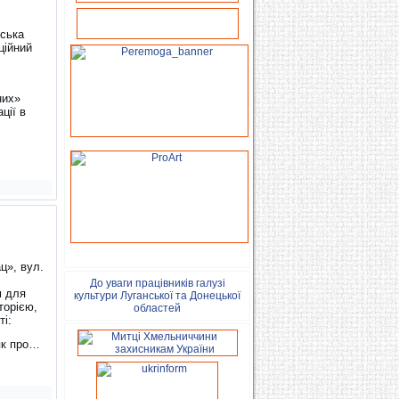
ська
ційний
них»
ції в
ц», вул.
До уваги працівників галузі
м для
культури Луганської та Донецької
торією,
областей
і:
 як про…