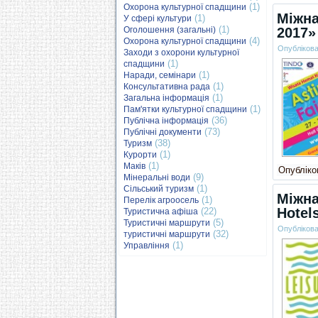
(1)
Охорона культурної спадщини
Міжна
(1)
У сфері культури
(1)
Оголошення (загальні)
2017»
(4)
Охорона культурної спадщини
Опубліков
Заходи з охорони культурної
(1)
спадщини
(1)
Наради, семінари
(1)
Консультативна рада
(1)
Загальна інформація
(1)
Пам'ятки культурної спадщини
(36)
Публічна інформація
(73)
Публічні документи
(38)
Туризм
(1)
Курорти
(1)
Маків
Опубліков
(9)
Мінеральні води
(1)
Сільський туризм
Міжна
(1)
Перелік агроосель
Hotel
(22)
Туристична афіша
(5)
Туристичні маршрути
Опубліков
(32)
туристичні маршрути
(1)
Управління