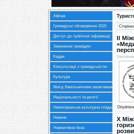
Афіша
Турист
Громадські обговорення 2025
Сторінка
Доступ до публічної інформації
II Мі
«Меди
Звернення громадян
персп
Кадри
Опубліков
Консультації з громадськістю
Культура
Митці Хмельниччини захисникам України
Національності та релігії
Опубліков
Нематеріальна культурна спадщина
Новини
Х Між
гориз
Нормативна база
розви