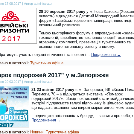
ано
17.08.2017
|
Автор
administrator
29-30 вересня 2017 року
у м.Нова Каховка (Херсон
область) відбудеться Десятий Міжнародний інвести
форум «Таврійські горизонти: співпраця, інвестиції,
економічний розвиток».
Темою цьогорічного форуму є впровадження «зеле
технологій, виробництво «зеленої» енергії, екоіннова
аграрному комплексі, презентація туристичного та
економічного потенціалу регіону в цілому.
братимуть участь потужні вітчизняні та іноземні…
Продовження
→
ано в категорії:
Туристична афіша
рок подорожей 2017” у м.Запоріжжя
ано
29.03.2017
|
Автор
administrator
21-23 квітня 2017 року
в м. Запоріжжя, ВК «Козак-Пала
Перемоги, 70 – б відбудеться виставка
«Ярмарок
подорожей-2017». Захід покликаний стати майданчико
зустрічі підприємств галузі відпочинку із цільовою ауди
що надасть експонентам широкі маркетингові можливост
– підвищити впізнаваність бренду; – заявити про себе,
Продовження
→
ано в категорії:
Новини
,
Туристична афіша