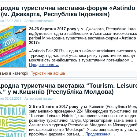
родна туристична виставка-форум «Astindo 
 (м. Джакарта, Республіка Індонезія)
ано
15.02.2017
|
Автор
administrator
24-26 березня 2017 року
у м. Джакарта, Республіка Індон
відбудеться одна з найбільших в Азіатсько-тихоокеансь
регіоні Міжнародна туристична виставка-форум
«Astindo 
2017»
.
«Astindo Fair-2017» – одна з наймасштабніших виставок 
туризму, під час якої учасники ринку туристичних послуг
можливість ознайомитись з туристичним потенціалом…
Продовження
→
ано в категорії:
Туристична афіша
родна туристична виставка “Tourism. Leisur
s.” у м.Кишинів (Республіка Молдова)
ано
02.02.2017
|
Автор
administrator
З 6 по 9 квітня 2017 року
у м. Кишинів (Республіка Мол
заплановано проведення 22-ї Міжнародної туристичної в
“Tourism. Leisure. Hotels.”, яка присвячена новітнім тенде
розвитку туристичної галузі. Організаторами зазначеної 
Агентство з туризму Республіки Молдова та Міжнародни
виставковий центр “Moldexpo”. У виставці візьмуть участь
профільні державні органи,…
Продовження
→