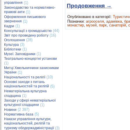
управління
(1)
Продовження
→
Законодавство та нормативно-
правові акти
(1)
Опубліковано в категорії:
Туристич
Оформлення письмового
звернення
(1)
Позначки:
агрооселя
,
адамівка
,
бр
монастир
,
музей
,
парк
,
санаторій
,
(1)
Кадри
(44)
Консультації з громадськістю
(16)
Звіт про проведену роботу
(28)
Оголошення
(3)
Культура
(1)
Бібліотеки
(1)
Музеї. Заповідники
Театрально-концертні установи
(1)
Митці Хмельниччини захисникам
України
(1)
(10)
Національності та релігії
Основні заходи з питань
національностей та релігій
(5)
Нематеріальна культурна
(1)
спадщина
Заходи у сфері нематеріальної
культурної спадщини
(1)
(2 397)
Новини
(5)
Нормативна база
Накази управління культури,
національностей, релігій та
туризму облдержадміністрації
(3)