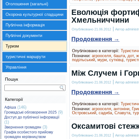
Оголошення (загальні)
Еволюція фортиф
Охорона культурної спадщини
Хмельниччини
Публічна інформація
|
Опубліковано
21.06.2012
Автор
administr
Публічні документи
Продовження
→
Туризм
Опубліковано в категорії:
Туристич
Позначки:
агрооселя
,
башта
,
дот
,
ж
туристичні маршрути
подільський
,
мури
,
сутківці
,
турист
Управління
Між Случем і Го
Пошук
|
Опубліковано
21.06.2012
Автор
administr
Продовження
→
Категорії
Опубліковано в категорії:
Туристич
(146)
Афіша
Позначки:
агрооселя
,
антоніни
,
Гри
(9)
Громадські обговорення 2025
Островський
,
садиба
,
Славута
,
ту
Доступ до публічної інформації
(1)
Оксамитові стеж
(3)
Звернення громадян
Графік особистого прийому
|
Опубліковано
21.06.2012
Автор
administr
громадян керівництвом