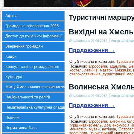
Афіша
Туристичні маршр
Громадські обговорення 2025
Вихідні на Хмель
Доступ до публічної інформації
|
Опубліковано
21.06.2012
Автор
administr
Звернення громадян
Продовження
→
Кадри
Опубліковано в категорії:
Туристич
Позначки:
агрооселя
,
адампіль
,
Бе
Консультації з громадськістю
костел
,
летичів
,
маєток
,
Межибіж
,
старокостянтинів
,
туристичний мар
Культура
Волинська Хмел
Митці Хмельниччини захисникам України
|
Опубліковано
21.06.2012
Автор
administr
Національності та релігії
Продовження
→
Нематеріальна культурна спадщина
Опубліковано в категорії:
Туристич
Новини
Позначки:
агрооселя
,
антоніни
,
біло
гурщинатизомель
,
дот
,
екскурсія
,
і
Нормативна база
монастир
,
музей
,
нетішин
,
Островс
теофіполь
,
туристичний маршрут
,