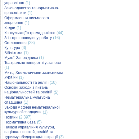
управління
(1)
Законодавство та нормативно-
правові акти
(1)
Оформлення письмового
звернення
(1)
(1)
Кадри
(44)
Консультації з громадськістю
(16)
Звіт про проведену роботу
(28)
Оголошення
(3)
Культура
(1)
Бібліотеки
(1)
Музеї. Заповідники
Театрально-концертні установи
(1)
Митці Хмельниччини захисникам
України
(1)
(10)
Національності та релігії
Основні заходи з питань
національностей та релігій
(5)
Нематеріальна культурна
(1)
спадщина
Заходи у сфері нематеріальної
культурної спадщини
(1)
(2 397)
Новини
(5)
Нормативна база
Накази управління культури,
національностей, релігій та
туризму облдержадміністрації
(3)