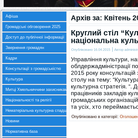
Афіша
Архів за:
Квітень 2
Громадські обговорення 2025
Круглий стіл “Ку
Доступ до публічної інформації
національна куль
Звернення громадян
|
Опубліковано
16.04.2015
Автор
administr
Кадри
Управління культури, на
облдержадміністрації п
Консультації з громадськістю
2015 року консультацій 
столу на тему: “Культу
Культура
культурна стратегія. “. 
Митці Хмельниччини захисникам України
працівників закладів ку
громадських організацій,
Національності та релігії
та усіх, хто переймаєт
Нематеріальна культурна спадщина
Опубліковано в категорії:
Оголоше
Новини
Нормативна база