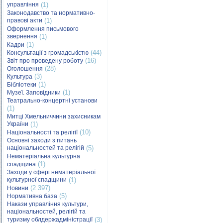
управління
(1)
Законодавство та нормативно-
правові акти
(1)
Оформлення письмового
звернення
(1)
(1)
Кадри
(44)
Консультації з громадськістю
(16)
Звіт про проведену роботу
(28)
Оголошення
(3)
Культура
(1)
Бібліотеки
(1)
Музеї. Заповідники
Театрально-концертні установи
(1)
Митці Хмельниччини захисникам
України
(1)
(10)
Національності та релігії
Основні заходи з питань
національностей та релігій
(5)
Нематеріальна культурна
(1)
спадщина
Заходи у сфері нематеріальної
культурної спадщини
(1)
(2 397)
Новини
(5)
Нормативна база
Накази управління культури,
національностей, релігій та
туризму облдержадміністрації
(3)