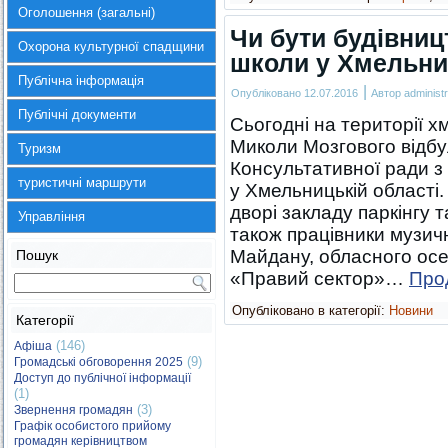
Оголошення (загальні)
Чи бути будівниц
Охорона культурної спадщини
школи у Хмельн
Публічна інформація
|
Опубліковано
12.07.2016
Автор
administr
Публічні документи
Сьогодні на території 
Миколи Мозгового відбу
Туризм
Консультативної ради з
туристичні маршрути
у Хмельницькій області
дворі закладу паркінгу т
Управління
також працівники музич
Майдану, обласного ос
Пошук
«Правий сектор»…
Про
Опубліковано в категорії:
Новини
Категорії
(146)
Афіша
(9)
Громадські обговорення 2025
Доступ до публічної інформації
(1)
(3)
Звернення громадян
Графік особистого прийому
громадян керівництвом