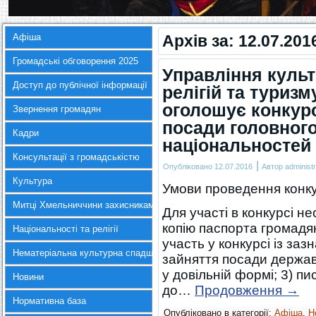
Афіша
Архів за:
12.07.201
Громадські обговорення 2025
Управління культ
Доступ до публічної інформації
релігій та туриз
оголошує конкурс
Звернення громадян
посади головного
Кадри
національностей 
Консультації з громадськістю
|
Опубліковано
12.07.2016
Автор
administr
Культура
Умови проведення конку
Митці Хмельниччини захисникам України
Для участі в конкурсі н
копію паспорта громадян
Національності та релігії
участь у конкурсі із за
Нематеріальна культурна спадщина
зайняття посади держав
у довільній формі; 3) пи
Новини
до…
Продовження
→
Нормативна база
Опубліковано в категорії:
Афіша
,
Н