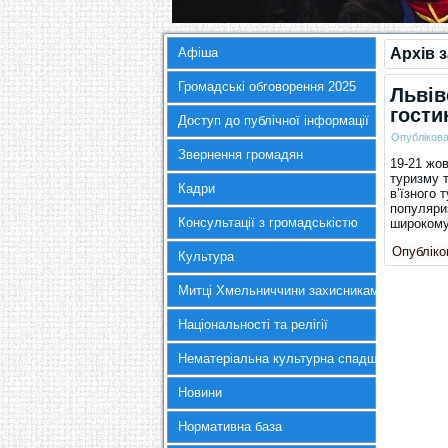
Афіша
Архів 
Громадські обговорення 2025
Львів
гости
Доступ до публічної інформації
Опубліков
Звернення громадян
19-21 жов
туризму т
Кадри
в’їзного 
популяри
Консультації з громадськістю
широкому
Опубліков
Культура
Митці Хмельниччини захисникам України
Національності та релігії
Нематеріальна культурна спадщина
Новини
Нормативна база