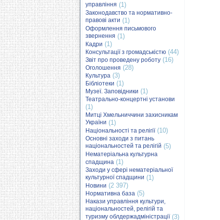
управління
(1)
Законодавство та нормативно-
правові акти
(1)
Оформлення письмового
звернення
(1)
(1)
Кадри
(44)
Консультації з громадськістю
(16)
Звіт про проведену роботу
(28)
Оголошення
(3)
Культура
(1)
Бібліотеки
(1)
Музеї. Заповідники
Театрально-концертні установи
(1)
Митці Хмельниччини захисникам
України
(1)
(10)
Національності та релігії
Основні заходи з питань
національностей та релігій
(5)
Нематеріальна культурна
(1)
спадщина
Заходи у сфері нематеріальної
культурної спадщини
(1)
(2 397)
Новини
(5)
Нормативна база
Накази управління культури,
національностей, релігій та
туризму облдержадміністрації
(3)