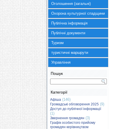
Оголошення (загальні)
Охорона культурної спадщини
Публічна інформація
Публічні документи
Туризм
туристичні маршрути
Управління
Пошук
Категорії
(146)
Афіша
(9)
Громадські обговорення 2025
Доступ до публічної інформації
(1)
(3)
Звернення громадян
Графік особистого прийому
громадян керівництвом