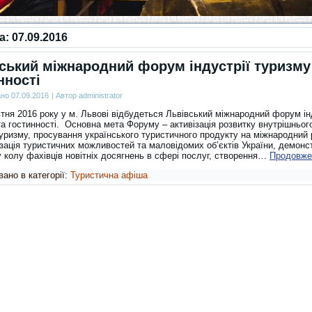
за:
07.09.2016
ський міжнародний форум індустрії туризму
нності
ано
07.09.2016
|
Автор
administrator
тня 2016 року у м. Львові відбудеться Львівський міжнародний форум ін
а гостинності. Основна мета Форуму – активізація розвитку внутрішньог
туризму, просування українського туристичного продукту на міжнародний 
зація туристичних можливостей та маловідомих об’єктів України, демонс
 колу фахівців новітніх досягнень в сфері послуг, створення…
Продовж
ано в категорії:
Туристична афіша