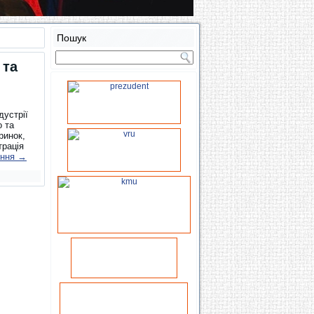
Пошук
 та
дустрії
о та
ринок,
трація
ення
→