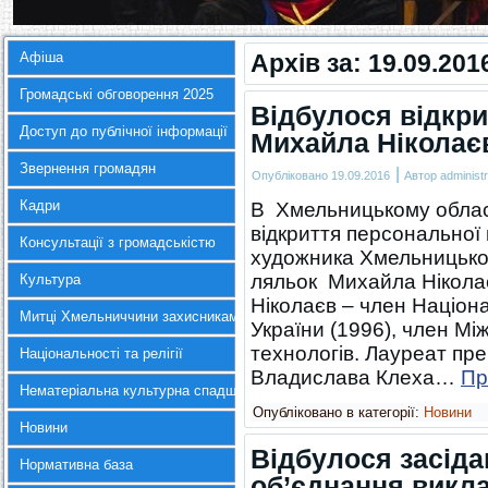
Афіша
Архів за:
19.09.201
Громадські обговорення 2025
Відбулося відкри
Доступ до публічної інформації
Михайла Ніколає
Звернення громадян
|
Опубліковано
19.09.2016
Автор
administr
Кадри
В Хмельницькому облас
відкриття персональної
Консультації з громадськістю
художника Хмельницьког
ляльок Михайла Нікол
Культура
Ніколаєв – член Націона
Митці Хмельниччини захисникам України
України (1996), член Мі
технологів. Лауреат прем
Національності та релігії
Владислава Клеха…
Пр
Нематеріальна культурна спадщина
Опубліковано в категорії:
Новини
Новини
Відбулося засід
Нормативна база
об’єднання викла