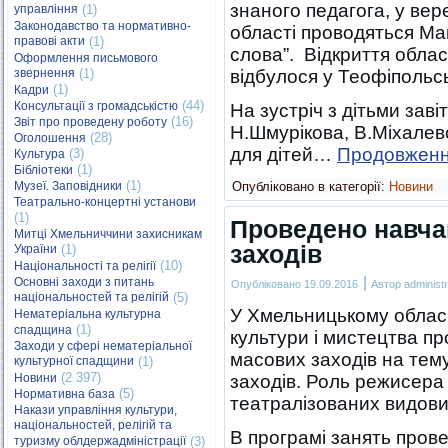
знаного педагога, у вере
управління
(1)
Законодавство та нормативно-
області проводяться Ма
правові акти
(1)
слова”. Відкриття обла
Оформлення письмового
звернення
(1)
відбулося у Теофіпольськ
(1)
Кадри
(44)
Консультації з громадськістю
На зустріч з дітьми зав
(16)
Звіт про проведену роботу
Н.Шмурікова, В.Міхалевс
(28)
Оголошення
для дітей…
Продовжен
(3)
Культура
(1)
Бібліотеки
(1)
Музеї. Заповідники
Опубліковано в категорії:
Новини
Театрально-концертні установи
(1)
Проведено навча
Митці Хмельниччини захисникам
заходів
України
(1)
(10)
Національності та релігії
|
Основні заходи з питань
Опубліковано
19.09.2016
Автор
administr
національностей та релігій
(5)
У Хмельницькому облас
Нематеріальна культурна
(1)
спадщина
культури і мистецтва п
Заходи у сфері нематеріальної
масових заходів на тем
культурної спадщини
(1)
(2 397)
Новини
заходів. Роль режисера 
(5)
Нормативна база
театралізованих видов
Накази управління культури,
національностей, релігій та
В програмі занять провед
туризму облдержадміністрації
(3)