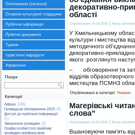
Оголошення (загальні)
декоративно-при
області
Охорона культурної спадщини
|
Опубліковано
19.09.2016
Автор
administr
Публічна інформація
У Хмельницькому облас
Публічні документи
культури і мистецтва ві
Туризм
методичного об’єднання
декоративно-прикладног
туристичні маршрути
якого розглянуто насту
Управління
– обговорення та затв
відділів образотворчог
Пошук
мистецтва ПСМНЗ обл
Опубліковано в категорії:
Новини
Категорії
Магерівські чита
(146)
Афіша
(9)
Громадські обговорення 2025
слова”
Доступ до публічної інформації
(1)
|
Опубліковано
19.09.2016
Автор
administr
(3)
Звернення громадян
Графік особистого прийому
Вшановуючи пам’ять від
громадян керівництвом