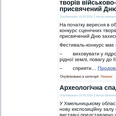
творів військово
присвячений Дню
|
Опубліковано
19.09.2016
Автор
administr
На початку вересня в о
конкурс сценічних творі
присвячений Дню захисн
Фестиваль-конкурс має н
– виховувати у підрос
рідної землі, повагу до ї
– сприяти…
Продов
Опубліковано в категорії:
Новини
Археологічна сп
|
Опубліковано
19.09.2016
Автор
administr
У Хмельницькому обласн
нову експозиційну залу
виставці представлено у