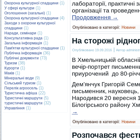
лабораторії, практичні 
(1)
Охорона культурної спадщини
(1)
У сфері культури
організації та проведе
(1)
Оголошення (загальні)
Продовження
→
(4)
Охорона культурної спадщини
Заходи з охорони культурної
Опубліковано в категорії:
Новини
(1)
спадщини
(1)
Наради, семінари
(1)
Консультативна рада
На сторожі рідно
(1)
Загальна інформація
(1)
Пам'ятки культурної спадщини
|
Опубліковано
19.09.2016
Автор
administr
(36)
Публічна інформація
(73)
Публічні документи
В Хмельницькій обласній
(38)
Туризм
вечір-портрет письменни
(1)
Курорти
приурочений до 80-річч
(1)
Маків
(9)
Мінеральні води
(1)
Сільський туризм
Дем’янчук Григорій Сем
(1)
Перелік агроосель
письменник, науковець, 
(22)
Туристична афіша
Народився 20 вересня 1
(5)
Туристичні маршрути
(32)
туристичні маршрути
Білогірського району Х
(1)
Управління
→
Опубліковано в категорії:
Новини
Розпочався фест