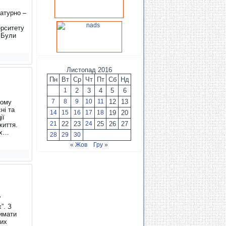
ратурно –
ерситету
 Були
Листопад 2016
Пн
Вт
Ср
Чт
Пт
Сб
Нд
1
2
3
4
5
6
7
8
9
10
11
12
13
ному
ні та
14
15
16
17
18
19
20
ії
21
22
23
24
25
26
27
життя.
их…
28
29
30
« Жов
Гру »
”
”.
З
римати
них