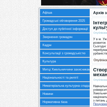
Афіша
Архів 
Громадські обговорення 2025
Інтег
культ
Доступ до публічної інформації
Опубліков
Звернення громадян
У в м. Уж
розвиток 
Кадри
Сьогодні 
перебува
Консультації з громадськістю
урбаніст
Опубліков
Культура
Створ
Митці Хмельниччини захисникам України
механ
Національності та релігії
Опубліков
Нематеріальна культурна спадщина
Навчальн
університ
Хмельнич
Новини
національ
з питань 
Нормативна база
Продовж