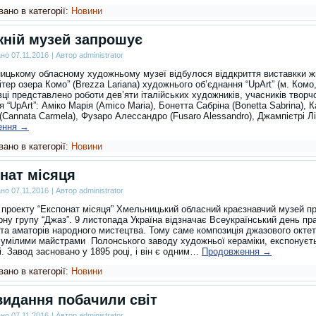
ано в категорії:
Новини
ній музей запрошує
ано
07.11.2016
|
Автор
administrator
ицькому обласному художньому музеї відбулося віддкриття виставкки 
ітер озера Комо” (Brezza Lariana) художнього об’єднання “UpArt” (м. Комо, 
ці представлено роботи дев’яти італійських художників, учасників творч
 “UpArt”: Аміко Марія (Amico Maria), Бонетта Сабріна (Bonetta Sabrina), 
(Cannata Carmela), Фузаро Алессандро (Fusaro Alessandro), Джампієтрі 
ення
→
ано в категорії:
Новини
нат місяця
ано
07.11.2016
|
Автор
administrator
 проекту “Експонат місяця” Хмельницький обласний краєзнавчий музей п
ну групу “Джаз”. 9 листопада Україна відзначає Всеукраїнський день пра
 та аматорів народного мистецтва. Тому саме композиція джазового октет
 умілими майстрами Полонського заводу художньої кераміки, експонуєт
.
Завод засновано у 1895 році, і він є одним…
Продовження
→
ано в категорії:
Новини
видання побачили світ
ано
07.11.2016
|
Автор
administrator