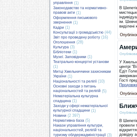
управління
(1)
В Шепетів
Законодавство та нормативно-
мистецьк
правові акти
(1)
індивідуа
Оформлення письмового
ім. Шевч
звернення
(1)
виділені
(1)
Кадри
(44)
Консультації з громадськістю
Опубліков
(16)
Звіт про проведену роботу
(28)
Оголошення
Амери
(3)
Культура
(1)
Бібліотеки
Опубліков
(1)
Музеї. Заповідники
Театрально-концертні установи
У Хмельни
(1)
центрі “В
Едіт Голе
Митці Хмельниччини захисникам
американ
України
(1)
Гості пре
(10)
Національності та релігії
Продовж
Основні заходи з питань
національностей та релігій
(5)
Опубліков
Нематеріальна культурна
(1)
спадщина
Ближ
Заходи у сфері нематеріальної
культурної спадщини
(1)
Опубліков
(2 397)
Новини
(5)
Нормативна база
В Шепетів
провели т
Накази управління культури,
відкриття
національностей, релігій та
довідку 
туризму облдержадміністрації
(3)