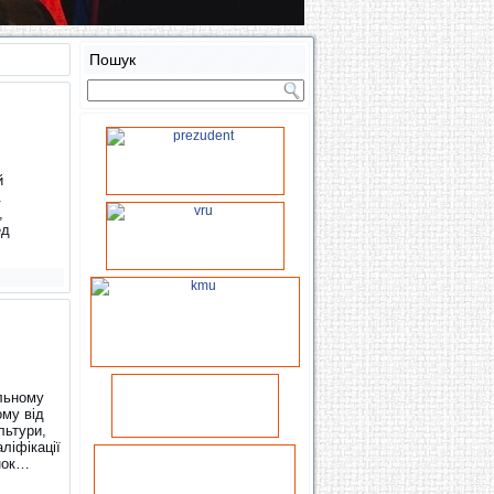
Пошук
й
.
,
ед
альному
ому від
льтури,
ліфікації
унок…