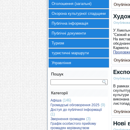
Оголошення (загальні)
Опубліков
Охорона культурної спадщини
Худож
Опубліков
Публічна інформація
У Хмельн
Публічні документи
“Свіжий в
На вистав
Туризм
обєднання
Кармела 
Продовж
туристичні маршрути
Опубліков
Управління
Експо
Пошук
Опубліков
В рамках
скульптур
Категорії
культури
виконана
(146)
Афіша
листопаді
(9)
Громадські обговорення 2025
Доступ до публічної інформації
Опубліков
(1)
(3)
Звернення громадян
Нові 
Графік особистого прийому
громадян керівництвом
Опубліков