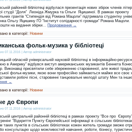
ській районній бібліотеці відбулася презентація нових збірок членів літе
ої студії “Доля” Леоніда Жмурка та Ольги Яцишиної.
В рамках проекту
льних грантів “Стипендія від Романа Мацоли” підтримала студентку унів
енка Ольгу Яцишину ГО “Інститут солідарності громади” Романа Мацоли.
 кошти на видання збірки…
Продовження
→
ано в категорії:
Новини
канська фольк-музика у бібліотеці
ано
07.11.2016
|
Автор
administrator
цькій обласній універсальній науковій бібліотеці в інформаційно-ресурс
ікно в Америку” відбувся виступ американських музикантів Беннета Конес
р. Виконавці присвятили себе збереженню старовинної, але живої традиц
ської фольк-музики, якою вони професійно займаються майже все своє 
дставили pобочі пісні, старовинні танцювальні мелодії штату Мен та інш
ення
→
ано в категорії:
Новини
че до Європи
ано
07.11.2016
|
Автор
administrator
ській центральній районній бібліотеці в рамках проекту “Все про Європу
ренінг “Відкриття Пункту Європейської інформації в сільських бібліотеках
м таких пунктів в сільських бібліотеках кожен житель громади зможе от
або консультацію щодо можливостей навчання, роботи, бізнесу, туристич