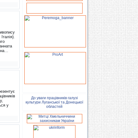
живопису
Італія).
ого
Канната
Ліна…
резентує
цівників
До уваги працівників галузі
у,
культури Луганської та Донецької
ься у
областей