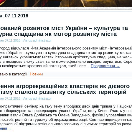
за:
07.11.2016
рований розвиток міст України – культура та
урна спадщина як мотор розвитку міста
ано
07.11.2016
|
Автор
administrator
город відбулася 4-та Академія інтегрованого розвитку міст «Інтегровани
міст України – культура та культурна спадщина як мотор розвитку міста»
у багатьох українських містах історична архітектурна спадщина, на жаль
є в незадовільному стані та не може ефективно використовуватися. Сер
ів назбирується креативний потенціал, який несе…
Продовження
→
ано в категорії:
Новини
ення агрорекреаційних кластерів як дієвого
ізму сталого розвитку сільських територій
ано
07.11.2016
|
Автор
administrator
о-практичний семінар на таку тему впродовж двох днів тривав у Націон
еті біоресурсів та природокористування України, що у Києві. Участь у нь
чини взяли Ольга Долінська та Олена Западенко, фахівці управління ку
ностей, релігій та туризму облдержадміністрації.
Семінар-підвищення ква
державної підтримки регіонального розвитку сільських територій за рах
ення
→