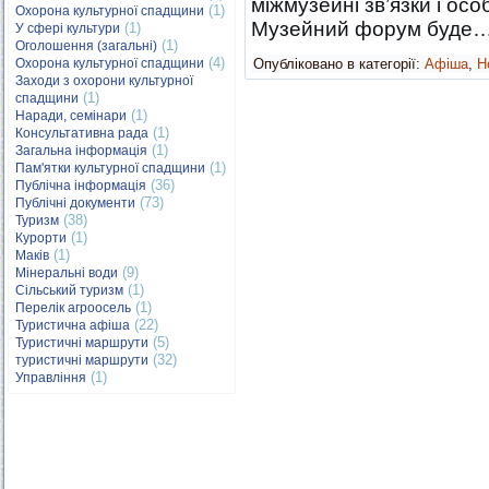
міжмузейні зв’язки і осо
(1)
Охорона культурної спадщини
Музейний форум буде
(1)
У сфері культури
(1)
Оголошення (загальні)
(4)
Охорона культурної спадщини
Опубліковано в категорії:
Афіша
,
Н
Заходи з охорони культурної
(1)
спадщини
(1)
Наради, семінари
(1)
Консультативна рада
(1)
Загальна інформація
(1)
Пам'ятки культурної спадщини
(36)
Публічна інформація
(73)
Публічні документи
(38)
Туризм
(1)
Курорти
(1)
Маків
(9)
Мінеральні води
(1)
Сільський туризм
(1)
Перелік агроосель
(22)
Туристична афіша
(5)
Туристичні маршрути
(32)
туристичні маршрути
(1)
Управління