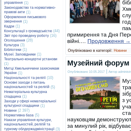
біб
управління
(1)
Законодавство та нормативно-
Хм
правові акти
(1)
слу
Оформлення письмового
год
звернення
(1)
(1)
Кадри
пам
(44)
Консультації з громадськістю
примирення та Дня Пере
(16)
Звіт про проведену роботу
(28)
війні.…
Продовження
→
Оголошення
(3)
Культура
(1)
Бібліотеки
Опубліковано в категорії:
Новини
(1)
Музеї. Заповідники
Театрально-концертні установи
Музейний форум 
(1)
Митці Хмельниччини захисникам
|
Опубліковано
10.05.2017
Автор
administr
України
(1)
(10)
Національності та релігії
Му
Основні заходи з питань
тра
національностей та релігій
(5)
Нематеріальна культурна
зіб
(1)
спадщина
з у
Заходи у сфері нематеріальної
культурної спадщини
(1)
уча
(2 397)
Новини
ст
(5)
Нормативна база
науковцям демонструють
Накази управління культури,
національностей, релігій та
за минулий рік, відбува
туризму облдержадміністрації
(3)