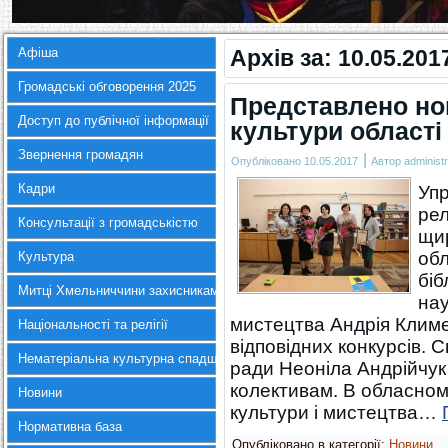
Афіша
Архів за:
10.05.201
Громадські обговорення 2025
Представлено нов
Доступ до публічної інформації
культури області
Звернення громадян
|
Опубліковано
10.05.2017
Автор
administr
Кадри
Упр
рел
Консультації з громадськістю
щир
обл
Культура
біб
Митці Хмельниччини захисникам України
нау
мистецтва Андрія Клим
Національності та релігії
відповідних конкурсів. 
Нематеріальна культурна спадщина
ради Неоніла Андрійчук
колективам. В обласном
Новини
культури і мистецтва…
Нормативна база
Опубліковано в категорії:
Новини