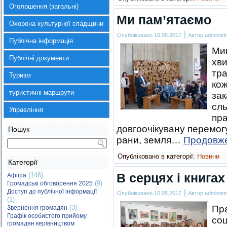
Оголошення (загальні)
Ми пам’ятаємо
Охорона культурної спадщини
|
Опубліковано
10.05.2017
Автор
administr
Публічна інформація
Мин
Публічні документи
хви
тра
Туризм
кож
туристичні маршрути
зак
сль
Управління
пра
довгоочікувану перемогу
Пошук
рани, земля…
Продовж
Опубліковано в категорії:
Новини
Категорії
В серцях і книгах
(146)
Афіша
(9)
Громадські обговорення 2025
|
Доступ до публічної інформації
Опубліковано
10.05.2017
Автор
administr
(1)
(3)
Пра
Звернення громадян
Графік особистого прийому
соц
громадян керівництвом